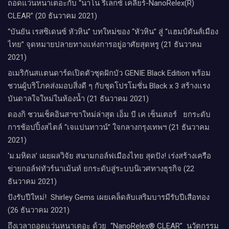
ถอดแว่นหนาเตอะกับ “นาโน รีเลกซ์ เคลียร์-NanoRelex(R)
CLEAR” (20 ธันวาคม 2021)
“บันยัน เรสซิเดนซ์ หัวหิน” บทใหม่ของ “หัวหิน” สู่ “แฮมป์ตันส์เมือง
ไทย” จุดหมายปลายทางแห่งการอยู่อาศัยสุดหรู (21 ธันวาคม
2021)
อเมริกันสแตนดาร์ดเปิดตัวชุดฝักบัว GENIE Black Edition พร้อม
ชวนผู้บริโภคส่งมอบสิ่งดี ๆ กับชุดโปรโมชั่น Black x 3 สร้างแรง
บันดาลใจใหม่ในห้องน้ำ (21 ธันวาคม 2021)
ดองกิ ชวนเช็คอินสาขาใหม่ล่าสุด เอ็ม บี เค เซ็นเตอร์ ยกระดับ
การช้อปปิ้งสไตล์ “เจแปนทาวน์” ใจกลางกรุงเทพฯ (21 ธันวาคม
2021)
‘ม.มหิดล’ เผยผลวิจัย สนามกอล์ฟเมืองไทย สุดปัง! เร่งสร้างเครือ
ข่ายกอล์ฟทัวร์นาเม้นท์ ยกระดับสู่ระบบนิเวศทางธุรกิจ (22
ธันวาคม 2021)
ปังรับปีใหม่​! ​ Shirley Gems เผยเคล็ดลับ​เสริมบารมีรับปีเสือทอง
(26 ธันวาคม 2021)
ถึงเวลาถอดแว่นหนาเตอะ ด้วย “NanoRelex® CLEAR” นวัตกรรม