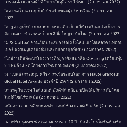
การอง & เมอแรงค์” ที่ วิทยาลัยดุสิตธานี พัทยา (2 มกราคม 2022)
“สมาคมโรงแรมภูเก็ต” ต้อนรับคณะผู้บริหารใหม่ (2 มกราคม
2022)
“ลากูน่า ภูเก็ต” รุกตลาดการท่องเที่ยวด้านกีฬา เตรียมเป็นเจ้าภาพ
จัดงานแข่งขันวอลเล่ย์บอล 3 ลีกใหญ่ระดับโลก (2 มกราคม 2022)
“CPS Coffee” ชวนเปิดประสบการณ์ครั้งใหม่ เอาใจเหล่าคาเฟ่ฮอป
เปอร์ ด้วยเมนูเครื่องดื่ม และเบเกอรี่สุดพิเศษ (2 มกราคม 2022)
“โฮม่า” เดินพัฒนาโครงการที่อยู่อาศัยแนวคิด Co-Living เตรียมทุ่ม
8.4 พันล้าน ผุดโครงการใหม่ทั่วประเทศ (2 มกราคม 2022)
วนาเบลล์ เกาะสมุย คว้า 4 รางวัลระดับโลก จาก Haute Grandeur
Global Hotel Awards ประจำปี 2564 (2 มกราคม 2022)
นาลาดู ไพรเวท ไอส์แลนด์ มัลดีฟส์ กลับมาเปิดให้บริการ กับโฉม
ใหม่ดีไซน์ร่วมสมัย (2 มกราคม 2022)
อนันตรา สามเหลี่ยมทองคำ แคมป์ช้าง แอนด์ รีสอร์ท (2 มกราคม
2022)
อลอฟท์ กรุงเทพ ชวนฉลองครบรอบ 10 ปี เปิดตัวโปรโมชั่นห้องพัก