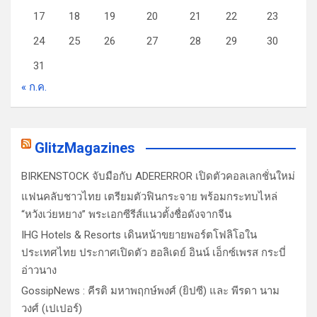
17
18
19
20
21
22
23
24
25
26
27
28
29
30
31
« ก.ค.
GlitzMagazines
BIRKENSTOCK จับมือกับ ADERERROR เปิดตัวคอลเลกชั่นใหม่
แฟนคลับชาวไทย เตรียมตัวฟินกระจาย พร้อมกระทบไหล่
“หวังเว่ยหยาง” พระเอกซีรีส์แนวตั้งชื่อดังจากจีน
IHG Hotels & Resorts เดินหน้าขยายพอร์ตโฟลิโอใน
ประเทศไทย ประกาศเปิดตัว ฮอลิเดย์ อินน์ เอ็กซ์เพรส กระบี่
อ่าวนาง
GossipNews : คีรติ มหาพฤกษ์พงศ์ (ยิปซี) และ พีรดา นาม
วงศ์ (เปเปอร์)