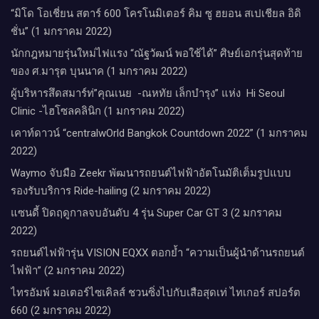
“มิโด โอเชี่ยน สตาร์ 600 โครโนมิเตอร์ คิม ซู ฮยอน สเปเชียล อิดิ
ชั่น” (1 มกราคม 2022)
นักกฎหมายรุ่นใหม่ไฟแรง “ณัฐวัฒน์ พอใช้ได้” ศิษย์เอกรุ่นสุดท้าย
ของ ศ.มารุต บุนนาค (1 มกราคม 2022)
ผู้บริหารสึดสมาร์ท่”คุณเนย -ณหทัย เล็กบำรุง” แห่ง Hi Seoul
Clinic -ไฮโซลคลินิก (1 มกราคม 2022)
เคาท์ดาวน์​ “centralwOrld Bangkok Countdown 2022” (1 มกราคม
2022)
Waymo จับมือ Zeekr พัฒนารถยนต์ไฟฟ้าอัตโนมัติเต็มรูปแบบ
รองรับบริการ Ride-hailing (2 มกราคม 2022)
แซนดี้ ปิดฤดูกาลจบอันดับ 4 รุ่น Super Car GT 3 (2 มกราคม
2022)
รถยนต์ไฟฟ้ารุ่น VISION EQXX ตอกย้ำ “ความเป็นผู้นำด้านรถยนต์
ไฟฟ้า” (2 มกราคม 2022)
ไทรอัมพ์ มอเตอร์ไซเคิลส์ ชวนซิ่งไปกับเสือสุดเท่ ไทเกอร์ สปอร์ต
660 (2 มกราคม 2022)