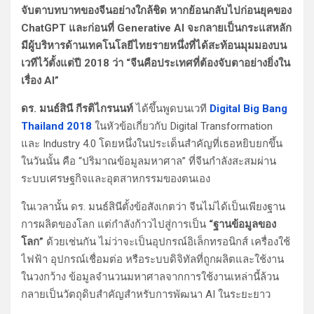
จับตาบทบาทของจีนอย่างใกล้ชิด หากย้อนกลับไปก่อนยุคของ
ChatGPT และก่อนที่ Generative AI จะกลายเป็นกระแสหลัก
มีผู้บริหารด้านเทคโนโลยีไทยรายหนึ่งที่ได้สะท้อนมุมมองบน
เวทีไว้ตั้งแต่ปี 2018 ว่า “จีนคือประเทศที่ต้องจับตาอย่างยิ่งใน
เรื่อง AI”
ดร. มนธ์สินี กีรติไกรนนท์
ได้ขึ้นพูดบนเวที
Digital Big Bang
Thailand 2018
ในหัวข้อเกี่ยวกับ Digital Transformation
และ Industry 4.0 โดยหนึ่งในประเด็นสำคัญที่เธอหยิบยกขึ้น
ในวันนั้น คือ “ปริมาณข้อมูลมหาศาล” ที่จีนกำลังสะสมผ่าน
ระบบเศรษฐกิจและอุตสาหกรรมของตนเอง
ในเวลานั้น ดร. มนธ์สินีตั้งข้อสังเกตว่า จีนไม่ได้เป็นเพียงฐาน
การผลิตของโลก แต่กำลังก้าวไปสู่การเป็น
“ฐานข้อมูลของ
โลก”
ด้วยเช่นกัน ไม่ว่าจะเป็นอุปกรณ์อิเล็กทรอนิกส์ เครื่องใช้
ไฟฟ้า อุปกรณ์เชื่อมต่อ หรือระบบดิจิทัลที่ถูกผลิตและใช้งาน
ในวงกว้าง ข้อมูลจำนวนมหาศาลจากการใช้งานเหล่านี้ล้วน
กลายเป็นวัตถุดิบสำคัญสำหรับการพัฒนา AI ในระยะยาว