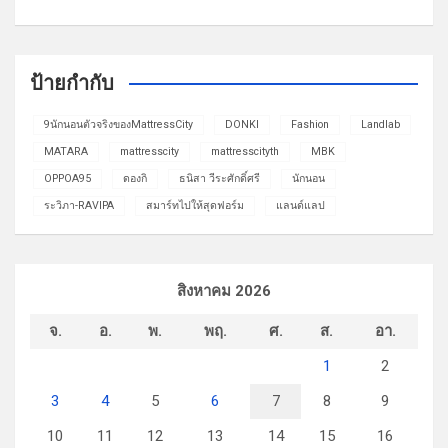
ป้ายกำกับ
9นักนอนตัวจริงของMattressCity
DONKI
Fashion
Landlab
MATARA
mattresscity
mattresscityth
MBK
OPPOA95
ดองกิ
ธนิสา วีระศักดิ์ศรี
นักนอน
ระวิภา-RAVIPA
สมาร์ทไปให้สุดฟอร์ม
แลนด์แลป
สิงหาคม 2026
จ.
อ.
พ.
พฤ.
ศ.
ส.
อา.
1
2
3
4
5
6
7
8
9
10
11
12
13
14
15
16