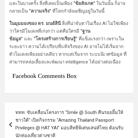
และในบางครั้ง สิ่งที่เคยเป็นเพียง
“ข้อสังเกต”
ในวันนั้น ก็อาจ
กลายเป็น
“ความจริง”
ที่โลกกำลังเผชิญอยู่ในวันนี้
ในมุมมองของ ดร. มนธ์สินี
สิ่งที่น่าจับตาในเรื่อง AI ไม่ใช่เพียง
ว่าใครมีโมเดลที่เก่งกว่า แต่คือใครมี
“ฐาน
ข้อมูล”
และ
“โครงสร้างการเรียนรู้”
ที่แข็งแรงกว่า เพราะใน
ระยะยาว ความได้เปรียบที่แท้จริงของ AI อาจไม่ได้เริ่มจาก
ตัวโมเดลเพียงอย่างเดียว หากแต่เริ่มจาก ระบบนิเวศข้อมูล ที่
สามารถหล่อเลี้ยงและพัฒนา intelligence ได้อย่างต่อเนื่อง
Facebook Comments Box
แ
ททท. ขับเคลื่อนโครงการ “Smile @ South คืนรอยยิ้มให้
น
ชาวใต้” เปิดกิจกรรม “Amazing Thailand Passport
ะ
Privileges @ HAT YAI” มอบสิทธิพิเศษเสน่ห์ไทย ต้อนรับ
แ
นักท่องเที่ยวต่างชาติ