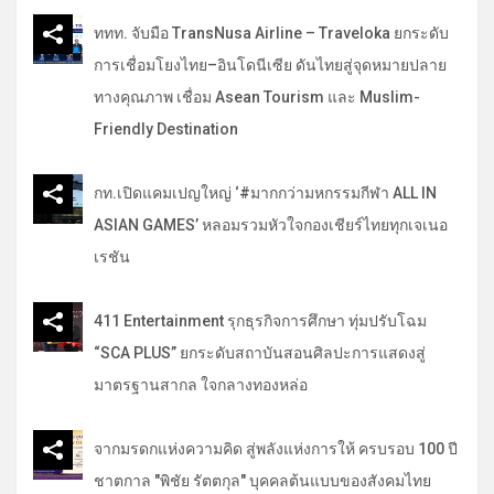
ททท. จับมือ TransNusa Airline – Traveloka ยกระดับ
การเชื่อมโยงไทย–อินโดนีเซีย ดันไทยสู่จุดหมายปลาย
ทางคุณภาพ เชื่อม Asean Tourism และ Muslim-
Friendly Destination
กท.เปิดแคมเปญใหญ่ ‘#มากกว่ามหกรรมกีฬา ALL IN
ASIAN GAMES’ หลอมรวมหัวใจกองเชียร์ไทยทุกเจเนอ
เรชัน
411 Entertainment รุกธุรกิจการศึกษา ทุ่มปรับโฉม
“SCA PLUS” ยกระดับสถาบันสอนศิลปะการแสดงสู่
มาตรฐานสากล ใจกลางทองหล่อ
จากมรดกแห่งความคิด สู่พลังแห่งการให้ ครบรอบ 100 ปี
ชาตกาล "พิชัย รัตตกุล" บุคคลต้นแบบของสังคมไทย