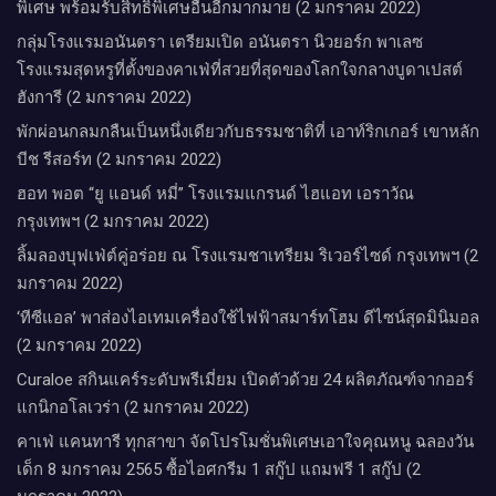
พิเศษ พร้อมรับสิทธิพิเศษอื่นอีกมากมาย (2 มกราคม 2022)
กลุ่มโรงแรมอนันตรา เตรียมเปิด อนันตรา นิวยอร์ก พาเลซ
โรงแรมสุดหรูที่ตั้งของคาเฟ่ที่สวยที่สุดของโลกใจกลางบูดาเปสต์
ฮังการี (2 มกราคม 2022)
พักผ่อนกลมกลืนเป็นหนึ่งเดียวกับธรรมชาติที่ เอาท์ริกเกอร์ เขาหลัก
บีช รีสอร์ท (2 มกราคม 2022)
ฮอท พอต “ยู แอนด์ หมี่” โรงแรมแกรนด์ ไฮแอท เอราวัณ
กรุงเทพฯ (2 มกราคม 2022)
ลิ้มลองบุฟเฟ่ต์คู่อร่อย ณ โรงแรมชาเทรียม ริเวอร์ไซด์ กรุงเทพฯ (2
มกราคม 2022)
‘ทีซีแอล’ พาส่องไอเทมเครื่องใช้ไฟฟ้าสมาร์ทโฮม ดีไซน์สุดมินิมอล
(2 มกราคม 2022)
Curaloe สกินแคร์ระดับพรีเมี่ยม เปิดตัวด้วย 24 ผลิตภัณฑ์จากออร์
แกนิกอโลเวร่า (2 มกราคม 2022)
คาเฟ่ แคนทารี ทุกสาขา จัดโปรโมชั่นพิเศษเอาใจคุณหนู ฉลองวัน
เด็ก 8 มกราคม 2565 ซื้อไอศกรีม 1 สกู๊ป แถมฟรี 1 สกู๊ป (2