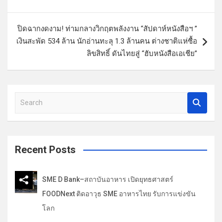
น
ว
ปิดฉากงดงาม! ท่ามกลางวิกฤตพลังงาน “สัปดาห์หนังสือฯ ”
เงินสะพัด 534 ล้าน นักอ่านทะลุ 1.3 ล้านคน ต่างชาติแห่ซื้อ
เ
ลิขสิทธิ์ ดันไทยสู่ “ฮับหนังสือเอเชีย”
รื่
อ
ง
S
e
a
r
c
Recent Posts
h
SME D Bank–สถาบันอาหาร เปิดยุทธศาสตร์
FOODNext ติดอาวุธ SME อาหารไทย รับการแข่งขัน
โลก