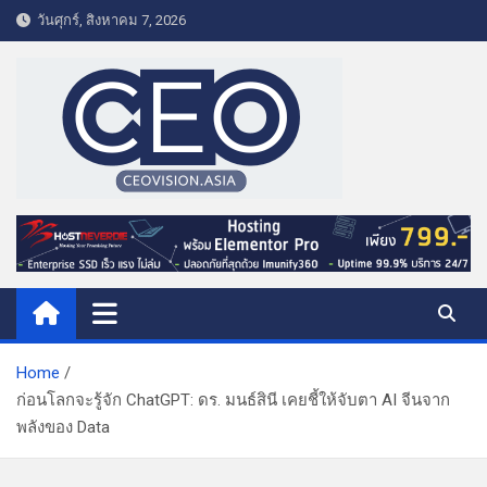
S
วันศุกร์, สิงหาคม 7, 2026
k
i
p
t
o
c
o
CEO VISION.ASIA
Business & Lifestyle
n
t
e
n
t
Home
ก่อนโลกจะรู้จัก ChatGPT: ดร. มนธ์สินี เคยชี้ให้จับตา AI จีนจาก
พลังของ Data