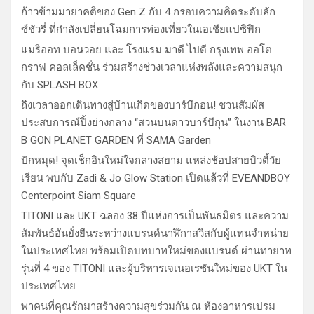
ก้าวข้ามมายาคติของ Gen Z กับ 4 กรอบความคิดระดับลัก
ซ์ชัวรี่ ที่กำลังเปลี่ยนโฉมการท่องเที่ยวในเอเชียแปซิฟิก
แมริออท บอนวอย และ โรงแรม มาดี ไปดี กรุงเทพ ออโต
กราฟ คอลเล็คชั่น ร่วมสร้างช่วงเวลาแห่งพลังและความสนุก
กับ SPLASH BOX
ถึงเวลาออกเดินทางสู่บ้านเกิดของบาร์บีกอน! ชวนสัมผัส
ประสบการณ์ปิ้งย่างกลาง “สวนบนดาวบาร์บีกุน” ในงาน BAR
B GON PLANET GARDEN ที่ SAMA Garden
ปักหมุด! จุดเช็กอินใหม่ใจกลางสยาม แหล่งช้อปสายบิวตี้วัย
เรียน พบกับ Zadi & Jo Glow Station เปิดแล้วที่ EVEANDBOY
Centerpoint Siam Square
TITONI และ UKT ฉลอง 38 ปีแห่งการเป็นพันธมิตร และความ
สัมพันธ์อันยั่งยืนระหว่างแบรนด์นาฬิกาสวิสกับผู้แทนจำหน่าย
ในประเทศไทย พร้อมเปิดบทบาทใหม่ของแบรนด์ ผ่านทายาท
รุ่นที่ 4 ของ TITONI และผู้บริหารเจเนอเรชันใหม่ของ UKT ใน
ประเทศไทย
พาคนที่คุณรักมาสร้างความสุขร่วมกัน ณ ห้องอาหารเปรม