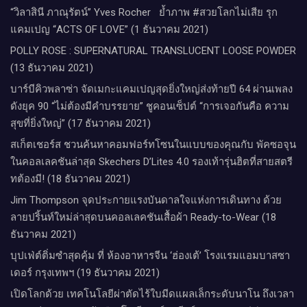
“วิลาสินี ภาณุรัตน์” Yves Rocher​ ย้ำภาพ #สวยโลกไม่เสีย รุก
แคมเปญ “ACTS OF LOVE” (1 ธันวาคม 2021)
POLLY ROSE : SUPERNATURAL TRANSLUCENT LOOSE POWDER
(13 ธันวาคม 2021)
บาร์บีคิวพลาซ่า จัดเมกะแคมเปญสุดยิ่งใหญ่ส่งท้ายปี 64 ผ่านเพลง
ดังยุค 90 “ไม่ต้องมีคำบรรยาย” ชูคอนเซ็ปต์ “การเจอกันคือ ความ
สุขที่ยิ่งใหญ่” (17 ธันวาคม 2021)
สเก็ตเชอร์ส ชวนค้นหาคอมฟอร์ทโซนในแบบของคุณกับ พัคซอจุน
ในคอลเลคชันล่าสุด Skechers D’Lites 4.0 รองเท้ารุ่นฮิตที่สายสตรี
ทต้องมี! (18 ธันวาคม 2021)
Jim Thompson จุดประกายแรงบันดาลใจแห่งการเดินทาง ด้วย
ลายปริ้นท์ใหม่ล่าสุดบนคอลเลคชันเสื้อผ้า Ready-to-Wear (18
ธันวาคม 2021)
บุปเฟ่ต์ติ่มซำสุดคุ้ม ที่ ห้อง​อาหารจีน​ ‘ฮ่องเต้’ โรงแรม​แอม​บาส​ซา​
เดอร์​ กรุงเทพฯ​ (19 ธันวาคม 2021)
เปิดโลกด้วย เทคโนโลยีผ่าตัดไร้ใบมีดแผลเล็กระดับนาโน ถึงเวลา