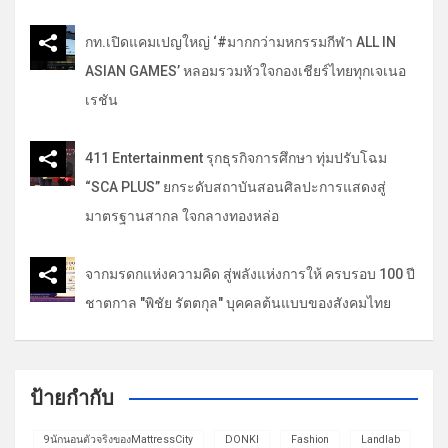
กท.เปิดแคมเปญใหญ่ ‘#มากกว่ามหกรรมกีฬา ALL IN
ASIAN GAMES’ หลอมรวมหัวใจกองเชียร์ไทยทุกเจเนอ
เรชัน
411 Entertainment รุกธุรกิจการศึกษา ทุ่มปรับโฉม
“SCA PLUS” ยกระดับสถาบันสอนศิลปะการแสดงสู่
มาตรฐานสากล ใจกลางทองหล่อ
จากมรดกแห่งความคิด สู่พลังแห่งการให้ ครบรอบ 100 ปี
ชาตกาล "พิชัย รัตตกุล" บุคคลต้นแบบของสังคมไทย
ป้ายกำกับ
9นักนอนตัวจริงของMattressCity
DONKI
Fashion
Landlab