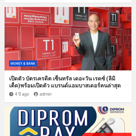
MONEY & BANK
เปิดตัว บัตรเครดิต เซ็นทรัล เดอะวัน เรดซ์ (ลิมิ
เต็ด)พร้อมเปิดตัว แบรนด์แอมบาสเดอร์คนล่าสุด
4 ปี ago
admin