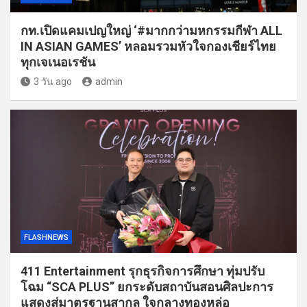
กท.เปิดแคมเปญใหญ่ ‘#มากกว่ามหกรรมกีฬา ALL
IN ASIAN GAMES’ หลอมรวมหัวใจกองเชียร์ไทย
ทุกเจเนอเรชัน
3 วัน ago
admin
FLASHNEWS
411 Entertainment รุกธุรกิจการศึกษา ทุ่มปรับ
โฉม “SCA PLUS” ยกระดับสถาบันสอนศิลปะการ
แสดงสู่มาตรฐานสากล ใจกลางทองหล่อ