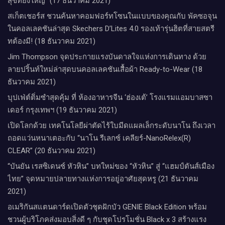
สุขที่ยิ่งใหญ่” (17 ธันวาคม 2021)
สเก็ตเชอร์ส ชวนค้นหาคอมฟอร์ทโซนในแบบของคุณกับ พัคซอจุน
ในคอลเลคชันล่าสุด Skechers D’Lites 4.0 รองเท้ารุ่นฮิตที่สายสตรี
ทต้องมี! (18 ธันวาคม 2021)
Jim Thompson จุดประกายแรงบันดาลใจแห่งการเดินทาง ด้วย
ลายปริ้นท์ใหม่ล่าสุดบนคอลเลคชันเสื้อผ้า Ready-to-Wear (18
ธันวาคม 2021)
บุปเฟ่ต์ติ่มซำสุดคุ้ม ที่ ห้อง​อาหารจีน​ ‘ฮ่องเต้’ โรงแรม​แอม​บาส​ซา​
เดอร์​ กรุงเทพฯ​ (19 ธันวาคม 2021)
เปิดโลกด้วย เทคโนโลยีผ่าตัดไร้ใบมีดแผลเล็กระดับนาโน ถึงเวลา
ถอดแว่นหนาเตอะกับ “นาโน รีเลกซ์ เคลียร์-NanoRelex(R)
CLEAR” (20 ธันวาคม 2021)
“บันยัน เรสซิเดนซ์ หัวหิน” บทใหม่ของ “หัวหิน” สู่ “แฮมป์ตันส์เมือง
ไทย” จุดหมายปลายทางแห่งการอยู่อาศัยสุดหรู (21 ธันวาคม
2021)
อเมริกันสแตนดาร์ดเปิดตัวชุดฝักบัว GENIE Black Edition พร้อม
ชวนผู้บริโภคส่งมอบสิ่งดี ๆ กับชุดโปรโมชั่น Black x 3 สร้างแรง