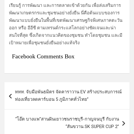
เรียนรู้ การพัฒนา และการตลาดเข้าด้วยกัน เพื่อส่งเสริมการ
พัฒนาเกษตรกรและชุมชนอย่างยั่งยืน นี่คือต้นแบบของการ
พัฒนาแบบยั่งยืนในพื้นที่เขตพัฒนาเศรษฐกิจพิเศษภาคตะวัน
ออก หรือ อีอีซี ตามเทรนด์กระแสโลกอย่างชัดเจนและน่า
สนใจที่สุด ซึ่งเกิดจากแนวคิดของชุมชน ทำโดยชุมชน และมี
เป้าหมายเพื่อชุมชนยั่งยืนอย่างแท้จริง
Facebook Comments Box
แ
ททท. จับมือพันธมิตร จัดคาราวาน EV สร้างประสบการณ์
น
ท่องเที่ยวลดคาร์บอน 5 ภูมิภาคทั่วไทย”
ะ
แ
“โอ๊ต บางแพ”สานฝันเยาวชนราชบุรี-กาญจนบุรี กับงาน
น
“สันขวาน SK SUPER CUP 2”