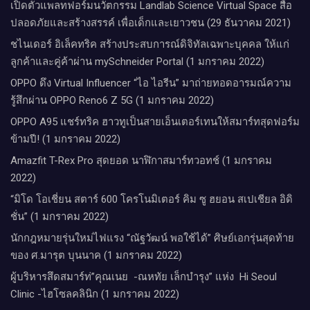
เปิดตัวแพลทฟอร์มนวัตกรรม Landlab Science Virtual Space สื่อ
ปลอดภัยและสร้างสรรค์ เพื่อเด็กและเยาวชน (29 ธันวาคม 2021)
ชไนเดอร์ อิเล็คทริค สร้างประสบการณ์ดิจิทัลเฉพาะบุคคล ให้แก่
ลูกค้าและคู่ค้าผ่าน mySchneider Portal (1 มกราคม 2022)
OPPO ดึง Virtual Influencer “ไอ ไอรีน” มาถ่ายทอดอารมณ์ความ
รู้สึกผ่าน OPPO Reno6 Z 5G (1 มกราคม 2022)
OPPO A95 แชร์ทริค ฮาวทูเป็นสายเอ็นเตอร์เทนให้สมาร์ทสุดฟอร์ม
ข้ามปี! (1 มกราคม 2022)
Amazfit T-Rex Pro สุดยอด นาฬิกาสมาร์ทวอทช์ (1 มกราคม
2022)
“มิโด โอเชี่ยน สตาร์ 600 โครโนมิเตอร์ คิม ซู ฮยอน สเปเชียล อิดิ
ชั่น” (1 มกราคม 2022)
นักกฎหมายรุ่นใหม่ไฟแรง “ณัฐวัฒน์ พอใช้ได้” ศิษย์เอกรุ่นสุดท้าย
ของ ศ.มารุต บุนนาค (1 มกราคม 2022)
ผู้บริหารสึดสมาร์ท่”คุณเนย -ณหทัย เล็กบำรุง” แห่ง Hi Seoul
Clinic -ไฮโซลคลินิก (1 มกราคม 2022)