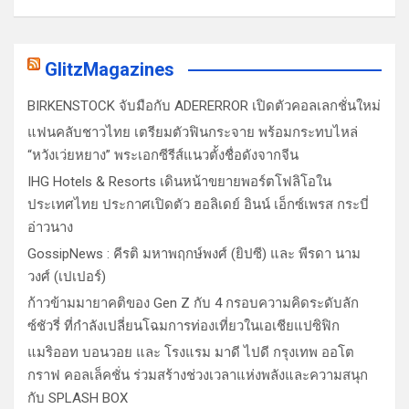
GlitzMagazines
BIRKENSTOCK จับมือกับ ADERERROR เปิดตัวคอลเลกชั่นใหม่
แฟนคลับชาวไทย เตรียมตัวฟินกระจาย พร้อมกระทบไหล่
“หวังเว่ยหยาง” พระเอกซีรีส์แนวตั้งชื่อดังจากจีน
IHG Hotels & Resorts เดินหน้าขยายพอร์ตโฟลิโอใน
ประเทศไทย ประกาศเปิดตัว ฮอลิเดย์ อินน์ เอ็กซ์เพรส กระบี่
อ่าวนาง
GossipNews : คีรติ มหาพฤกษ์พงศ์ (ยิปซี) และ พีรดา นาม
วงศ์ (เปเปอร์)
ก้าวข้ามมายาคติของ Gen Z กับ 4 กรอบความคิดระดับลัก
ซ์ชัวรี่ ที่กำลังเปลี่ยนโฉมการท่องเที่ยวในเอเชียแปซิฟิก
แมริออท บอนวอย และ โรงแรม มาดี ไปดี กรุงเทพ ออโต
กราฟ คอลเล็คชั่น ร่วมสร้างช่วงเวลาแห่งพลังและความสนุก
กับ SPLASH BOX