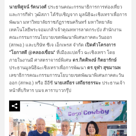
นายพิศูจน์ รัตนวงศ์
ประธานคณะกรรมาธิการการท่องเที่ยว
และการกีฬา วุฒิสภา ได้รับเชิญจาก มูลนิธิฉะเชิงเทราเพื่อการ
พัฒนา มหาวิทยาลัยราชภัฏราชนครินทร์ มหาวิทยาลัย
เทคโนโลยีพระจอมเกล้าเจ้าคุณทหารลาดกระบัง สำนักงาน
คณะกรรมการนโยบายเขตพัฒนาพิเศษภาคตะวันออก
(สกพอ.) และบริษัท ซีเจ เอ็กเพรส จำกัด
เปิดตัวโครงการ
“โอกาสดี @คลองเขื่อน”
ที่เมืองแปดริ้ว ฉะเชิงเทรา โดย
ภายในงานมี ศาสตราจารย์พิเศษ
ดร.กิตติพงษ์ กิตยารักษ์
ประธานมูลนิธิฉะเชิงเทราเพื่อการพัฒนา
ดร.จุฬา สุขมานพ
เลขาธิการคณะกรรมการนโยบายเขตพัฒนาพิเศษภาคตะวัน
ออก (สกพอ.) หรือ อีอีซี
นายเสถียร เสถียรธรรมะ
ประธานเจ้า
หน้าที่บริหาร บมจ.คาราบาวกรุ๊ป