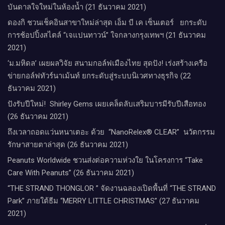
บันดาลใจใหม่ในห้องน้ำ (21 ธันวาคม 2021)
ดองกิ ชวนเช็คอินสาขาใหม่ล่าสุด เอ็ม บี เค เซ็นเตอร์ ยกระดับ
การช้อปปิ้งสไตล์ “เจแปนทาวน์” ใจกลางกรุงเทพฯ (21 ธันวาคม
2021)
‘ม.มหิดล’ เผยผลวิจัย สนามกอล์ฟเมืองไทย สุดปัง! เร่งสร้างเครือ
ข่ายกอล์ฟทัวร์นาเม้นท์ ยกระดับสู่ระบบนิเวศทางธุรกิจ (22
ธันวาคม 2021)
ปังรับปีใหม่​! ​ Shirley Gems เผยเคล็ดลับ​เสริมบารมีรับปีเสือทอง
(26 ธันวาคม 2021)
ถึงเวลาถอดแว่นหนาเตอะ ด้วย “NanoRelex® CLEAR” นวัตกรรม
รักษาสายตาล่าสุด (26 ธันวาคม 2021)
Peanuts Worldwide ชวนส่งต่อความห่วงใย​ ​ในโครงการ “Take
Care With Peanuts” (26 ธันวาคม 2021)
“THE STRAND THONGLOR ” จัดงานฉลองเปิดพื้นที่ “THE STRAND
Park” ภายใต้ธีม “MERRY LITTLE CHRISTMAS” (27 ธันวาคม
2021)