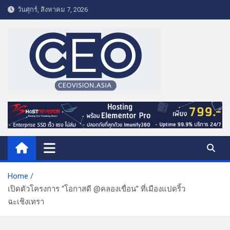
S
วันศุกร์, สิงหาคม 7, 2026
k
i
p
t
o
c
o
CEO VISION.ASIA
Business & Lifestyle
n
t
e
n
t
Home
เปิดตัวโครงการ “โอกาสดี @คลองเขื่อน” ที่เมืองแปดริ้ว
ฉะเชิงเทรา