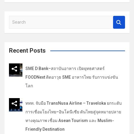
ว
เ
รื่
S
e
อ
a
ง
r
c
Recent Posts
h
SME D Bank–สถาบันอาหาร เปิดยุทธศาสตร์
FOODNext ติดอาวุธ SME อาหารไทย รับการแข่งขัน
โลก
ททท. จับมือ TransNusa Airline – Traveloka ยกระดับ
การเชื่อมโยงไทย–อินโดนีเซีย ดันไทยสู่จุดหมายปลาย
ทางคุณภาพ เชื่อม Asean Tourism และ Muslim-
Friendly Destination