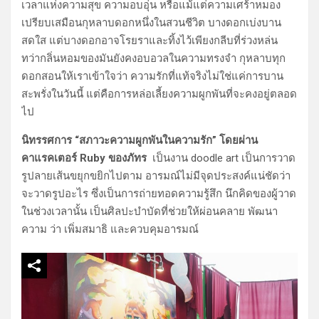
เวลาแห่งความสุข ความอบอุ่น หรือแม้แต่ความเศร้าหมอง
เปรียบเสมือนกุหลาบดอกหนึ่งในสวนชีวิต บางดอกเบ่งบาน
สดใส แต่บางดอกอาจโรยราและทิ้งไว้เพียงกลีบที่ร่วงหล่น
ทว่ากลิ่นหอมของมันยังคงอบอวลในความทรงจำ กุหลาบทุก
ดอกสอนให้เราเข้าใจว่า ความรักที่แท้จริงไม่ใช่แค่การบาน
สะพรั่งในวันนี้ แต่คือการหล่อเลี้ยงความผูกพันที่จะคงอยู่ตลอด
ไป
นิทรรศการ “สภาวะความผูกพันในความรัก” โดยผ่าน
คาแรคเตอร์ Ruby ของภัทร
เป็นงาน doodle art เป็นการวาด
รูปลายเส้นขยุกขยิกไปตาม อารมณ์ไม่มีจุดประสงค์แน่ชัดว่า
จะวาดรูปอะไร ซึ่งเป็นการถ่ายทอดความรู้สึก นึกคิดของผู้วาด
ในช่วงเวลานั้น เป็นศิลปะบำบัดที่ช่วยให้ผ่อนคลาย พัฒนา
ความ ว่า เพิ่มสมาธิ และควบคุมอารมณ์