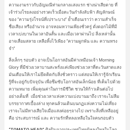
ความงามราวกับอัญมณีท่ามกลางแสงแรก ช่างน่าเสียดาย ที่
เจ้าร่วงโรยลงอย่างรวดเร็วเมื่อตะวันกำลังลับฟ้า สัญลักษณ์
ของ “ความรุ่งโรจน์ที่เปราะบาง” ย้ำเตือนเราว่า ความสำเร็จ
ชื่อเสียง หรืออำนาจ อาจหอมหวานเพียงชั่วครู่ ดั่งดอกไม้ที่มี
เวลาเบ่งบานในเวลาอันสั้น และเมื่อเวลาผ่านไป สิ่งเหล่านั้น
อาจเสื่อมสลาย เหลือทิ้งไว้เพียง “ความผูกพัน และ ความทรง
จำ”
สิ่งเล็กๆ รอบตัว อาจเป็นโอกาสอันมีค่าเหมือนเจ้า Morning
Glory ที่มีช่วงเวลาบานสะพรั่งแค่เพียงช่วงเวลาที่ตะวันสาดแสง
มันเตือนให้เราไม่ยึดติดกับสิ่งชั่วคราว แต่สอนให้เรารู้จักเรียน
รู้ที่จะอยู่กับปัจจุบัน เพื่อซึมซับโอกาสอันเล็กน้อย ที่เต็มไปด้วย
ความหมาย เพิ่มคุณค่าในการมีชีวิต ชวนให้ก้าวเดินต่อไป
อย่างเต็มที่ เมื่อช่วงเวลาแห่งความเบ่งบานมาถึง เราจะไม่ลืม
บรรยากาศเบื้องล่าง ทุกคนล้วนเดินบนกฏแห่งความไม่เที่ยง
เราจะไม่มีทางเสียใจเมื่อแสงค่อยๆจางไป เพราะสิ่งที่เหลืออยู่
คือ ประสบการณ์ และ ความรักที่หลงเหลือในใจคนรอบตัว
“TOMATO HEAD”
ศิลปินจากประเทศไทยผู้หลงใหลในโลก