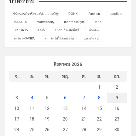
ป้ายกำกับ
9นักนอนตัวจริงของMattressCity
DONKI
Fashion
Landlab
MATARA
mattresscity
mattresscityth
MBK
OPPOA95
ดองกิ
ธนิสา วีระศักดิ์ศรี
นักนอน
ระวิภา-RAVIPA
สมาร์ทไปให้สุดฟอร์ม
แลนด์แลป
สิงหาคม 2026
จ.
อ.
พ.
พฤ.
ศ.
ส.
อา.
1
2
3
4
5
6
7
8
9
10
11
12
13
14
15
16
17
18
19
20
21
22
23
24
25
26
27
28
29
30