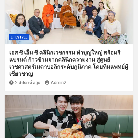
LIFESTYLE
เอส ซี เอ็ม ซี คลินิกเวชกรรม ทำบุญใหญ่ พร้อมรี
แบรนด์ ก้าวข้ามจากคลินิกความงาม สู่ศูนย์
เวชศาสตร์เมตาบอลิกระดับภูมิภาค โดยทีมแพทย์ผู้
เชี่ยวชาญ
2 สัปดาห์ ago
Admin2