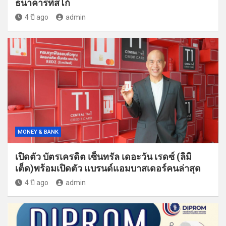
ธนาคารทิสโก้
4 ปี ago
admin
MONEY & BANK
เปิดตัว บัตรเครดิต เซ็นทรัล เดอะวัน เรดซ์ (ลิมิ
เต็ด)พร้อมเปิดตัว แบรนด์แอมบาสเดอร์คนล่าสุด
4 ปี ago
admin