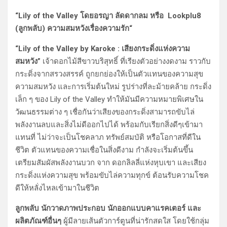
“Lily of the Valley โดยอรญา ลัดดากลม หรือ Lookplu8
(ลูกพลับ) ความสมหวังเรื่องความรัก“
“Lily of the Valley by Karoke : เสียงกระดิ่งแห่งความ
สมหวัง”
เจ้าดอกไม้สีขาวบริสุทธิ์ ที่เรียงตัวอย่างงดงาม ราวกับ
กระดิ่งจากสรวงสรรค์ ถูกยกย่องให้เป็นตัวแทนของความสุข
ความสมหวัง และการเริ่มต้นใหม่ รูปร่างที่ละม้ายคล้าย กระดิ่ง
เล็ก ๆ ของ Lily of the Valley ทำให้มันมีความหมายพิเศษใน
วัฒนธรรมต่าง ๆ เชื่อกันว่าเสียงของกระดิ่งสามารถขับไล่
พลังงานลบและสิ่งไม่ดีออกไปได้ พร้อมกับเรียกสิ่งดีๆเข้ามา
แทนที่ ไม่ว่าจะเป็นโชคลาภ ทรัพย์สมบัติ หรือโอกาสที่ดีใน
ชีวิต ตัวแทนของความเชื่อในสิ่งดีงาม กำลังจะเริ่มต้นขึ้น
เตรียมสัมผัสพลังงานบวก จาก ดอกลิลลี่แห่งหุบเขา และเสียง
กระดิ่งแห่งความสุข พร้อมขับไล่ความทุกข์ ต้อนรับความโชค
ดีให้หลั่งไหลเข้ามาในชีวิต
ลูกพลับ นักวาดภาพประกอบ นักออกแบบคาแรคเตอร์ และ
ผลิตภัณฑ์อื่นๆ
ผู้มีลายเส้นตัวการ์ตูนที่น่ารักสดใส โดยใช้กลุ่ม