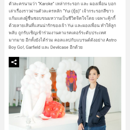
ตัวละครนามว่า “Karoke” เหล่ากระรอก และ ผองเพื่อน บอก
เล่าเรื่องราวผ่านตัวละครหลัก “Yui (ยุ้ย)” เจ้ากระรอกสีขาว
แก้มแดงผู้ชื่นชอบขนมหวานเป็นชีวิตจิตใจโดย เฉพาะคุ้กกี้
ด้วยลายเส้นที่แสนน่ารักของเจ้า Yui และผองเพื่อน ทําให้ลูก
พลับ ถูกรับเชิญเข้าร่วมงานคาแรคเตอร์ระดับประเทศ
มากมาย อีกทั้งยังได้ร่วม คอลแลปกับแบรนด์ดังอย่าง Astro
Boy Go!, Garfield และ Devilcase อีกด้วย