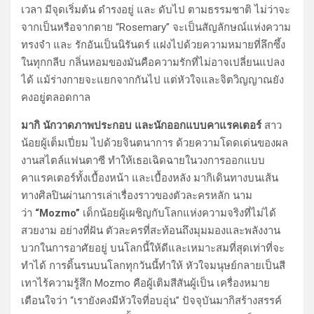
เวลา มีจุดเริ่มต้น ดำรงอยู่ และ ดับไป ตามธรรมชาติ ไม่ว่าจะ
จากเป็นหรือจากตาย “Rosemary” จะเป็นสัญลักษณ์แห่งความ
ทรงจำ และ รักอันเป็นนิรันดร์ แฝงไปด้วยความหมายที่ลึกซึ้ง
ในทุกกลีบ กลิ่นหอมของมันคือความรักที่ไม่อาจเปลี่ยนแปลง
ได้ แม้ร่างกายจะแยกจากกันไป แต่หัวใจและจิตวิญญาณยัง
คงอยู่ตลอดกาล
มากิ นักวาดภาพประกอบ และนักออกแบบคาแรคเตอร์
สาว
น้อยผู้เต็มเปี่ยม ไปด้วยจินตนาการ ด้วยความโดดเด่นของผล
งานสไตล์แฟนตาซี ทําให้เธอเฉิดฉายในวงการออกแบบ
คาแรคเตอร์ทั้งเบื้องหน้า และเบื้องหลัง มากิเดินทางบนเส้น
ทางศิลปินผ่านการเล่าเรื่องราวของตัวละครหลัก นาม
ว่า
“Mozmo”
เด็กน้อยผู้เผชิญกับโลกแห่งความจริงที่ไม่ได้
สวยงาม อย่างที่ฝัน ตัวละครที่สะท้อนถึงมุมมองและพลังงาน
บวกในการอาศัยอยู่ บนโลกนี้ให้ดีและเหมาะสมที่สุดเท่าที่จะ
ทำได้ การดิ้นรนบนโลกทุกวันนี้ทำให้ หัวใจมนุษย์กลายเป็นสี
เทาไร้ความรู้สึก Mozmo คือผู้เติมสีสันผู้เป็น เครื่องหมาย
เตือนใจว่า “เรายังคงมีหัวใจที่อบอุ่น” ปัจจุบันมากิสร้างสรรค์