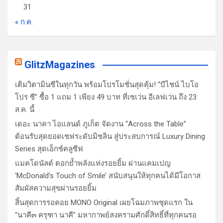
31
« ก.ค.
GlitzMagazines
เติมวิตามินซีในทุกวัน พร้อมโปรโมชั่นสุดคุ้ม! “บีไชน์ ไบโอ
โปร ซี” ซื้อ 1 แถม 1 เพียง 49 บาท ที่เซเว่น อีเลฟเว่น ถึง 23
ส.ค. นี้
เดอะ นาคา ไอแลนด์ ภูเก็ต จัดงาน “Across the Table”
ต้อนรับสุดยอดเชฟระดับมิชลิน สู่ประสบการณ์ Luxury Dining
Series สุดเอ็กซ์คลูซีฟ
แมคโดนัลด์ ตอกย้ำพลังแห่งรอยยิ้ม ผ่านแคมเปญ
‘McDonald’s Touch of Smile’ สนับสนุนให้ทุกคนได้มีโอกาส
สัมผัสความสุขผ่านรอยยิ้ม
สิ้นสุดการรอคอย MONO Original เผยโฉมภาพชุดแรก ใน
“นาคี๓ ครุฑา นาคี” มหากาพย์สงครามศักดิ์สิทธิ์ที่ทุกคนรอ