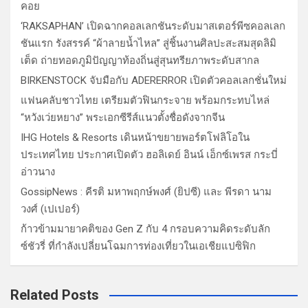
คอย
‘RAKSAPHAN’ เปิดฉากคอลเลกชันระดับมาสเตอร์พีซคอลเลก
ชันแรก รังสรรค์ “ผ้าลายน้ำไหล” สู่ชิ้นงานศิลปะสะสมสุดลิมิ
เต็ด ถ่ายทอดภูมิปัญญาท้องถิ่นสู่สุนทรียภาพระดับสากล
BIRKENSTOCK จับมือกับ ADERERROR เปิดตัวคอลเลกชั่นใหม่
แฟนคลับชาวไทย เตรียมตัวฟินกระจาย พร้อมกระทบไหล่
“หวังเว่ยหยาง” พระเอกซีรีส์แนวตั้งชื่อดังจากจีน
IHG Hotels & Resorts เดินหน้าขยายพอร์ตโฟลิโอใน
ประเทศไทย ประกาศเปิดตัว ฮอลิเดย์ อินน์ เอ็กซ์เพรส กระบี่
อ่าวนาง
GossipNews : คีรติ มหาพฤกษ์พงศ์ (ยิปซี) และ พีรดา นาม
วงศ์ (เปเปอร์)
ก้าวข้ามมายาคติของ Gen Z กับ 4 กรอบความคิดระดับลัก
ซ์ชัวรี่ ที่กำลังเปลี่ยนโฉมการท่องเที่ยวในเอเชียแปซิฟิก
Related Posts