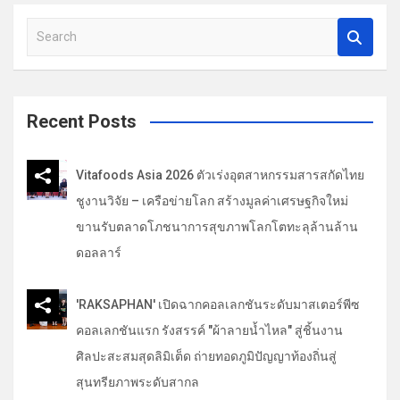
รื่
S
อ
e
ง
a
r
c
Recent Posts
h
Vitafoods Asia 2026 ตัวเร่งอุตสาหกรรมสารสกัดไทย
ชูงานวิจัย – เครือข่ายโลก สร้างมูลค่าเศรษฐกิจใหม่
ขานรับตลาดโภชนาการสุขภาพโลกโตทะลุล้านล้าน
ดอลลาร์
'RAKSAPHAN' เปิดฉากคอลเลกชันระดับมาสเตอร์พีซ
คอลเลกชันแรก รังสรรค์ "ผ้าลายน้ำไหล" สู่ชิ้นงาน
ศิลปะสะสมสุดลิมิเต็ด ถ่ายทอดภูมิปัญญาท้องถิ่นสู่
สุนทรียภาพระดับสากล