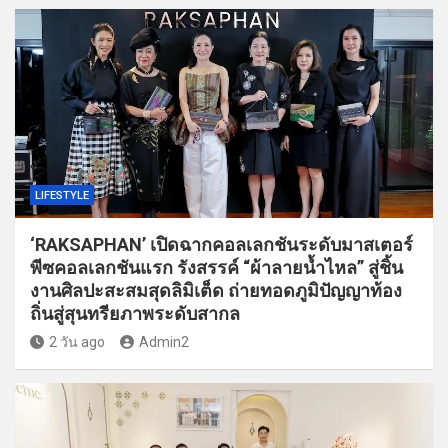
LIFESTYLE
‘RAKSAPHAN’ เปิดฉากคอลเลกชันระดับมาสเตอร์
พีซคอลเลกชันแรก รังสรรค์ “ผ้าลายน้ำไหล” สู่ชิ้น
งานศิลปะสะสมสุดลิมิเต็ด ถ่ายทอดภูมิปัญญาท้อง
ถิ่นสู่สุนทรียภาพระดับสากล
2 วัน ago
Admin2