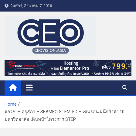
S
วันศุกร์, สิงหาคม 7, 2026
k
i
p
t
o
c
o
CEO VISION.ASIA
Business & Lifestyle
n
t
e
n
t
Home
สอวช. – คุรุสภา – SEAMEO STEM-ED – เชฟรอน ผนึกกำลัง 10
มหาวิทยาลัย เดินหน้าโครงการ STEP