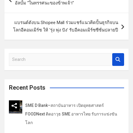
น
อัลบั้ม “ในทรรศนะของข้าพเจ้า”
ะ
แ
แบรนด์ดังบน Shopee Mall ร่วมแชร์แนวคิดปั้นธุรกิจบน
น
โลกอีคอมเมิร์ซ ให้ ‘รุ่ง พุ่ง ปัง’ รับอีคอมเมิร์ซซีซั่นปลายปี
ว
เ
รื่
S
e
อ
a
ง
r
c
Recent Posts
h
SME D Bank–สถาบันอาหาร เปิดยุทธศาสตร์
FOODNext ติดอาวุธ SME อาหารไทย รับการแข่งขัน
โลก