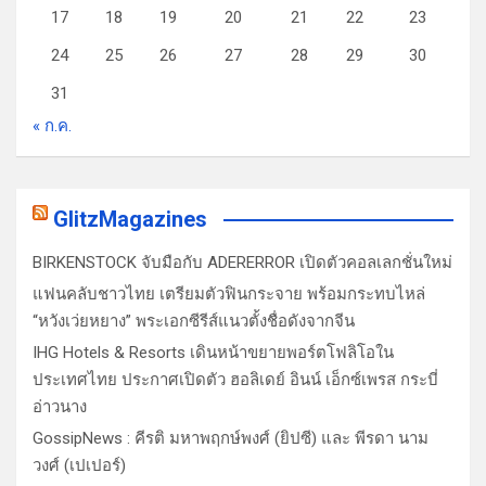
17
18
19
20
21
22
23
24
25
26
27
28
29
30
31
« ก.ค.
GlitzMagazines
BIRKENSTOCK จับมือกับ ADERERROR เปิดตัวคอลเลกชั่นใหม่
แฟนคลับชาวไทย เตรียมตัวฟินกระจาย พร้อมกระทบไหล่
“หวังเว่ยหยาง” พระเอกซีรีส์แนวตั้งชื่อดังจากจีน
IHG Hotels & Resorts เดินหน้าขยายพอร์ตโฟลิโอใน
ประเทศไทย ประกาศเปิดตัว ฮอลิเดย์ อินน์ เอ็กซ์เพรส กระบี่
อ่าวนาง
GossipNews : คีรติ มหาพฤกษ์พงศ์ (ยิปซี) และ พีรดา นาม
วงศ์ (เปเปอร์)