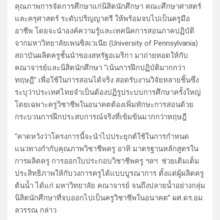
คุณภาพการจัดการศึกษาแก่นิสิตนักศึกษา คณะศึกษาศาสตร์
และครุศาสตร์ ระดับปริญญาตรี ให้พร้อมจบไปเป็นครูมือ
อาชีพ โดยจะนำองค์ความรู้และเทคนิคการสอนภาคปฏิบัติ
จากมหาวิทยาลัยเพนซิลเวเนีย (University of Pennsylvania)
สถาบันผลิตครูชั้นนำของสหรัฐอเมริกา มาถ่ายทอดให้กับ
คณาจารย์และนิสิตนักศึกษา “เน้นการฝึกปฏิบัติมากกว่า
ทฤษฎี” เพื่อใช้ในการสอนได้จริง สอดรับงานวิจัยหลายชิ้นซึ่ง
ระบุว่าประเทศไทยจำเป็นต้องปฏิรูประบบการศึกษาครั้งใหญ่
โดยเฉพาะครูวิชาชีพในอนาคตต้องเพิ่มทักษะการสอนด้วย
กระบวนการฝึกประสบการณ์จริงที่เข้มข้นมากกว่าทฤษฎี
“คาดหวังว่าโครงการนี้จะนำไปประยุกต์ใช้ในการกำหนด
แนวทางกำกับคุณภาพวิชาชีพครู อาทิ มาตรฐานหลักสูตรใน
การผลิตครู การออกใบประกอบวิชาชีพครู ฯลฯ ช่วยเติมเต็ม
ประสิทธิภาพให้กับวงการครูได้แบบบูรณาการ ตั้งแต่ผู้ผลิตครู
ต้นน้ำ ได้แก่ มหาวิทยาลัย คณาจารย์ จนถึงปลายน้ำอย่างกลุ่ม
นิสิตนักศึกษาที่จบออกไปเป็นครูวิชาชีพในอนาคต” ผศ.ดร.อม
ลวรรณ กล่าว