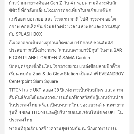
ก้าวข้ามมายาคติของ Gen Z กับ 4 กรอบความคิดระดับลัก
ซ์ชัวรี่ ที่กำลังเปลี่ยนโฉมการท่องเที่ยวในเอเชียแปซิฟิก
แมริออท บอนวอย และ โรงแรม มาดี ไปดี กรุงเทพ ออโต
กราฟ คอลเล็คชั่น ร่วมสร้างช่วงเวลาแห่งพลังและความสนุก
กับ SPLASH BOX
ถึงเวลาออกเดินทางสู่บ้านเกิดของบาร์บีกอน! ชวนสัมผัส
ประสบการณ์ปิ้งย่างกลาง “สวนบนดาวบาร์บีกุน” ในงาน BAR
B GON PLANET GARDEN ที่ SAMA Garden
ปักหมุด! จุดเช็กอินใหม่ใจกลางสยาม แหล่งช้อปสายบิวตี้วัย
เรียน พบกับ Zadi & Jo Glow Station เปิดแล้วที่ EVEANDBOY
Centerpoint Siam Square
TITONI และ UKT ฉลอง 38 ปีแห่งการเป็นพันธมิตร และความ
สัมพันธ์อันยั่งยืนระหว่างแบรนด์นาฬิกาสวิสกับผู้แทนจำหน่าย
ในประเทศไทย พร้อมเปิดบทบาทใหม่ของแบรนด์ ผ่านทายาท
รุ่นที่ 4 ของ TITONI และผู้บริหารเจเนอเรชันใหม่ของ UKT ใน
ประเทศไทย
พาคนที่คุณรักมาสร้างความสุขร่วมกัน ณ ห้องอาหารเปรม