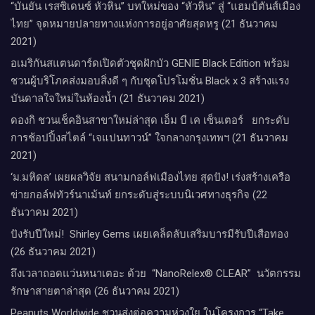
“บันยัน เรสซิเดนซ์ หัวหิน” บทใหม่ของ “หัวหิน” สู่ “แฮมป์ตันส์เมือง
ไทย” จุดหมายปลายทางแห่งการอยู่อาศัยสุดหรู (21 ธันวาคม
2021)
อเมริกันสแตนดาร์ดเปิดตัวชุดฝักบัว GENIE Black Edition พร้อม
ชวนผู้บริโภคส่งมอบสิ่งดี ๆ กับชุดโปรโมชั่น Black x 3 สร้างแรง
บันดาลใจใหม่ในห้องน้ำ (21 ธันวาคม 2021)
ดองกิ ชวนเช็คอินสาขาใหม่ล่าสุด เอ็ม บี เค เซ็นเตอร์ ยกระดับ
การช้อปปิ้งสไตล์ “เจแปนทาวน์” ใจกลางกรุงเทพฯ (21 ธันวาคม
2021)
‘ม.มหิดล’ เผยผลวิจัย สนามกอล์ฟเมืองไทย สุดปัง! เร่งสร้างเครือ
ข่ายกอล์ฟทัวร์นาเม้นท์ ยกระดับสู่ระบบนิเวศทางธุรกิจ (22
ธันวาคม 2021)
ปังรับปีใหม่​! ​ Shirley Gems เผยเคล็ดลับ​เสริมบารมีรับปีเสือทอง
(26 ธันวาคม 2021)
ถึงเวลาถอดแว่นหนาเตอะ ด้วย “NanoRelex® CLEAR” นวัตกรรม
รักษาสายตาล่าสุด (26 ธันวาคม 2021)
Peanuts Worldwide ชวนส่งต่อความห่วงใย​ ​ในโครงการ “Take