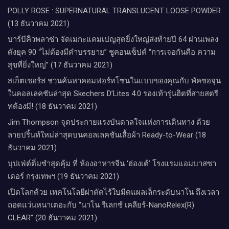
POLLY ROSE : SUPERNATURAL TRANSLUCENT LOOSE POWDER
(13 ธันวาคม 2021)
บาร์บีคิวพลาซ่า จัดเมกะแคมเปญสุดยิ่งใหญ่ส่งท้ายปี 64 ผ่านเพลง
ดังยุค 90 “ไม่ต้องมีคำบรรยาย” ชูคอนเซ็ปต์ “การเจอกันคือ ความ
สุขที่ยิ่งใหญ่” (17 ธันวาคม 2021)
สเก็ตเชอร์ส ชวนค้นหาคอมฟอร์ทโซนในแบบของคุณกับ พัคซอจุน
ในคอลเลคชันล่าสุด Skechers D’Lites 4.0 รองเท้ารุ่นฮิตที่สายสตรี
ทต้องมี! (18 ธันวาคม 2021)
Jim Thompson จุดประกายแรงบันดาลใจแห่งการเดินทาง ด้วย
ลายปริ้นท์ใหม่ล่าสุดบนคอลเลคชันเสื้อผ้า Ready-to-Wear (18
ธันวาคม 2021)
บุปเฟ่ต์ติ่มซำสุดคุ้ม ที่ ห้อง​อาหารจีน​ ‘ฮ่องเต้’ โรงแรม​แอม​บาส​ซา​
เดอร์​ กรุงเทพฯ​ (19 ธันวาคม 2021)
เปิดโลกด้วย เทคโนโลยีผ่าตัดไร้ใบมีดแผลเล็กระดับนาโน ถึงเวลา
ถอดแว่นหนาเตอะกับ “นาโน รีเลกซ์ เคลียร์-NanoRelex(R)
CLEAR” (20 ธันวาคม 2021)