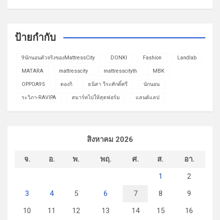
ป้ายกำกับ
9นักนอนตัวจริงของMattressCity
DONKI
Fashion
Landlab
MATARA
mattresscity
mattresscityth
MBK
OPPOA95
ดองกิ
ธนิสา วีระศักดิ์ศรี
นักนอน
ระวิภา-RAVIPA
สมาร์ทไปให้สุดฟอร์ม
แลนด์แลป
สิงหาคม 2026
จ.
อ.
พ.
พฤ.
ศ.
ส.
อา.
1
2
3
4
5
6
7
8
9
10
11
12
13
14
15
16