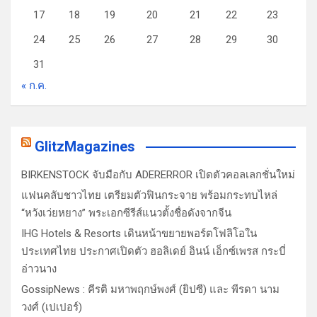
17
18
19
20
21
22
23
24
25
26
27
28
29
30
31
« ก.ค.
GlitzMagazines
BIRKENSTOCK จับมือกับ ADERERROR เปิดตัวคอลเลกชั่นใหม่
แฟนคลับชาวไทย เตรียมตัวฟินกระจาย พร้อมกระทบไหล่
“หวังเว่ยหยาง” พระเอกซีรีส์แนวตั้งชื่อดังจากจีน
IHG Hotels & Resorts เดินหน้าขยายพอร์ตโฟลิโอใน
ประเทศไทย ประกาศเปิดตัว ฮอลิเดย์ อินน์ เอ็กซ์เพรส กระบี่
อ่าวนาง
GossipNews : คีรติ มหาพฤกษ์พงศ์ (ยิปซี) และ พีรดา นาม
วงศ์ (เปเปอร์)