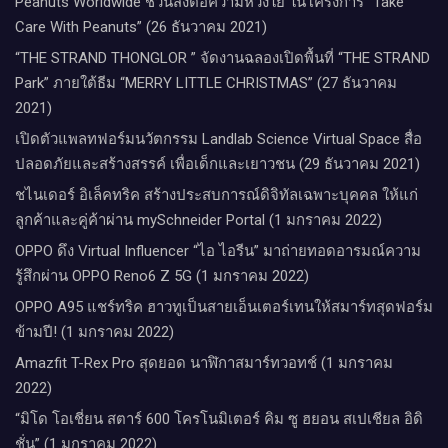
Peanuts Worldwide ชวนส่งต่อความห่วงใย​ ​ในโครงการ “Take
Care With Peanuts” (26 ธันวาคม 2021)
“THE STRAND THONGLOR ” จัดงานฉลองเปิดพื้นที่ “THE STRAND
Park” ภายใต้ธีม “MERRY LITTLE CHRISTMAS” (27 ธันวาคม
2021)
เปิดตัวแพลทฟอร์มนวัตกรรม Landlab Science Virtual Space สื่อ
ปลอดภัยและสร้างสรรค์ เพื่อเด็กและเยาวชน (29 ธันวาคม 2021)
ชไนเดอร์ อิเล็คทริค สร้างประสบการณ์ดิจิทัลเฉพาะบุคคล ให้แก่
ลูกค้าและคู่ค้าผ่าน mySchneider Portal (1 มกราคม 2022)
OPPO ดึง Virtual Influencer “ไอ ไอรีน” มาถ่ายทอดอารมณ์ความ
รู้สึกผ่าน OPPO Reno6 Z 5G (1 มกราคม 2022)
OPPO A95 แชร์ทริค ฮาวทูเป็นสายเอ็นเตอร์เทนให้สมาร์ทสุดฟอร์ม
ข้ามปี! (1 มกราคม 2022)
Amazfit T-Rex Pro สุดยอด นาฬิกาสมาร์ทวอทช์ (1 มกราคม
2022)
“มิโด โอเชี่ยน สตาร์ 600 โครโนมิเตอร์ คิม ซู ฮยอน สเปเชียล อิดิ
ชั่น” (1 มกราคม 2022)