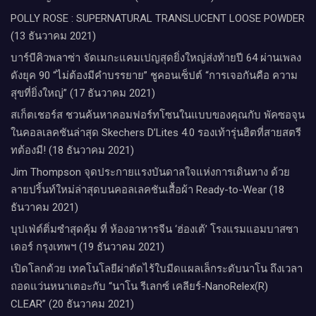
POLLY ROSE : SUPERNATURAL TRANSLUCENT LOOSE POWDER
(13 ธันวาคม 2021)
บาร์บีคิวพลาซ่า จัดเมกะแคมเปญสุดยิ่งใหญ่ส่งท้ายปี 64 ผ่านเพลง
ดังยุค 90 “ไม่ต้องมีคำบรรยาย” ชูคอนเซ็ปต์ “การเจอกันคือ ความ
สุขที่ยิ่งใหญ่” (17 ธันวาคม 2021)
สเก็ตเชอร์ส ชวนค้นหาคอมฟอร์ทโซนในแบบของคุณกับ พัคซอจุน
ในคอลเลคชันล่าสุด Skechers D’Lites 4.0 รองเท้ารุ่นฮิตที่สายสตรี
ทต้องมี! (18 ธันวาคม 2021)
Jim Thompson จุดประกายแรงบันดาลใจแห่งการเดินทาง ด้วย
ลายปริ้นท์ใหม่ล่าสุดบนคอลเลคชันเสื้อผ้า Ready-to-Wear (18
ธันวาคม 2021)
บุปเฟ่ต์ติ่มซำสุดคุ้ม ที่ ห้อง​อาหารจีน​ ‘ฮ่องเต้’ โรงแรม​แอม​บาส​ซา​
เดอร์​ กรุงเทพฯ​ (19 ธันวาคม 2021)
เปิดโลกด้วย เทคโนโลยีผ่าตัดไร้ใบมีดแผลเล็กระดับนาโน ถึงเวลา
ถอดแว่นหนาเตอะกับ “นาโน รีเลกซ์ เคลียร์-NanoRelex(R)
CLEAR” (20 ธันวาคม 2021)