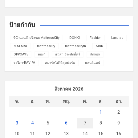
ป้ายกำกับ
9นักนอนตัวจริงของMattressCity
DONKI
Fashion
Landlab
MATARA
mattresscity
mattresscityth
MBK
OPPOA95
ดองกิ
ธนิสา วีระศักดิ์ศรี
นักนอน
ระวิภา-RAVIPA
สมาร์ทไปให้สุดฟอร์ม
แลนด์แลป
สิงหาคม 2026
จ.
อ.
พ.
พฤ.
ศ.
ส.
อา.
1
2
3
4
5
6
7
8
9
10
11
12
13
14
15
16