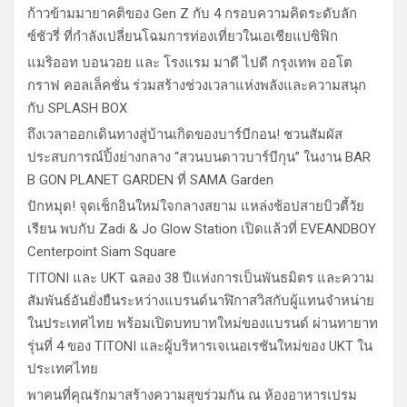
ก้าวข้ามมายาคติของ Gen Z กับ 4 กรอบความคิดระดับลัก
ซ์ชัวรี่ ที่กำลังเปลี่ยนโฉมการท่องเที่ยวในเอเชียแปซิฟิก
แมริออท บอนวอย และ โรงแรม มาดี ไปดี กรุงเทพ ออโต
กราฟ คอลเล็คชั่น ร่วมสร้างช่วงเวลาแห่งพลังและความสนุก
กับ SPLASH BOX
ถึงเวลาออกเดินทางสู่บ้านเกิดของบาร์บีกอน! ชวนสัมผัส
ประสบการณ์ปิ้งย่างกลาง “สวนบนดาวบาร์บีกุน” ในงาน BAR
B GON PLANET GARDEN ที่ SAMA Garden
ปักหมุด! จุดเช็กอินใหม่ใจกลางสยาม แหล่งช้อปสายบิวตี้วัย
เรียน พบกับ Zadi & Jo Glow Station เปิดแล้วที่ EVEANDBOY
Centerpoint Siam Square
TITONI และ UKT ฉลอง 38 ปีแห่งการเป็นพันธมิตร และความ
สัมพันธ์อันยั่งยืนระหว่างแบรนด์นาฬิกาสวิสกับผู้แทนจำหน่าย
ในประเทศไทย พร้อมเปิดบทบาทใหม่ของแบรนด์ ผ่านทายาท
รุ่นที่ 4 ของ TITONI และผู้บริหารเจเนอเรชันใหม่ของ UKT ใน
ประเทศไทย
พาคนที่คุณรักมาสร้างความสุขร่วมกัน ณ ห้องอาหารเปรม