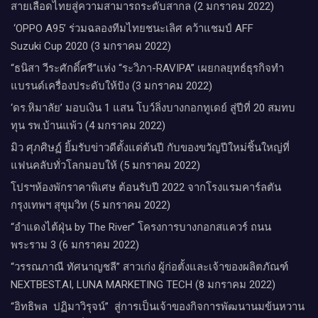
สายเลือดไทยสู่ความสามารถระดับสากล (2 มกราคม 2022)
‘OPPO A95’ ร่วมฉลองทีมไทยชนะเลิศ คว้าแชมป์ AFF
Suzuki Cup 2020 (3 มกราคม 2022)
“ธนิสา วีระศักดิ์ศรี”แห่ง “ระวิภา-RAVIPA” เผยกลยุทธ์ธุรกิจทำ
แบรนด์เครื่องประดับให้ปัง (3 มกราคม 2022)
‘ดร.หิมาลัย’ มอบเงิน 1 แสน โบว์ลิ่งบางกอกทูเดย์ สู่ปีที่ 20 สมทบ
ทุน รพ.บ้านแพ้ว (4 มกราคม 2022)
มิว ศุภศิษฏ์ ยิ้มรับข่าวดีตั้งแต่ต้นปี กับของขวัญปีใหม่ชิ้นใหญ่ที่
แฟนคลับทั่วโลกมอบให้ (5 มกราคม 2022)
โปรฯห้องพักราคาพิเศษ ต้อนรับปี 2022 จากโรงแรมคาร์ลตัน
กรุงเทพฯ สุขุมวิท (5 มกราคม 2022)
“อำแดงไต้ฝุ่น by The River” โครงการบางกอกสแควร์ ถนน
พระราม 3 (6 มกราคม 2022)
“วรรณภาณี ทัศนาญชลี” สาวเก่ง ผู้ก่อตั้งและเจ้าของผลิตภัณฑ์
NEXTBEST.AI, LUNA MARKETING TECH (8 มกราคม 2022)
“อิทธิพล ปฏิมาวิรุจน์” สู่การเป็นเจ้าของกิจการพัฒนานมข้นหวาน