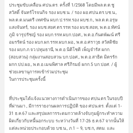
ประชุมขับเคลื่อน ศปน.ตร. ครั้งที่ 1/2568 โดยมีพล.ต.ต.ชู
สวัสดิ์ จันทร์โรจนกิจ รอง ผบช.น. / รอง ผอ.ศปน.ตร.บช.น.,
พล.ต.ต.มนตรี เทศขัน ผบก.ป.รรท.รอง ผบช.ก., พล.ต.ต.อรุษ
แสงจันทร์, รอง ผบช.สยศ.ตร.รรท.รอง ผบช.สอท, พ.ต.อ.ทัศน์
ภูมิ จารุปรัชญ์ รอง ผบก.รรท.ผบก.ปอศ., พ.ต.อ.กันตพัฒน์ ศรี
อมรรัตน์ รอง ผบก.ผก.รรท.ผบก.ผอ., พ.ต.อ.ศราวุธ สวัสดิชัย
รอง ผบก.ภ.จว.ปทุมธานี, พ.ต.อ.นิติโชติ เพ็ญจำรัส ผกก.
(สอบสวน) กลุ่มงานสอบสวน บก.ปอศ., พ.ต.อ.สาธิต มิตรรัก
ผกก.ปป.ผอ., พ.ต.อ.เมฆพิศาล ศรีภิรมย์ ผกก.5 บก.ปอศ. / ผู้
ช่วยเลขานุการทเข้าร่วมประชุม
ในการประชุมครั้งนี้
ที่ประชุมได้แจ้งแนวทางการดำเนินการของ ศปน.ตร.ในรอบปี
ที่ผ่านมา , มีการรายงานผลการปฏิบัติ ของ ศปน.ตร. ตั้งแต่ 1-
31 ธ.ค.67 และสรุปผลการระดมกวาดล้างจับกุมผู้กระทำความ
ผิดเกี่ยวกับหนี้นอกระบบ ระหว่างวันที่ 17-26 ธ.ค.67 จากนั้นให้
แต่ละหน่วยประกอบด้วย บช.น., ภ.1 – 9, บช.ก, สตม. และ