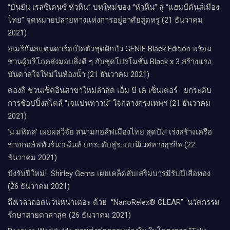
“บันยัน เรสซิเดนซ์ หัวหิน” บทใหม่ของ “หัวหิน” สู่ “แฮมป์ตันส์เมือง
ไทย” จุดหมายปลายทางแห่งการอยู่อาศัยสุดหรู (21 ธันวาคม
2021)
อเมริกันสแตนดาร์ดเปิดตัวชุดฝักบัว GENIE Black Edition พร้อม
ชวนผู้บริโภคส่งมอบสิ่งดี ๆ กับชุดโปรโมชั่น Black x 3 สร้างแรง
บันดาลใจใหม่ในห้องน้ำ (21 ธันวาคม 2021)
ดองกิ ชวนเช็คอินสาขาใหม่ล่าสุด เอ็ม บี เค เซ็นเตอร์ ยกระดับ
การช้อปปิ้งสไตล์ “เจแปนทาวน์” ใจกลางกรุงเทพฯ (21 ธันวาคม
2021)
‘ม.มหิดล’ เผยผลวิจัย สนามกอล์ฟเมืองไทย สุดปัง! เร่งสร้างเครือ
ข่ายกอล์ฟทัวร์นาเม้นท์ ยกระดับสู่ระบบนิเวศทางธุรกิจ (22
ธันวาคม 2021)
ปังรับปีใหม่​! ​ Shirley Gems เผยเคล็ดลับ​เสริมบารมีรับปีเสือทอง
(26 ธันวาคม 2021)
ถึงเวลาถอดแว่นหนาเตอะ ด้วย “NanoRelex® CLEAR” นวัตกรรม
รักษาสายตาล่าสุด (26 ธันวาคม 2021)