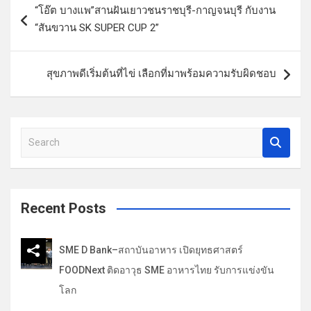
“โอ๊ต บางแพ”สานฝันเยาวชนราชบุรี-กาญจนบุรี กับงาน
น
“สันขวาน SK SUPER CUP 2”
ะ
แ
สุขภาพดีเริ่มต้นที่ไข่ เลือกที่มาพร้อมความรับผิดชอบ
น
ว
เ
S
รื่
e
a
อ
r
ง
c
Recent Posts
h
SME D Bank–สถาบันอาหาร เปิดยุทธศาสตร์
FOODNext ติดอาวุธ SME อาหารไทย รับการแข่งขัน
โลก