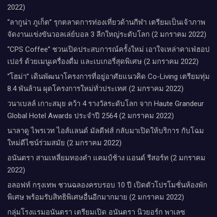
2022)
“ลากูน่า ภูเก็ต” รุกตลาดการท่องเที่ยวด้านกีฬา เตรียมเป็นเจ้าภาพ
จัดงานแข่งขันวอลเล่ย์บอล 3 ลีกใหญ่ระดับโลก (2 มกราคม 2022)
“CPS Coffee” ชวนเปิดประสบการณ์ครั้งใหม่ เอาใจเหล่าคาเฟ่ฮอป
เปอร์ ด้วยเมนูเครื่องดื่ม และเบเกอรี่สุดพิเศษ (2 มกราคม 2022)
“โฮม่า” เดินพัฒนาโครงการที่อยู่อาศัยแนวคิด Co-Living เตรียมทุ่ม
8.4 พันล้าน ผุดโครงการใหม่ทั่วประเทศ (2 มกราคม 2022)
วนาเบลล์ เกาะสมุย คว้า 4 รางวัลระดับโลก จาก Haute Grandeur
Global Hotel Awards ประจำปี 2564 (2 มกราคม 2022)
นาลาดู ไพรเวท ไอส์แลนด์ มัลดีฟส์ กลับมาเปิดให้บริการ กับโฉม
ใหม่ดีไซน์ร่วมสมัย (2 มกราคม 2022)
อนันตรา สามเหลี่ยมทองคำ แคมป์ช้าง แอนด์ รีสอร์ท (2 มกราคม
2022)
อลอฟท์ กรุงเทพ ชวนฉลองครบรอบ 10 ปี เปิดตัวโปรโมชั่นห้องพัก
พิเศษ พร้อมรับสิทธิพิเศษอื่นอีกมากมาย (2 มกราคม 2022)
กลุ่มโรงแรมอนันตรา เตรียมเปิด อนันตรา นิวยอร์ก พาเลซ