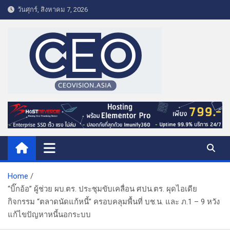
S
วันศุกร์, สิงหาคม 7, 2026
k
i
p
t
o
c
o
CEO VISION.ASIA
Business & Lifestyle
n
t
e
n
t
Home
“บิ๊กอ้อ” ผู้ช่วย ผบ.ตร. ประชุมขับเคลื่อน ศปน.ตร. ผุดไอเดีย
กิจกรรม “ตลาดนัดแก้หนี้” ครอบคลุมพื้นที่ บช.น. และ ภ.1 – 9 หวัง
แก้ไขปัญหาหนี้นอกระบบ