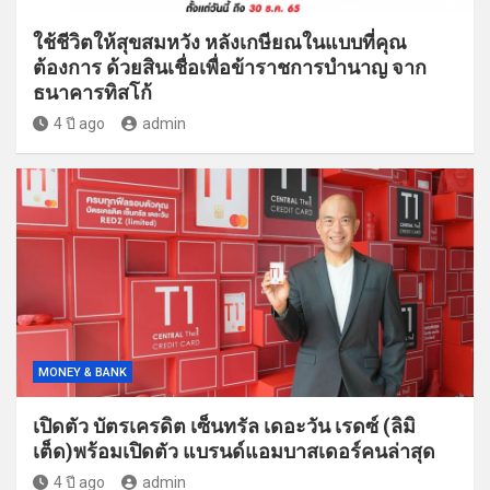
ใช้ชีวิตให้สุขสมหวัง หลังเกษียณในแบบที่คุณ
ต้องการ ด้วยสินเชื่อเพื่อข้าราชการบำนาญ จาก
ธนาคารทิสโก้
4 ปี ago
admin
MONEY & BANK
เปิดตัว บัตรเครดิต เซ็นทรัล เดอะวัน เรดซ์ (ลิมิ
เต็ด)พร้อมเปิดตัว แบรนด์แอมบาสเดอร์คนล่าสุด
4 ปี ago
admin