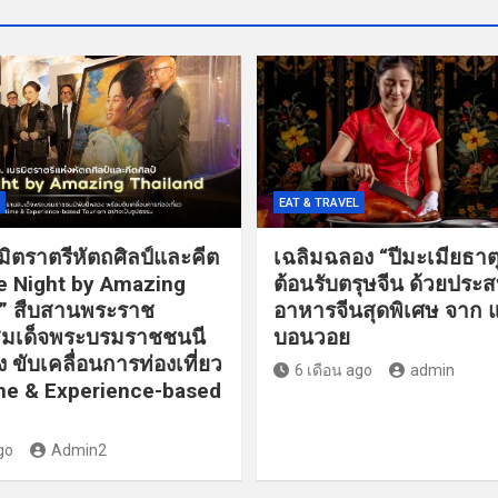
EAT & TRAVEL
ิตราตรีหัตถศิลป์และคีต
เฉลิมฉลอง “ปีมะเมียธาต
he Night by Amazing
ต้อนรับตรุษจีน ด้วยประ
d” สืบสานพระราช
อาหารจีนสุดพิเศษ จาก 
มเด็จพระบรมราชชนนี
บอนวอย
 ขับเคลื่อนการท่องเที่ยว
6 เดือน ago
admin
me & Experience-based
go
Admin2