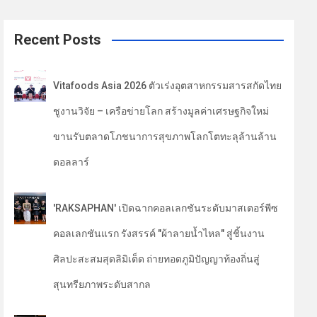
a
r
c
Recent Posts
h
Vitafoods Asia 2026 ตัวเร่งอุตสาหกรรมสารสกัดไทย
ชูงานวิจัย – เครือข่ายโลก สร้างมูลค่าเศรษฐกิจใหม่
ขานรับตลาดโภชนาการสุขภาพโลกโตทะลุล้านล้าน
ดอลลาร์
'RAKSAPHAN' เปิดฉากคอลเลกชันระดับมาสเตอร์พีซ
คอลเลกชันแรก รังสรรค์ "ผ้าลายน้ำไหล" สู่ชิ้นงาน
ศิลปะสะสมสุดลิมิเต็ด ถ่ายทอดภูมิปัญญาท้องถิ่นสู่
สุนทรียภาพระดับสากล