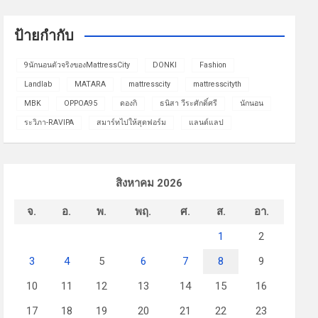
ป้ายกำกับ
9นักนอนตัวจริงของMattressCity
DONKI
Fashion
Landlab
MATARA
mattresscity
mattresscityth
MBK
OPPOA95
ดองกิ
ธนิสา วีระศักดิ์ศรี
นักนอน
ระวิภา-RAVIPA
สมาร์ทไปให้สุดฟอร์ม
แลนด์แลป
สิงหาคม 2026
จ.
อ.
พ.
พฤ.
ศ.
ส.
อา.
1
2
3
4
5
6
7
8
9
10
11
12
13
14
15
16
17
18
19
20
21
22
23