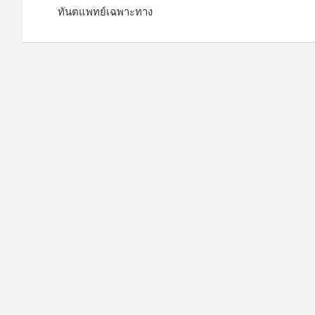
ะ
ทันตแพทย์เฉพาะทาง
แ
น
ว
เ
รื่
อ
ง