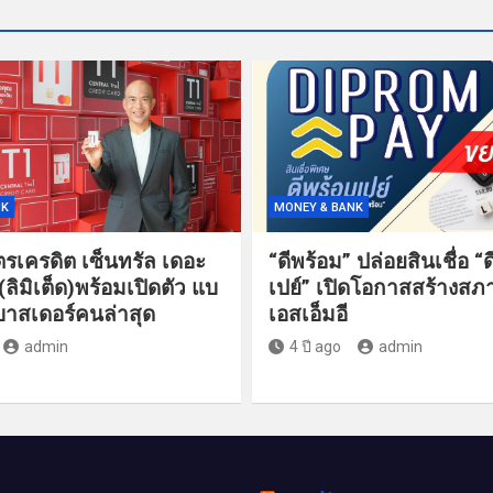
NK
MONEY & BANK
ัตรเครดิต เซ็นทรัล เดอะ
“ดีพร้อม” ปล่อยสินเชื่อ “
 (ลิมิเต็ด)พร้อมเปิดตัว แบ
เปย์” เปิดโอกาสสร้างสภ
าสเดอร์คนล่าสุด
เอสเอ็มอี
admin
4 ปี ago
admin