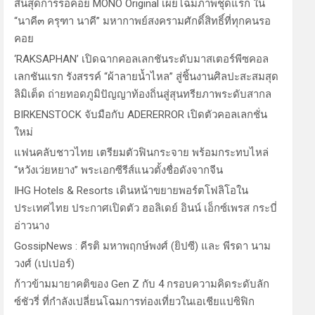
สิ้นสุดการรอคอย MONO Original เผยโฉมภาพชุดแรก ใน
“นาคี๓ ครุฑา นาคี” มหากาพย์สงครามศักดิ์สิทธิ์ที่ทุกคนรอ
คอย
‘RAKSAPHAN’ เปิดฉากคอลเลกชันระดับมาสเตอร์พีซคอล
เลกชันแรก รังสรรค์ “ผ้าลายน้ำไหล” สู่ชิ้นงานศิลปะสะสมสุด
ลิมิเต็ด ถ่ายทอดภูมิปัญญาท้องถิ่นสู่สุนทรียภาพระดับสากล
BIRKENSTOCK จับมือกับ ADERERROR เปิดตัวคอลเลกชั่น
ใหม่
แฟนคลับชาวไทย เตรียมตัวฟินกระจาย พร้อมกระทบไหล่
“หวังเว่ยหยาง” พระเอกซีรีส์แนวตั้งชื่อดังจากจีน
IHG Hotels & Resorts เดินหน้าขยายพอร์ตโฟลิโอใน
ประเทศไทย ประกาศเปิดตัว ฮอลิเดย์ อินน์ เอ็กซ์เพรส กระบี่
อ่าวนาง
GossipNews : คีรติ มหาพฤกษ์พงศ์ (ยิปซี) และ พีรดา นาม
วงศ์ (เปเปอร์)
ก้าวข้ามมายาคติของ Gen Z กับ 4 กรอบความคิดระดับลัก
ซ์ชัวรี่ ที่กำลังเปลี่ยนโฉมการท่องเที่ยวในเอเชียแปซิฟิก