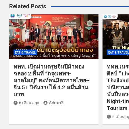
Related Posts
EAT & TRAVEL
EAT & TRAVEL
ททท. เปิดม่านตรุษจีนปีม้าทอง
ททท.เนรม
ฉลอง 2 พื้นที่ “กรุงเทพฯ-
ศิลป์ “T
หาดใหญ่” สะท้อนมิตรภาพไทย–
Thailan
จีน 51 ปีดันรายได้ 4.2 หมื่นล้าน
ปณิธานส
บาท
พันปีหลวง
Night-ti
6 เดือน ago
Admin2
Tourism
6 เดือน a