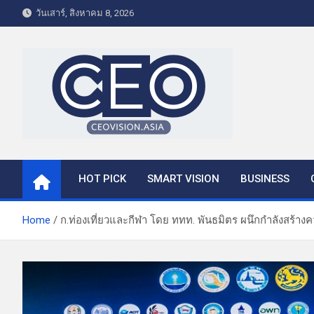
S
วันเสาร์, สิงหาคม 8, 2026
k
i
p
t
o
c
o
CEO VISION.ASIA
Business & Lifestyle
n
t
HOT PICK
SMART VISION
BUSINESS
e
n
t
Home
ก.ท่องเที่ยวและกีฬา โดย ททท. พันธมิตร ผนึกกำลังสร้า