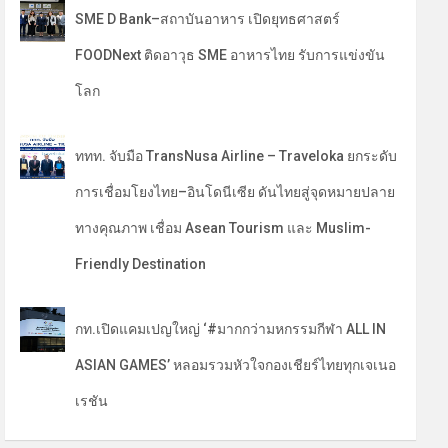
SME D Bank–สถาบันอาหาร เปิดยุทธศาสตร์
FOODNext ติดอาวุธ SME อาหารไทย รับการแข่งขัน
โลก
ททท. จับมือ TransNusa Airline – Traveloka ยกระดับ
การเชื่อมโยงไทย–อินโดนีเซีย ดันไทยสู่จุดหมายปลาย
ทางคุณภาพ เชื่อม Asean Tourism และ Muslim-
Friendly Destination
กท.เปิดแคมเปญใหญ่ ‘#มากกว่ามหกรรมกีฬา ALL IN
ASIAN GAMES’ หลอมรวมหัวใจกองเชียร์ไทยทุกเจเนอ
เรชัน