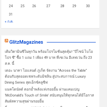
24
25
26
27
28
29
30
31
« ก.ค.
GlitzMagazines
เติมวิตามินซีในทุกวัน พร้อมโปรโมชั่นสุดคุ้ม! “บีไชน์ ไบโอ
โปร ซี” ซื้อ 1 แถม 1 เพียง 49 บาท ที่เซเว่น อีเลฟเว่น ถึง 23
ส.ค. นี้
เดอะ นาคา ไอแลนด์ ภูเก็ต จัดงาน “Across the Table”
ต้อนรับสุดยอดเชฟระดับมิชลิน สู่ประสบการณ์ Luxury
Dining Series สุดเอ็กซ์คลูซีฟ
แมคโดนัลด์ ตอกย้ำพลังแห่งรอยยิ้ม ผ่านแคมเปญ
‘McDonald’s Touch of Smile’ สนับสนุนให้ทุกคนได้มีโอกาส
สัมผัสความสุขผ่านรอยยิ้ม