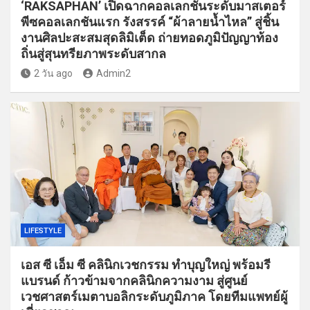
‘RAKSAPHAN’ เปิดฉากคอลเลกชันระดับมาสเตอร์
พีซคอลเลกชันแรก รังสรรค์ “ผ้าลายน้ำไหล” สู่ชิ้น
งานศิลปะสะสมสุดลิมิเต็ด ถ่ายทอดภูมิปัญญาท้อง
ถิ่นสู่สุนทรียภาพระดับสากล
2 วัน ago
Admin2
LIFESTYLE
เอส ซี เอ็ม ซี คลินิกเวชกรรม ทำบุญใหญ่ พร้อมรี
แบรนด์ ก้าวข้ามจากคลินิกความงาม สู่ศูนย์
เวชศาสตร์เมตาบอลิกระดับภูมิภาค โดยทีมแพทย์ผู้