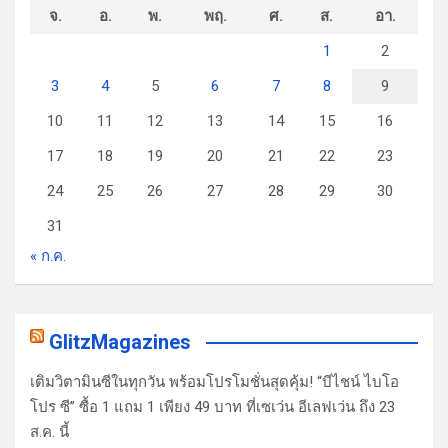
จ.
อ.
พ.
พฤ.
ศ.
ส.
อา.
1
2
3
4
5
6
7
8
9
10
11
12
13
14
15
16
17
18
19
20
21
22
23
24
25
26
27
28
29
30
31
« ก.ค.
GlitzMagazines
เติมวิตามินซีในทุกวัน พร้อมโปรโมชั่นสุดคุ้ม! “บีไชน์ ไบโอ
โปร ซี” ซื้อ 1 แถม 1 เพียง 49 บาท ที่เซเว่น อีเลฟเว่น ถึง 23
ส.ค. นี้