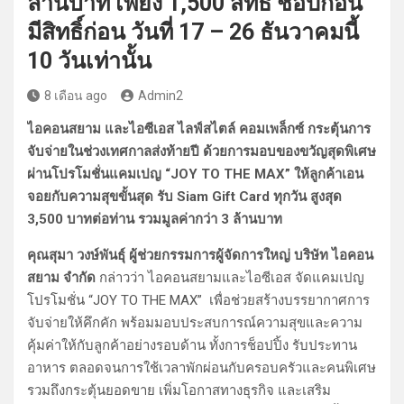
ล้านบาท เพียง 1,500 สิทธิ์ ช็อปก่อน
มีสิทธิ์ก่อน วันที่ 17 – 26 ธันวาคมนี้
10 วันเท่านั้น
8 เดือน ago
Admin2
ไอคอนสยาม และไอซีเอส ไลฟ์สไตล์ คอมเพล็กซ์ กระตุ้นการ
จับจ่ายในช่วงเทศกาลส่งท้ายปี ด้วยการมอบของขวัญสุดพิเศษ
ผ่านโปรโมชั่นแคมเปญ “JOY TO THE MAX” ให้ลูกค้าเอน
จอยกับความสุขขั้นสุด รับ Siam Gift Card ทุกวัน สูงสุด
3,500 บาทต่อท่าน รวมมูลค่ากว่า 3 ล้านบาท
คุณสุมา วงษ์พันธุ์ ผู้ช่วยกรรมการผู้จัดการใหญ่ บริษัท ไอคอน
สยาม จำกัด
กล่าวว่า ไอคอนสยามและไอซีเอส จัดแคมเปญ
โปรโมชั่น “JOY TO THE MAX” เพื่อช่วยสร้างบรรยากาศการ
จับจ่ายให้คึกคัก พร้อมมอบประสบการณ์ความสุขและความ
คุ้มค่าให้กับลูกค้าอย่างรอบด้าน ทั้งการช็อปปิ้ง รับประทาน
อาหาร ตลอดจนการใช้เวลาพักผ่อนกับครอบครัวและคนพิเศษ
รวมถึงกระตุ้นยอดขาย เพิ่มโอกาสทางธุรกิจ และเสริม