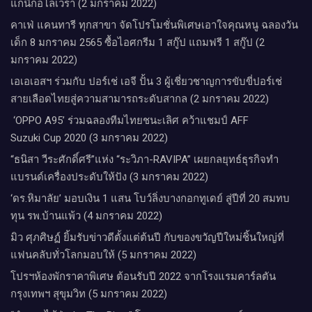
แกนิกอโลเวร่า (2 มกราคม 2022)
คาเฟ่ แคนทารี ทุกสาขา จัดโปรโมชั่นพิเศษเอาใจคุณหนู ฉลองวัน
เด็ก 8 มกราคม 2565 ซื้อไอศกรีม 1 สกู๊ป แถมฟรี 1 สกู๊ป (2
มกราคม 2022)
เอเอเอสฯ ร่วมกับ ปอร์เช่ เอจี ปั้น 3 ผู้เชี่ยวชาญการขับขี่ปอร์เช่
สายเลือดไทยสู่ความสามารถระดับสากล (2 มกราคม 2022)
‘OPPO A95’ ร่วมฉลองทีมไทยชนะเลิศ คว้าแชมป์ AFF
Suzuki Cup 2020 (3 มกราคม 2022)
“ธนิสา วีระศักดิ์ศรี”แห่ง “ระวิภา-RAVIPA” เผยกลยุทธ์ธุรกิจทำ
แบรนด์เครื่องประดับให้ปัง (3 มกราคม 2022)
‘ดร.หิมาลัย’ มอบเงิน 1 แสน โบว์ลิ่งบางกอกทูเดย์ สู่ปีที่ 20 สมทบ
ทุน รพ.บ้านแพ้ว (4 มกราคม 2022)
มิว ศุภศิษฏ์ ยิ้มรับข่าวดีตั้งแต่ต้นปี กับของขวัญปีใหม่ชิ้นใหญ่ที่
แฟนคลับทั่วโลกมอบให้ (5 มกราคม 2022)
โปรฯห้องพักราคาพิเศษ ต้อนรับปี 2022 จากโรงแรมคาร์ลตัน
กรุงเทพฯ สุขุมวิท (5 มกราคม 2022)