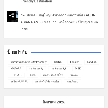
Friendly Destination
กท.เปิดแคมเปญใหญ่ ‘#มากกว่ามหกรรมกีฬา ALL IN
ASIAN GAMES’ หลอมรวมหัวใจกองเชียร์ไทยทุกเจเนอ
เรชัน
ป้ายกำกับ
9นักนอนตัวจริงของMattressCity
DONKI
Fashion
Landlab
MATARA
mattresscity
mattresscityth
MBK
OPPOA95
ดองกิ
ธนิสา วีระศักดิ์ศรี
นักนอน
ระวิภา-RAVIPA
สมาร์ทไปให้สุดฟอร์ม
แลนด์แลป
สิงหาคม 2026