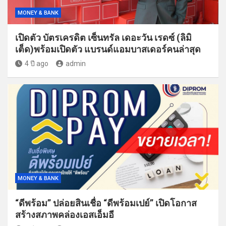
MONEY & BANK
เปิดตัว บัตรเครดิต เซ็นทรัล เดอะวัน เรดซ์ (ลิมิ
เต็ด)พร้อมเปิดตัว แบรนด์แอมบาสเดอร์คนล่าสุด
4 ปี ago
admin
MONEY & BANK
“ดีพร้อม” ปล่อยสินเชื่อ “ดีพร้อมเปย์” เปิดโอกาส
สร้างสภาพคล่องเอสเอ็มอี