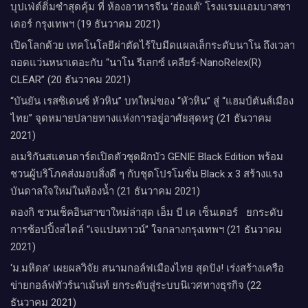
บุปเฟ่ต์ติ่มซำสุดคุ้ม ที่ ห้อง​อาหารจีน​ ‘ฮ่องเต้’ โรงแรม​แอม​บาส​ซา​
เดอร์​ กรุงเทพฯ​ (19 ธันวาคม 2021)
เปิดโลกด้วย เทคโนโลยีผ่าตัดไร้ใบมีดแผลเล็กระดับนาโน ถึงเวลา
ถอดแว่นหนาเตอะกับ “นาโน รีเลกซ์ เคลียร์-NanoRelex(R)
CLEAR” (20 ธันวาคม 2021)
“บันยัน เรสซิเดนซ์ หัวหิน” บทใหม่ของ “หัวหิน” สู่ “แฮมป์ตันส์เมือง
ไทย” จุดหมายปลายทางแห่งการอยู่อาศัยสุดหรู (21 ธันวาคม
2021)
อเมริกันสแตนดาร์ดเปิดตัวชุดฝักบัว GENIE Black Edition พร้อม
ชวนผู้บริโภคส่งมอบสิ่งดี ๆ กับชุดโปรโมชั่น Black x 3 สร้างแรง
บันดาลใจใหม่ในห้องน้ำ (21 ธันวาคม 2021)
ดองกิ ชวนเช็คอินสาขาใหม่ล่าสุด เอ็ม บี เค เซ็นเตอร์ ยกระดับ
การช้อปปิ้งสไตล์ “เจแปนทาวน์” ใจกลางกรุงเทพฯ (21 ธันวาคม
2021)
‘ม.มหิดล’ เผยผลวิจัย สนามกอล์ฟเมืองไทย สุดปัง! เร่งสร้างเครือ
ข่ายกอล์ฟทัวร์นาเม้นท์ ยกระดับสู่ระบบนิเวศทางธุรกิจ (22
ธันวาคม 2021)