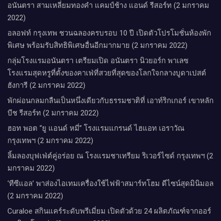
อนันตรา สามเหลี่ยมทองคำ แคมป์ช้าง แอนด์ รีสอร์ท (2 มกราคม
2022)
อลอฟท์ กรุงเทพ ชวนฉลองครบรอบ 10 ปี เปิดตัวโปรโมชั่นห้องพัก
พิเศษ พร้อมรับสิทธิพิเศษอื่นอีกมากมาย (2 มกราคม 2022)
กลุ่มโรงแรมอนันตรา เตรียมเปิด อนันตรา นิวยอร์ก พาเลซ
โรงแรมสุดหรูที่ตั้งของคาเฟ่ที่สวยที่สุดของโลกใจกลางบูดาเปสต์
ฮังการี (2 มกราคม 2022)
พักผ่อนกลมกลืนเป็นหนึ่งเดียวกับธรรมชาติที่ เอาท์ริกเกอร์ เขาหลัก
บีช รีสอร์ท (2 มกราคม 2022)
ฮอท พอต “ยู แอนด์ หมี่” โรงแรมแกรนด์ ไฮแอท เอราวัณ
กรุงเทพฯ (2 มกราคม 2022)
ลิ้มลองบุฟเฟ่ต์คู่อร่อย ณ โรงแรมชาเทรียม ริเวอร์ไซด์ กรุงเทพฯ (2
มกราคม 2022)
‘ทีซีแอล’ พาส่องไอเทมเครื่องใช้ไฟฟ้าสมาร์ทโฮม ดีไซน์สุดมินิมอล
(2 มกราคม 2022)
Curaloe สกินแคร์ระดับพรีเมี่ยม เปิดตัวด้วย 24 ผลิตภัณฑ์จากออร์