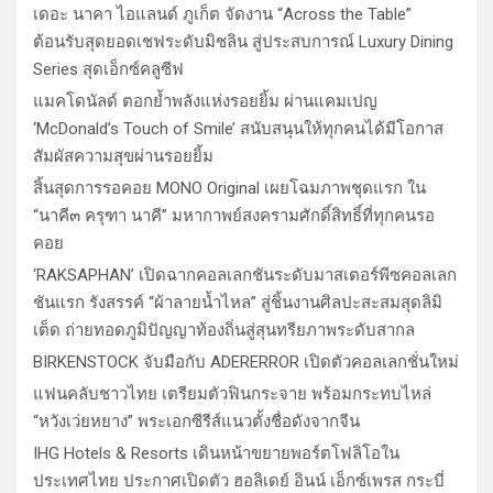
เดอะ นาคา ไอแลนด์ ภูเก็ต จัดงาน “Across the Table”
ต้อนรับสุดยอดเชฟระดับมิชลิน สู่ประสบการณ์ Luxury Dining
Series สุดเอ็กซ์คลูซีฟ
แมคโดนัลด์ ตอกย้ำพลังแห่งรอยยิ้ม ผ่านแคมเปญ
‘McDonald’s Touch of Smile’ สนับสนุนให้ทุกคนได้มีโอกาส
สัมผัสความสุขผ่านรอยยิ้ม
สิ้นสุดการรอคอย MONO Original เผยโฉมภาพชุดแรก ใน
“นาคี๓ ครุฑา นาคี” มหากาพย์สงครามศักดิ์สิทธิ์ที่ทุกคนรอ
คอย
‘RAKSAPHAN’ เปิดฉากคอลเลกชันระดับมาสเตอร์พีซคอลเลก
ชันแรก รังสรรค์ “ผ้าลายน้ำไหล” สู่ชิ้นงานศิลปะสะสมสุดลิมิ
เต็ด ถ่ายทอดภูมิปัญญาท้องถิ่นสู่สุนทรียภาพระดับสากล
BIRKENSTOCK จับมือกับ ADERERROR เปิดตัวคอลเลกชั่นใหม่
แฟนคลับชาวไทย เตรียมตัวฟินกระจาย พร้อมกระทบไหล่
“หวังเว่ยหยาง” พระเอกซีรีส์แนวตั้งชื่อดังจากจีน
IHG Hotels & Resorts เดินหน้าขยายพอร์ตโฟลิโอใน
ประเทศไทย ประกาศเปิดตัว ฮอลิเดย์ อินน์ เอ็กซ์เพรส กระบี่