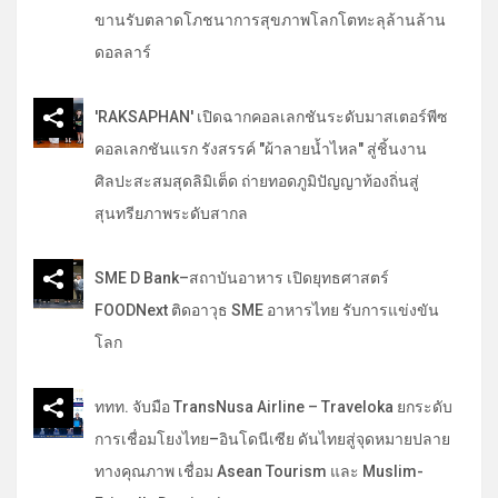
ขานรับตลาดโภชนาการสุขภาพโลกโตทะลุล้านล้าน
ดอลลาร์
'RAKSAPHAN' เปิดฉากคอลเลกชันระดับมาสเตอร์พีซ
คอลเลกชันแรก รังสรรค์ "ผ้าลายน้ำไหล" สู่ชิ้นงาน
ศิลปะสะสมสุดลิมิเต็ด ถ่ายทอดภูมิปัญญาท้องถิ่นสู่
สุนทรียภาพระดับสากล
SME D Bank–สถาบันอาหาร เปิดยุทธศาสตร์
FOODNext ติดอาวุธ SME อาหารไทย รับการแข่งขัน
โลก
ททท. จับมือ TransNusa Airline – Traveloka ยกระดับ
การเชื่อมโยงไทย–อินโดนีเซีย ดันไทยสู่จุดหมายปลาย
ทางคุณภาพ เชื่อม Asean Tourism และ Muslim-