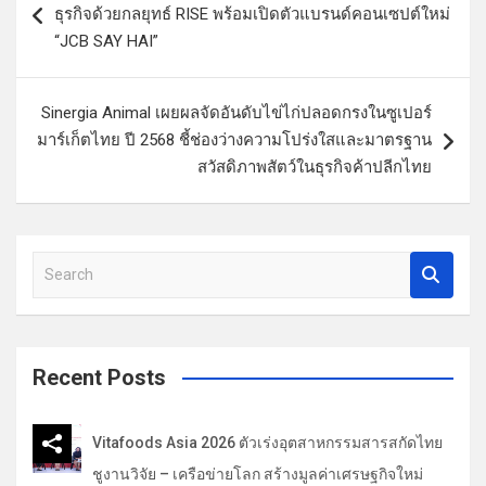
น
ธุรกิจด้วยกลยุทธ์ RISE พร้อมเปิดตัวแบรนด์คอนเซปต์ใหม่
ะ
“JCB SAY HAI”
แ
น
Sinergia Animal เผยผลจัดอันดับไข่ไก่ปลอดกรงในซูเปอร์
ว
มาร์เก็ตไทย ปี 2568 ชี้ช่องว่างความโปร่งใสและมาตรฐาน
สวัสดิภาพสัตว์ในธุรกิจค้าปลีกไทย
เ
รื่
อ
S
ง
e
a
r
c
Recent Posts
h
Vitafoods Asia 2026 ตัวเร่งอุตสาหกรรมสารสกัดไทย
ชูงานวิจัย – เครือข่ายโลก สร้างมูลค่าเศรษฐกิจใหม่