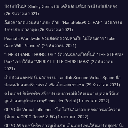
ปังรับปีใหม่​! ​ Shirley Gems เผยเคล็ดลับ​เสริมบารมีรับปีเสือทอง
(26 ธันวาคม 2021)
ถึงเวลาถอดแว่นหนาเตอะ ด้วย “NanoRelex® CLEAR” นวัตกรรม
รักษาสายตาล่าสุด (26 ธันวาคม 2021)
Peanuts Worldwide ชวนส่งต่อความห่วงใย​ ​ในโครงการ “Take
Care With Peanuts” (26 ธันวาคม 2021)
“THE STRAND THONGLOR ” จัดงานฉลองเปิดพื้นที่ “THE STRAND
Park” ภายใต้ธีม “MERRY LITTLE CHRISTMAS” (27 ธันวาคม
2021)
เปิดตัวแพลทฟอร์มนวัตกรรม Landlab Science Virtual Space สื่อ
ปลอดภัยและสร้างสรรค์ เพื่อเด็กและเยาวชน (29 ธันวาคม 2021)
ชไนเดอร์ อิเล็คทริค สร้างประสบการณ์ดิจิทัลเฉพาะบุคคล ให้แก่
ลูกค้าและคู่ค้าผ่าน mySchneider Portal (1 มกราคม 2022)
OPPO ดึง Virtual Influencer “ไอ ไอรีน” มาถ่ายทอดอารมณ์ความ
รู้สึกผ่าน OPPO Reno6 Z 5G (1 มกราคม 2022)
OPPO A95 แชร์ทริค ฮาวทูเป็นสายเอ็นเตอร์เทนให้สมาร์ทสุดฟอร์ม