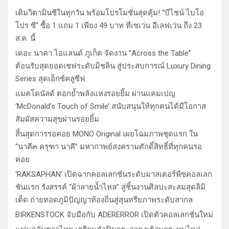
เติมวิตามินซีในทุกวัน พร้อมโปรโมชั่นสุดคุ้ม! “บีไชน์ ไบโอ
โปร ซี” ซื้อ 1 แถม 1 เพียง 49 บาท ที่เซเว่น อีเลฟเว่น ถึง 23
ส.ค. นี้
เดอะ นาคา ไอแลนด์ ภูเก็ต จัดงาน “Across the Table”
ต้อนรับสุดยอดเชฟระดับมิชลิน สู่ประสบการณ์ Luxury Dining
Series สุดเอ็กซ์คลูซีฟ
แมคโดนัลด์ ตอกย้ำพลังแห่งรอยยิ้ม ผ่านแคมเปญ
‘McDonald’s Touch of Smile’ สนับสนุนให้ทุกคนได้มีโอกาส
สัมผัสความสุขผ่านรอยยิ้ม
สิ้นสุดการรอคอย MONO Original เผยโฉมภาพชุดแรก ใน
“นาคี๓ ครุฑา นาคี” มหากาพย์สงครามศักดิ์สิทธิ์ที่ทุกคนรอ
คอย
‘RAKSAPHAN’ เปิดฉากคอลเลกชันระดับมาสเตอร์พีซคอลเลก
ชันแรก รังสรรค์ “ผ้าลายน้ำไหล” สู่ชิ้นงานศิลปะสะสมสุดลิมิ
เต็ด ถ่ายทอดภูมิปัญญาท้องถิ่นสู่สุนทรียภาพระดับสากล
BIRKENSTOCK จับมือกับ ADERERROR เปิดตัวคอลเลกชั่นใหม่