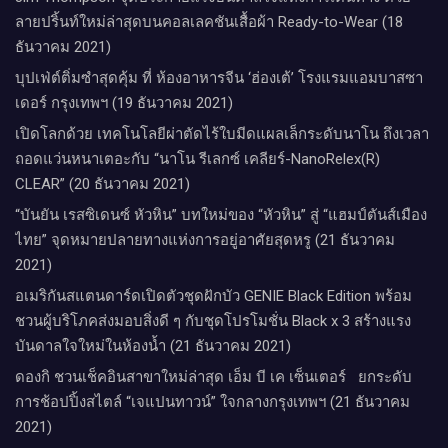
ลายปริ้นท์ใหม่ล่าสุดบนคอลเลคชันเสื้อผ้า Ready-to-Wear (18
ธันวาคม 2021)
บุปเฟ่ต์ติ่มซำสุดคุ้ม ที่ ห้อง​อาหารจีน​ ‘ฮ่องเต้’ โรงแรม​แอม​บาส​ซา​
เดอร์​ กรุงเทพฯ​ (19 ธันวาคม 2021)
เปิดโลกด้วย เทคโนโลยีผ่าตัดไร้ใบมีดแผลเล็กระดับนาโน ถึงเวลา
ถอดแว่นหนาเตอะกับ “นาโน รีเลกซ์ เคลียร์-NanoRelex(R)
CLEAR” (20 ธันวาคม 2021)
“บันยัน เรสซิเดนซ์ หัวหิน” บทใหม่ของ “หัวหิน” สู่ “แฮมป์ตันส์เมือง
ไทย” จุดหมายปลายทางแห่งการอยู่อาศัยสุดหรู (21 ธันวาคม
2021)
อเมริกันสแตนดาร์ดเปิดตัวชุดฝักบัว GENIE Black Edition พร้อม
ชวนผู้บริโภคส่งมอบสิ่งดี ๆ กับชุดโปรโมชั่น Black x 3 สร้างแรง
บันดาลใจใหม่ในห้องน้ำ (21 ธันวาคม 2021)
ดองกิ ชวนเช็คอินสาขาใหม่ล่าสุด เอ็ม บี เค เซ็นเตอร์ ยกระดับ
การช้อปปิ้งสไตล์ “เจแปนทาวน์” ใจกลางกรุงเทพฯ (21 ธันวาคม
2021)