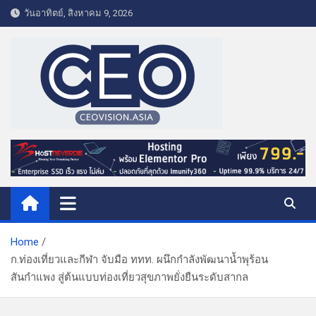
S
วันอาทิตย์, สิงหาคม 9, 2026
k
i
p
t
o
c
o
CEO VISION.ASIA
Business & Lifestyle
n
t
e
n
t
Home
ก.ท่องเที่ยวและกีฬา จับมือ ททท. ผนึกกำลังพัฒนาน้ำพุร้อน
สันกำแพง สู่ต้นแบบท่องเที่ยวสุขภาพยั่งยืนระดับสากล