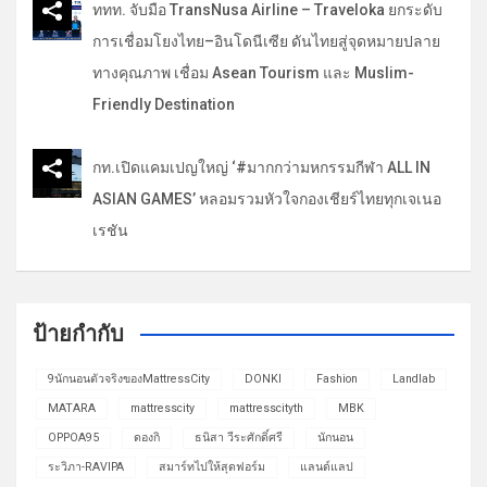
ททท. จับมือ TransNusa Airline – Traveloka ยกระดับ
การเชื่อมโยงไทย–อินโดนีเซีย ดันไทยสู่จุดหมายปลาย
ทางคุณภาพ เชื่อม Asean Tourism และ Muslim-
Friendly Destination
กท.เปิดแคมเปญใหญ่ ‘#มากกว่ามหกรรมกีฬา ALL IN
ASIAN GAMES’ หลอมรวมหัวใจกองเชียร์ไทยทุกเจเนอ
เรชัน
ป้ายกำกับ
9นักนอนตัวจริงของMattressCity
DONKI
Fashion
Landlab
MATARA
mattresscity
mattresscityth
MBK
OPPOA95
ดองกิ
ธนิสา วีระศักดิ์ศรี
นักนอน
ระวิภา-RAVIPA
สมาร์ทไปให้สุดฟอร์ม
แลนด์แลป