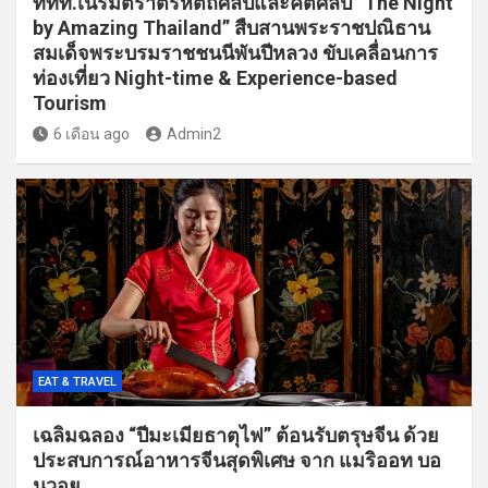
ททท.เนรมิตราตรีหัตถศิลป์และคีตศิลป์ “The Night
by Amazing Thailand” สืบสานพระราชปณิธาน
สมเด็จพระบรมราชชนนีพันปีหลวง ขับเคลื่อนการ
ท่องเที่ยว Night-time & Experience-based
Tourism
6 เดือน ago
Admin2
EAT & TRAVEL
เฉลิมฉลอง “ปีมะเมียธาตุไฟ” ต้อนรับตรุษจีน ด้วย
ประสบการณ์อาหารจีนสุดพิเศษ จาก แมริออท บอ
นวอย