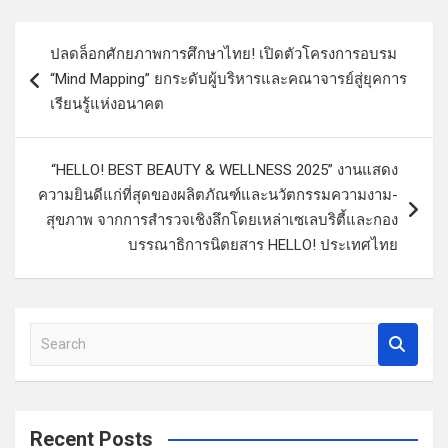
แ
ปลดล็อกศักยภาพการศึกษาไทย! เปิดตัวโครงการอบรม
น
“Mind Mapping” ยกระดับผู้บริหารและคณาจารย์สู่ยุคการ
ะ
เรียนรู้แห่งอนาคต
แ
น
“HELLO! BEST BEAUTY & WELLNESS 2025” งานแสดง
ว
ความยินดีแก่ที่สุดของผลิตภัณฑ์และนวัตกรรมความงาม-
สุขภาพ จากการสำรวจเชิงลึกโดยเหล่าเซเลบริตี้และกอง
เ
บรรณาธิการนิตยสาร HELLO! ประเทศไทย
รื่
อ
ง
S
e
a
r
c
Recent Posts