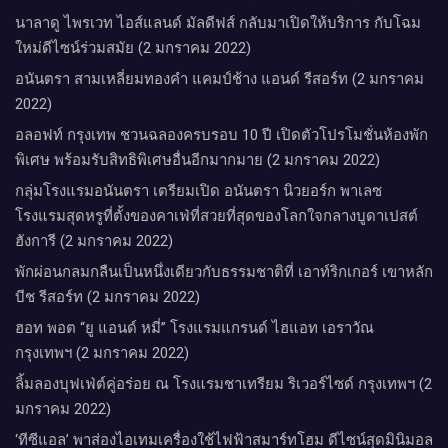
นาลาดู ไพรเวท ไอส์แลนด์ มัลดีฟส์ กลับมาเปิดให้บริการ กับโฉม
ใหม่ดีไซน์ร่วมสมัย (2 มกราคม 2022)
อนันตรา สามเหลี่ยมทองคำ แคมป์ช้าง แอนด์ รีสอร์ท (2 มกราคม
2022)
อลอฟท์ กรุงเทพ ชวนฉลองครบรอบ 10 ปี เปิดตัวโปรโมชั่นห้องพัก
พิเศษ พร้อมรับสิทธิพิเศษอื่นอีกมากมาย (2 มกราคม 2022)
กลุ่มโรงแรมอนันตรา เตรียมเปิด อนันตรา นิวยอร์ก พาเลซ
โรงแรมสุดหรูที่ตั้งของคาเฟ่ที่สวยที่สุดของโลกใจกลางบูดาเปสต์
ฮังการี (2 มกราคม 2022)
พักผ่อนกลมกลืนเป็นหนึ่งเดียวกับธรรมชาติที่ เอาท์ริกเกอร์ เขาหลัก
บีช รีสอร์ท (2 มกราคม 2022)
ฮอท พอต “ยู แอนด์ หมี่” โรงแรมแกรนด์ ไฮแอท เอราวัณ
กรุงเทพฯ (2 มกราคม 2022)
ลิ้มลองบุฟเฟ่ต์คู่อร่อย ณ โรงแรมชาเทรียม ริเวอร์ไซด์ กรุงเทพฯ (2
มกราคม 2022)
‘ทีซีแอล’ พาส่องไอเทมเครื่องใช้ไฟฟ้าสมาร์ทโฮม ดีไซน์สุดมินิมอล