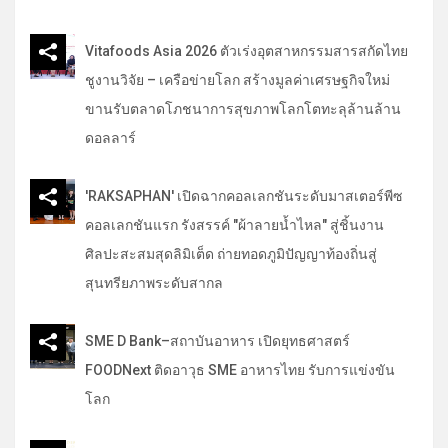
h
Vitafoods Asia 2026 ตัวเร่งอุตสาหกรรมสารสกัดไทย
ชูงานวิจัย – เครือข่ายโลก สร้างมูลค่าเศรษฐกิจใหม่
ขานรับตลาดโภชนาการสุขภาพโลกโตทะลุล้านล้าน
ดอลลาร์
'RAKSAPHAN' เปิดฉากคอลเลกชันระดับมาสเตอร์พีซ
คอลเลกชันแรก รังสรรค์ "ผ้าลายน้ำไหล" สู่ชิ้นงาน
ศิลปะสะสมสุดลิมิเต็ด ถ่ายทอดภูมิปัญญาท้องถิ่นสู่
สุนทรียภาพระดับสากล
SME D Bank–สถาบันอาหาร เปิดยุทธศาสตร์
FOODNext ติดอาวุธ SME อาหารไทย รับการแข่งขัน
โลก