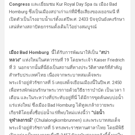
Congress
และเยี่ยมชม Kur Royal Day Spa ณ เมือง Bad
Homburg ซึ่งเป็นเมืองสปาเก่าแก่ที่มีชื่อเสียงของเยอรมนี ที่
เปิดตัวเป็นโรงอาบน้ำแร่ตั้งแต่ปีพ.ศ. 2433 ปัจจุบันยังคงรักษา
เสน่ห์ทางสถาปัตยกรรมดั้งเดิมไว้อย่างสมบูรณ์
เมือง Bad Homburg
นี้ได้รับการพัฒนาให้เป็น
“สปา
หลวง”
แห่งใหม่ในศตวรรษที่ 19 โดยพระเจ้า Kaiser Friedrich
ที่ 3 นอกจากนั้นที่นี่ยังเป็นสถานที่ทางประวัติศาสตร์ที่สำคัญ
สำหรับประเทศไทย เนื่องจากพระบาทสมเด็จพระ
พระเจ้าอยู่หัวรัชกาลที่ 5 เคยเสด็จเยือนเมืองนี้ในปีพ.ศ. 2450
เพื่อทรงพักผ่อนรักษาพระวรกายด้วยวิธีธาราบำบัด เป็นเวลา 1
เดือน และในระหว่างที่ประทับอยู่ที่นี่ ได้มีการขุดค้นพบบ่อน้ำ
แร่แห่งใหม่ ซึ่งเมือง Bad Homburg ได้ทูลเกล้าถวายพระ
เกียรติโดยตั้งชื่อบ่อน้ำแร่ที่พบใหม่แห่งนี้ว่า
“บ่อน้ำ
จุฬาลงกรณ์”
(Chulalongkornbrunnen) และพระบาทสมเด็จ
พระเจ้าอยู่หัวรัชกาลที่ 5 ทรงพระราชทานศาลาไทย โดยมีพิธี