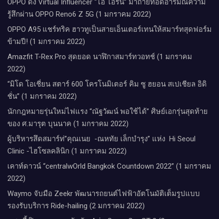
OPPO ดึง Virtual Influencer “ไอ ไอรีน” มาถ่ายทอดอารมณ์ความ
รู้สึกผ่าน OPPO Reno6 Z 5G (1 มกราคม 2022)
OPPO A95 แชร์ทริค ฮาวทูเป็นสายเอ็นเตอร์เทนให้สมาร์ทสุดฟอร์ม
ข้ามปี! (1 มกราคม 2022)
Amazfit T-Rex Pro สุดยอด นาฬิกาสมาร์ทวอทช์ (1 มกราคม
2022)
“มิโด โอเชี่ยน สตาร์ 600 โครโนมิเตอร์ คิม ซู ฮยอน สเปเชียล อิดิ
ชั่น” (1 มกราคม 2022)
นักกฎหมายรุ่นใหม่ไฟแรง “ณัฐวัฒน์ พอใช้ได้” ศิษย์เอกรุ่นสุดท้าย
ของ ศ.มารุต บุนนาค (1 มกราคม 2022)
ผู้บริหารสึดสมาร์ท่”คุณเนย -ณหทัย เล็กบำรุง” แห่ง Hi Seoul
Clinic -ไฮโซลคลินิก (1 มกราคม 2022)
เคาท์ดาวน์​ “centralwOrld Bangkok Countdown 2022” (1 มกราคม
2022)
Waymo จับมือ Zeekr พัฒนารถยนต์ไฟฟ้าอัตโนมัติเต็มรูปแบบ
รองรับบริการ Ride-hailing (2 มกราคม 2022)