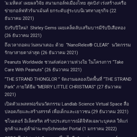
‘ม.มหิดล’ เผยผลวิจัย สนามกอล์ฟเมืองไทย สุดปัง! เร่งสร้างเครือ
ข่ายกอล์ฟทัวร์นาเม้นท์ ยกระดับสู่ระบบนิเวศทางธุรกิจ (22
ธันวาคม 2021)
ปังรับปีใหม่​! ​ Shirley Gems เผยเคล็ดลับ​เสริมบารมีรับปีเสือทอง
(26 ธันวาคม 2021)
ถึงเวลาถอดแว่นหนาเตอะ ด้วย “NanoRelex® CLEAR” นวัตกรรม
รักษาสายตาล่าสุด (26 ธันวาคม 2021)
Peanuts Worldwide ชวนส่งต่อความห่วงใย​ ​ในโครงการ “Take
Care With Peanuts” (26 ธันวาคม 2021)
“THE STRAND THONGLOR ” จัดงานฉลองเปิดพื้นที่ “THE STRAND
Park” ภายใต้ธีม “MERRY LITTLE CHRISTMAS” (27 ธันวาคม
2021)
เปิดตัวแพลทฟอร์มนวัตกรรม Landlab Science Virtual Space สื่อ
ปลอดภัยและสร้างสรรค์ เพื่อเด็กและเยาวชน (29 ธันวาคม 2021)
ชไนเดอร์ อิเล็คทริค สร้างประสบการณ์ดิจิทัลเฉพาะบุคคล ให้แก่
ลูกค้าและคู่ค้าผ่าน mySchneider Portal (1 มกราคม 2022)