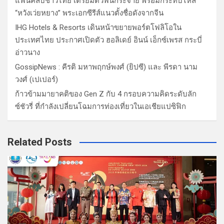
แฟนคลับชาวไทย เตรียมตัวฟินกระจาย พร้อมกระทบไหล่
“หวังเว่ยหยาง” พระเอกซีรีส์แนวตั้งชื่อดังจากจีน
IHG Hotels & Resorts เดินหน้าขยายพอร์ตโฟลิโอใน
ประเทศไทย ประกาศเปิดตัว ฮอลิเดย์ อินน์ เอ็กซ์เพรส กระบี่
อ่าวนาง
GossipNews : คีรติ มหาพฤกษ์พงศ์ (ยิปซี) และ พีรดา นาม
วงศ์ (เปเปอร์)
ก้าวข้ามมายาคติของ Gen Z กับ 4 กรอบความคิดระดับลัก
ซ์ชัวรี่ ที่กำลังเปลี่ยนโฉมการท่องเที่ยวในเอเชียแปซิฟิก
Related Posts