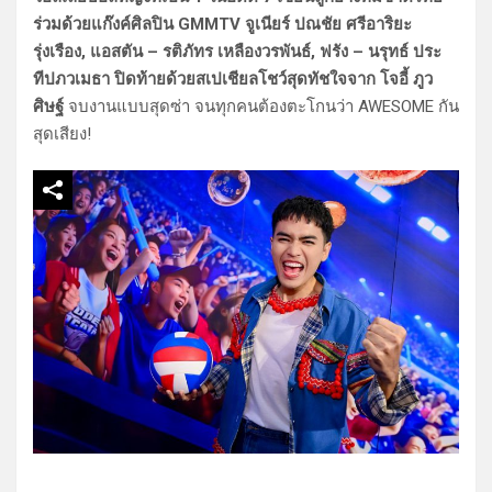
ร่วมด้วยแก๊งค์ศิลปิน GMMTV จูเนียร์ ปณชัย ศรีอาริยะ
รุ่งเรือง, แอสตัน – รติภัทร เหลืองวรพันธ์, ฟรัง – นรุทธ์ ประ
ทีปภวเมธา ปิดท้ายด้วยสเปเชียลโชว์สุดทัชใจจาก โจอี้ ภูว
ศิษฐ์
จบงานแบบสุดซ่า จนทุกคนต้องตะโกนว่า AWESOME กัน
สุดเสียง!