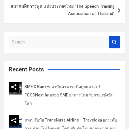
น
สมาคมฝึกการพูด แห่งประเทศไทย “The Speech Training
ว
Association of Thailand”
เ
รื่
S
อ
e
ง
a
r
c
Recent Posts
h
SME D Bank–สถาบันอาหาร เปิดยุทธศาสตร์
FOODNext ติดอาวุธ SME อาหารไทย รับการแข่งขัน
โลก
ททท. จับมือ TransNusa Airline – Traveloka ยกระดับ
การเชื่อมโยงไทย–อินโดนีเซีย ดันไทยสู่จุดหมายปลาย