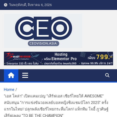
S
วันพฤหัสบดี, สิงหาคม 6, 2026
k
i
p
t
o
c
o
CEO VISION.ASIA
Business & Lifestyle
n
t
e
n
t
Home
“เอส โคล่า” เปิดแคมเปญ “เสิร์ฟเอส เชียร์ไทยให้ AWESOME”
สนับสนุน “การแข่งขันวอลเลย์บอลหญิงชิงแชมป์โลก 2025” ครั้ง
แรกในไทย! ปลุกพลังเชียร์ไทยกระหึ่มโลก! แท็กทีม โจอี้ ภูวศิษฐ์
เสิร์ฟเพลง “TO BE THE CHAMPION”