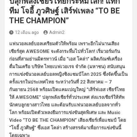
ปลุกพลังเชียร์ไทยกระหึ่มโลก! แท็ก
ทีม โจอี้ ภูวศิษฐ์ เสิร์ฟเพลง “TO BE
THE CHAMPION”
12 เดือน ago
Admin2
แฟนวอลเลย์บอลเตรียมตัวให้พร้อม เพราะอีกไม่นานเสียง
เชียร์สุด AWESOME จะดังกระหึ่มไปทั่วโลก! เริ่มวอร์มกัน
ก่อนที่สามย่านมิตรทาวน์ เมื่อ “เอส โคล่า” ผลิตภัณฑ์เครื่อง
ดื่มในเครือ บริษัท ไทยเบฟเวอเรจ จำกัด (มหาชน) สนับสนุน
การแข่งขันวอลเลย์บอลหญิงชิงแชมป์โลก 2025 ซึ่งจัดขึ้นเป็น
ครั้งแรกในประเทศไทย ระหว่างวันที่ 22 สิงหาคม – 7
กันยายน 2568 พร้อมเปิดแคมเปญใหญ่ “เสิร์ฟเอส เชียร์ไทย
ให้ AWESOME” ปลุกพลังเชียร์ทั่วประเทศ ส่งแรงเชียร์ให้ทัพ
นักตบลูกยางสาวไทย และต้อนรับแฟนวอลเลย์บอลจากทั่ว
โลก พร้อมเปิดตัวเพลงธีมการแข่งขันสุดพิเศษ และ Music
Video “TO BE THE CHAMPION” เสียงเชียร์เพื่อแชมป์ โดย
“โจอี้ ภูวศิษฐ์” ซึ่งเอส โคล่า สร้างสรรค์มาเพื่อการแข่งขันนี้
โดยเฉพาะ