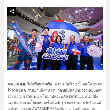
AWESOME ไม่แพ้สนามจริง!
เพราะเมื่อเร็ว ๆ นี้ เอส โคล่า จัด
ให้ลานชั้น G สามย่านมิตรทาวน์ กลายเป็นสนามวอลเลย์บอลที่
รวมความซ่าให้แฟน ๆ ได้มาปล่อยพลังเชียร์กันแบบไม่มียั้ง
แค่เดินเข้างานก็ต้องหยุดเช็คอินกับลูกวอลเลย์บอลยักษ์แลนด์
มาร์กของความ AWESOME ที่ให้แฟน ๆ วอลเลย์บอลมาส่ง