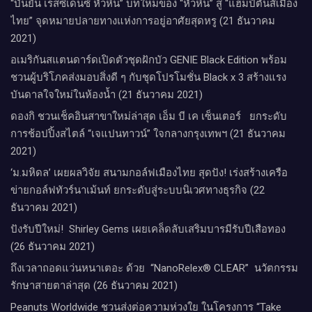
“บันยัน เรสซิเดนซ์ หัวหิน” บทใหม่ของ “หัวหิน” สู่ “แฮมป์ตันส์เมือง
ไทย” จุดหมายปลายทางแห่งการอยู่อาศัยสุดหรู (21 ธันวาคม
2021)
อเมริกันสแตนดาร์ดเปิดตัวชุดฝักบัว GENIE Black Edition พร้อม
ชวนผู้บริโภคส่งมอบสิ่งดี ๆ กับชุดโปรโมชั่น Black x 3 สร้างแรง
บันดาลใจใหม่ในห้องน้ำ (21 ธันวาคม 2021)
ดองกิ ชวนเช็คอินสาขาใหม่ล่าสุด เอ็ม บี เค เซ็นเตอร์ ยกระดับ
การช้อปปิ้งสไตล์ “เจแปนทาวน์” ใจกลางกรุงเทพฯ (21 ธันวาคม
2021)
‘ม.มหิดล’ เผยผลวิจัย สนามกอล์ฟเมืองไทย สุดปัง! เร่งสร้างเครือ
ข่ายกอล์ฟทัวร์นาเม้นท์ ยกระดับสู่ระบบนิเวศทางธุรกิจ (22
ธันวาคม 2021)
ปังรับปีใหม่​! ​ Shirley Gems เผยเคล็ดลับ​เสริมบารมีรับปีเสือทอง
(26 ธันวาคม 2021)
ถึงเวลาถอดแว่นหนาเตอะ ด้วย “NanoRelex® CLEAR” นวัตกรรม
รักษาสายตาล่าสุด (26 ธันวาคม 2021)
Peanuts Worldwide ชวนส่งต่อความห่วงใย​ ​ในโครงการ “Take