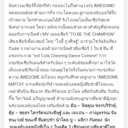
ข้อความเชียร์ถึงนักกีฬา ก่อนจะไปถึงด่าน Let’s AWESOME!
ทดสอบพลังขาด้วยภารกิจ กระโดดแตะลูกวอลเลย์บอลให้ถึง
เป้าหมาย ใครทำคะแนนได้ดี รับไปเลยไอเท็มเชียร์สุดเท่
พิเศษ! จากเอส โคล่า หลังจากนั้นพบช่วงเวลาสำคัญที่ทุกคนรอ
คอยกับการเปิดตัว MV เพลงเชียร์ “TO BE THE CHAMPION”
เสียงเชียร์เพื่อแชมป์ โดย “โจอี้ ภูวศิษฐ์” มาร่วมโชว์พลังเสียง
กันสด ๆ กลางงาน ต่อด้วยการเปิดตัวทีมเชียร์ 1 ใน 8 ทีม ที่
แข่งประกวด “est Cola Cheering Dance Contest” การ
แข่งขันเชียร์แดนซ์สำหรับน้อง ๆ ระดับมัธยมศึกษา มาโชว์ส
เต็ปแดนซ์เรียกน้ำย่อย ก่อนลุยโชว์จริงในสนามการแข่งขัน!
ความ AWESOME ยังไม่จบ สนุกกับศึกดวลลูกยาง “AWESOME
MATCH” จากอดีตนักกีฬาวอลเลย์บอลหญิงทีมชาติไทยและ
เหล่าศิลปิน ทีมแรก ทีมเสิร์ฟเอส นำโดย อดีตกัปตันทีม กัปตัน
กิ๊ฟ วิลาวัณย์ อภิญญาพงศ์ ตำนานนักตบลูกยางทีมชาติผู้ปลุก
พลังวอลเลย์บอลไทย เสริมทัพด้วย
มีน – นิชคุณ ขจรบริรักษ์,
ตุ้ย – ชยธร ไตรรัตนประดิษฐ์ และ เจแปน – ภาณุพรรณ จัน
ทนะวงษ์ ขณะที่ ทีมตบซ่า นำโดย ปู – มลิกา กันทอง นัก
วอลเลย์บอลหญิงที่เป็น 1 ในอดีต 7 เซียนลูกยางทีมชาติ​ไทย