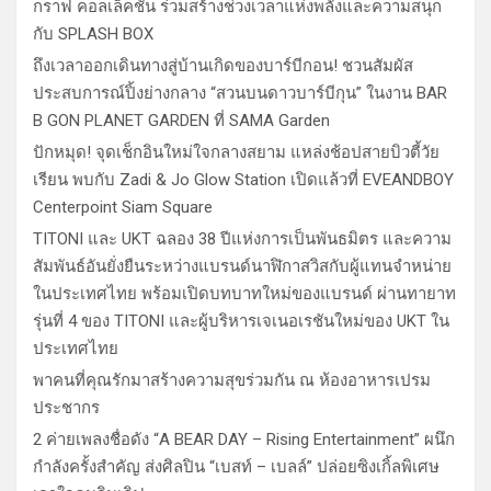
กราฟ คอลเล็คชั่น ร่วมสร้างช่วงเวลาแห่งพลังและความสนุก
กับ SPLASH BOX
ถึงเวลาออกเดินทางสู่บ้านเกิดของบาร์บีกอน! ชวนสัมผัส
ประสบการณ์ปิ้งย่างกลาง “สวนบนดาวบาร์บีกุน” ในงาน BAR
B GON PLANET GARDEN ที่ SAMA Garden
ปักหมุด! จุดเช็กอินใหม่ใจกลางสยาม แหล่งช้อปสายบิวตี้วัย
เรียน พบกับ Zadi & Jo Glow Station เปิดแล้วที่ EVEANDBOY
Centerpoint Siam Square
TITONI และ UKT ฉลอง 38 ปีแห่งการเป็นพันธมิตร และความ
สัมพันธ์อันยั่งยืนระหว่างแบรนด์นาฬิกาสวิสกับผู้แทนจำหน่าย
ในประเทศไทย พร้อมเปิดบทบาทใหม่ของแบรนด์ ผ่านทายาท
รุ่นที่ 4 ของ TITONI และผู้บริหารเจเนอเรชันใหม่ของ UKT ใน
ประเทศไทย
พาคนที่คุณรักมาสร้างความสุขร่วมกัน ณ ห้องอาหารเปรม
ประชากร
2 ค่ายเพลงชื่อดัง “A BEAR DAY – Rising Entertainment” ผนึก
กำลังครั้งสำคัญ ส่งศิลปิน “เบสท์ – เบลล์” ปล่อยซิงเกิ้ลพิเศษ