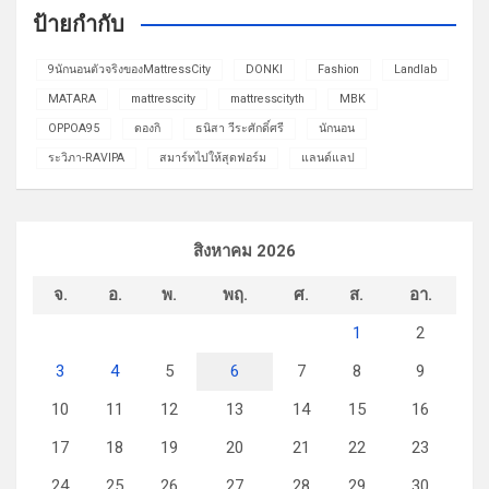
ป้ายกำกับ
9นักนอนตัวจริงของMattressCity
DONKI
Fashion
Landlab
MATARA
mattresscity
mattresscityth
MBK
OPPOA95
ดองกิ
ธนิสา วีระศักดิ์ศรี
นักนอน
ระวิภา-RAVIPA
สมาร์ทไปให้สุดฟอร์ม
แลนด์แลป
สิงหาคม 2026
จ.
อ.
พ.
พฤ.
ศ.
ส.
อา.
1
2
3
4
5
6
7
8
9
10
11
12
13
14
15
16
17
18
19
20
21
22
23
24
25
26
27
28
29
30