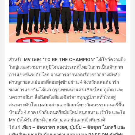
สำหรับ
MV เพลง “TO BE THE CHAMPION”
ได้โชว์ความยิ่ง
ใหญ่และความภาคภูมิใจของประเทศไทยในการเป็นเจ้าภาพ
การแข่งขันระดับโลก ผ่านการถ่ายทอดเรื่องราวอย่างมีพลัง
ผ่านลูกวอลเลย์บอลที่ลอยพุ่งข้ามผ่าน 4 จังหวัดแลนด์มาร์ก
ของการแข่งขัน ได้แก่ กรุงเทพมหานคร เชียงใหม่ ภูเก็ต และ
นครราชสีมา สื่อถึงพลังเสียงเชียร์จากทุกภูมิภาคทั่วไทยสู่
สนามระดับโลก ผสมผสานเอกลักษณ์ทางวัฒนธรรมดนตรีพื้น
บ้านทั้ง 4 ภาค เข้ากับดนตรีสมัยใหม่ สนุกสนาน เร้าใจ และใน
MV ยังได้รับเกียรติจากนักวอลเลย์บอลหญิงทีมชาติ
ได้แก่
เพียว – อัจฉราพร คงยศ, บุ๋มบิ๋ม – ชัชชุอร โมกศรี และ
แป้น ปิยะนุช แป้นน้อย มาร่วมแสดง ปลุก PASSION นักกีฬา