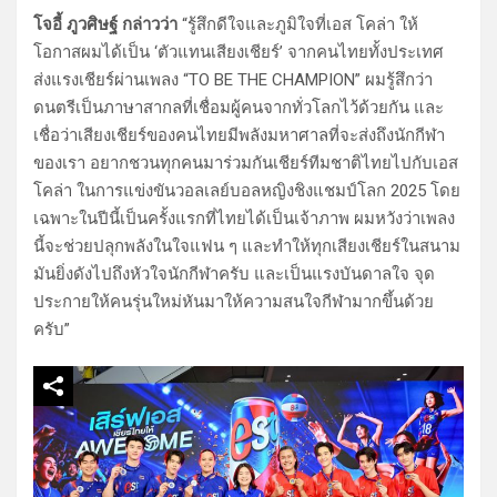
โจอี้ ภูวศิษฐ์ กล่าวว่า
“รู้สึกดีใจและภูมิใจที่เอส โคล่า ให้
โอกาสผมได้เป็น ‘ตัวแทนเสียงเชียร์’ จากคนไทยทั้งประเทศ
ส่งแรงเชียร์ผ่านเพลง “TO BE THE CHAMPION” ผมรู้สึกว่า
ดนตรีเป็นภาษาสากลที่เชื่อมผู้คนจากทั่วโลกไว้ด้วยกัน และ
เชื่อว่าเสียงเชียร์ของคนไทยมีพลังมหาศาลที่จะส่งถึงนักกีฬา
ของเรา อยากชวนทุกคนมาร่วมกันเชียร์ทีมชาติไทยไปกับเอส
โคล่า ในการแข่งขันวอลเลย์บอลหญิงชิงแชมป์โลก 2025 โดย
เฉพาะในปีนี้เป็นครั้งแรกที่ไทยได้เป็นเจ้าภาพ ผมหวังว่าเพลง
นี้จะช่วยปลุกพลังในใจแฟน ๆ และทำให้ทุกเสียงเชียร์ในสนาม
มันยิ่งดังไปถึงหัวใจนักกีฬาครับ และเป็นแรงบันดาลใจ จุด
ประกายให้คนรุ่นใหม่หันมาให้ความสนใจกีฬามากขึ้นด้วย
ครับ”