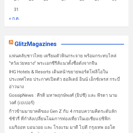
31
« ก.ค.
GlitzMagazines
แฟนคลับชาวไทย เตรียมตัวฟินกระจาย พร้อมกระทบไหล่
“หวังเว่ยหยาง” พระเอกซีรีส์แนวตั้งชื่อดังจากจีน
IHG Hotels & Resorts เดินหน้าขยายพอร์ตโฟลิโอใน
ประเทศไทย ประกาศเปิดตัว ฮอลิเดย์ อินน์ เอ็กซ์เพรส กระบี่
อ่าวนาง
GossipNews : คีรติ มหาพฤกษ์พงศ์ (ยิปซี) และ พีรดา นาม
วงศ์ (เปเปอร์)
ก้าวข้ามมายาคติของ Gen Z กับ 4 กรอบความคิดระดับลัก
ซ์ชัวรี่ ที่กำลังเปลี่ยนโฉมการท่องเที่ยวในเอเชียแปซิฟิก
แมริออท บอนวอย และ โรงแรม มาดี ไปดี กรุงเทพ ออโต