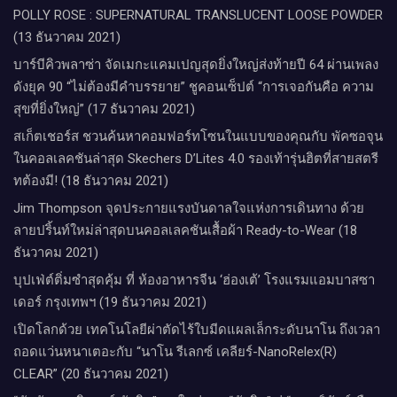
POLLY ROSE : SUPERNATURAL TRANSLUCENT LOOSE POWDER
(13 ธันวาคม 2021)
บาร์บีคิวพลาซ่า จัดเมกะแคมเปญสุดยิ่งใหญ่ส่งท้ายปี 64 ผ่านเพลง
ดังยุค 90 “ไม่ต้องมีคำบรรยาย” ชูคอนเซ็ปต์ “การเจอกันคือ ความ
สุขที่ยิ่งใหญ่” (17 ธันวาคม 2021)
สเก็ตเชอร์ส ชวนค้นหาคอมฟอร์ทโซนในแบบของคุณกับ พัคซอจุน
ในคอลเลคชันล่าสุด Skechers D’Lites 4.0 รองเท้ารุ่นฮิตที่สายสตรี
ทต้องมี! (18 ธันวาคม 2021)
Jim Thompson จุดประกายแรงบันดาลใจแห่งการเดินทาง ด้วย
ลายปริ้นท์ใหม่ล่าสุดบนคอลเลคชันเสื้อผ้า Ready-to-Wear (18
ธันวาคม 2021)
บุปเฟ่ต์ติ่มซำสุดคุ้ม ที่ ห้อง​อาหารจีน​ ‘ฮ่องเต้’ โรงแรม​แอม​บาส​ซา​
เดอร์​ กรุงเทพฯ​ (19 ธันวาคม 2021)
เปิดโลกด้วย เทคโนโลยีผ่าตัดไร้ใบมีดแผลเล็กระดับนาโน ถึงเวลา
ถอดแว่นหนาเตอะกับ “นาโน รีเลกซ์ เคลียร์-NanoRelex(R)
CLEAR” (20 ธันวาคม 2021)