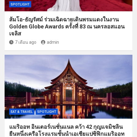
SPOTLIGHT
ส้มโอ-ธัญรัศม์ ร่วมเฉิดฉายเดินพรมแดงในงาน
Golden Globe Awards ครั้งที่ 83 ณ นครลอสแอน
เจลิส
7 เดือน ago
admin
EAT & TRAVEL
SPOTLIGHT
แมริออท อินเตอร์เนชั่นแนล คว้า 42 กุญแจมิชลิน
ยืนหนึ่งเครือโรงแรมชั้นนำเอเชียแปซิฟิกแมริออท