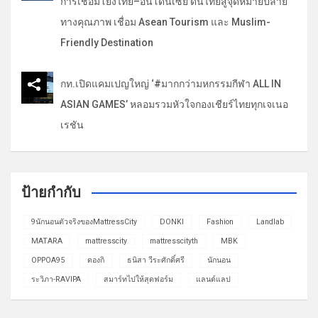
การเชื่อมโยงไทย–อินโดนีเซีย ดันไทยสู่จุดหมายปลาย
ทางคุณภาพ เชื่อม Asean Tourism และ Muslim-
Friendly Destination
กท.เปิดแคมเปญใหญ่ ‘#มากกว่ามหกรรมกีฬา ALL IN
ASIAN GAMES’ หลอมรวมหัวใจกองเชียร์ไทยทุกเจเนอ
เรชัน
ป้ายกำกับ
9นักนอนตัวจริงของMattressCity
DONKI
Fashion
Landlab
MATARA
mattresscity
mattresscityth
MBK
OPPOA95
ดองกิ
ธนิสา วีระศักดิ์ศรี
นักนอน
ระวิภา-RAVIPA
สมาร์ทไปให้สุดฟอร์ม
แลนด์แลป