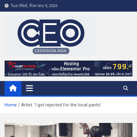
S
วันอาทิตย์, สิงหาคม 9, 2026
k
i
p
t
o
c
o
CEO VISION.ASIA
Business & Lifestyle
n
t
e
n
t
Home
Artist: ‘I got rejected for the local panto’