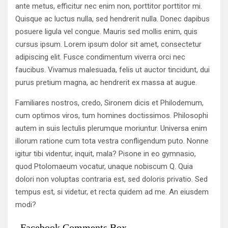
ante metus, efficitur nec enim non, porttitor porttitor mi.
Quisque ac luctus nulla, sed hendrerit nulla. Donec dapibus
posuere ligula vel congue. Mauris sed mollis enim, quis
cursus ipsum. Lorem ipsum dolor sit amet, consectetur
adipiscing elit. Fusce condimentum viverra orci nec
faucibus. Vivamus malesuada, felis ut auctor tincidunt, dui
purus pretium magna, ac hendrerit ex massa at augue.
Familiares nostros, credo, Sironem dicis et Philodemum,
cum optimos viros, tum homines doctissimos. Philosophi
autem in suis lectulis plerumque moriuntur. Universa enim
illorum ratione cum tota vestra confligendum puto. Nonne
igitur tibi videntur, inquit, mala? Pisone in eo gymnasio,
quod Ptolomaeum vocatur, unaque nobiscum Q. Quia
dolori non voluptas contraria est, sed doloris privatio. Sed
tempus est, si videtur, et recta quidem ad me. An eiusdem
modi?
Facebook Comments Box