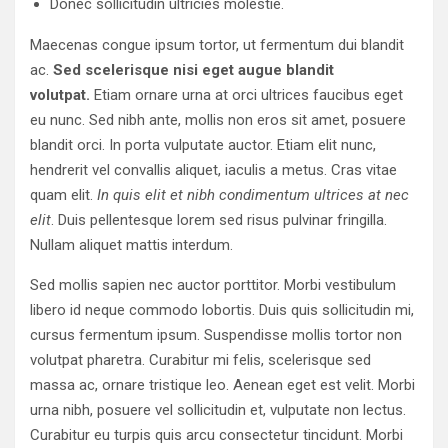
Donec sollicitudin ultricies molestie.
Maecenas congue ipsum tortor, ut fermentum dui blandit
ac.
Sed scelerisque nisi eget augue blandit
volutpat.
Etiam ornare urna at orci ultrices faucibus eget
eu nunc. Sed nibh ante, mollis non eros sit amet, posuere
blandit orci. In porta vulputate auctor. Etiam elit nunc,
hendrerit vel convallis aliquet, iaculis a metus. Cras vitae
quam elit.
In quis elit et nibh condimentum ultrices at nec
elit
. Duis pellentesque lorem sed risus pulvinar fringilla.
Nullam aliquet mattis interdum.
Sed mollis sapien nec auctor porttitor. Morbi vestibulum
libero id neque commodo lobortis. Duis quis sollicitudin mi,
cursus fermentum ipsum. Suspendisse mollis tortor non
volutpat pharetra. Curabitur mi felis, scelerisque sed
massa ac, ornare tristique leo. Aenean eget est velit. Morbi
urna nibh, posuere vel sollicitudin et, vulputate non lectus.
Curabitur eu turpis quis arcu consectetur tincidunt. Morbi