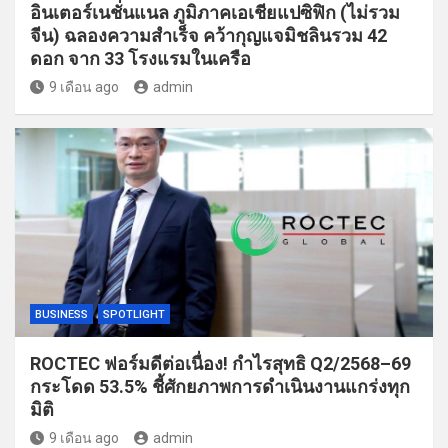
อินเตอร์เนชั่นแนล ภูมิภาคเอเชียแปซิฟิก (ไม่รวม
จีน) ฉลองความสำเร็จ คว้ากุญแจมิชลินรวม 42
ดอก จาก 33 โรงแรมในเครือ
9 เดือน ago
admin
BUSINESS
SPOTLIGHT
ROCTEC ฟอร์มดีต่อเนื่อง! กำไรสุทธิ Q2/2568–69
กระโดด 53.5% ชี้ศักยภาพการดำเนินงานแกร่งทุก
มิติ
9 เดือน ago
admin