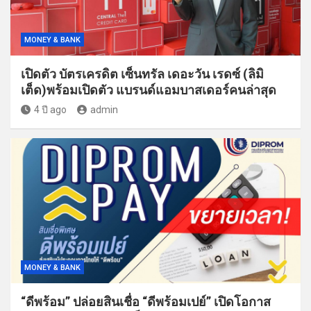
MONEY & BANK
เปิดตัว บัตรเครดิต เซ็นทรัล เดอะวัน เรดซ์ (ลิมิ
เต็ด)พร้อมเปิดตัว แบรนด์แอมบาสเดอร์คนล่าสุด
4 ปี ago
admin
MONEY & BANK
“ดีพร้อม” ปล่อยสินเชื่อ “ดีพร้อมเปย์” เปิดโอกาส