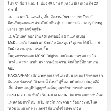
โปร ซี” ซื้อ 1 แถม 1 เพียง 49 บาท ที่เซเว่น อีเลฟเว่น ถึง 23
ส.ค. นี้
เดอะ นาคา ไอแลนด์ ภูเก็ต จัดงาน “Across the Table”
ต้อนรับสุดยอดเชฟระดับมิชลิน สู่ประสบการณ์ Luxury Dining
Series สุดเอ็กซ์คลูซีฟ
แมคโดนัลด์ ตอกย้ำพลังแห่งรอยยิ้ม ผ่านแคมเปญ
‘McDonald’s Touch of Smile’ สนับสนุนให้ทุกคนได้มีโอกาส
สัมผัสความสุขผ่านรอยยิ้ม
สิ้นสุดการรอคอย MONO Original เผยโฉมภาพชุดแรก ใน
“นาคี๓ ครุฑา นาคี” มหากาพย์สงครามศักดิ์สิทธิ์ที่ทุกคนรอ
คอย
‘RAKSAPHAN’ เปิดฉากคอลเลกชันระดับมาสเตอร์พีซคอลเลก
ชันแรก รังสรรค์ “ผ้าลายน้ำไหล” สู่ชิ้นงานศิลปะสะสมสุดลิมิ
เต็ด ถ่ายทอดภูมิปัญญาท้องถิ่นสู่สุนทรียภาพระดับสากล
BIRKENSTOCK จับมือกับ ADERERROR เปิดตัวคอลเลกชั่นใหม่
แฟนคลับชาวไทย เตรียมตัวฟินกระจาย พร้อมกระทบไหล่
“หวังเว่ยหยาง” พระเอกซีรีส์แนวตั้งชื่อดังจากจีน