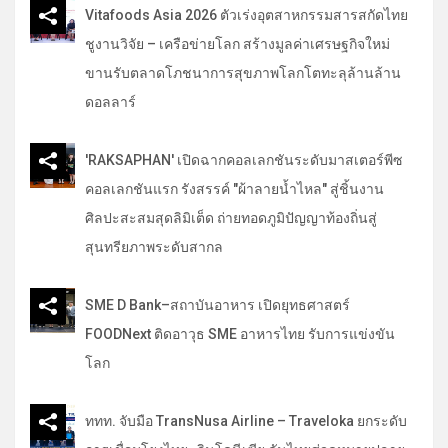
Vitafoods Asia 2026 ตัวเร่งอุตสาหกรรมสารสกัดไทย
ชูงานวิจัย – เครือข่ายโลก สร้างมูลค่าเศรษฐกิจใหม่
ขานรับตลาดโภชนาการสุขภาพโลกโตทะลุล้านล้าน
ดอลลาร์
'RAKSAPHAN' เปิดฉากคอลเลกชันระดับมาสเตอร์พีซ
คอลเลกชันแรก รังสรรค์ "ผ้าลายน้ำไหล" สู่ชิ้นงาน
ศิลปะสะสมสุดลิมิเต็ด ถ่ายทอดภูมิปัญญาท้องถิ่นสู่
สุนทรียภาพระดับสากล
SME D Bank–สถาบันอาหาร เปิดยุทธศาสตร์
FOODNext ติดอาวุธ SME อาหารไทย รับการแข่งขัน
โลก
ททท. จับมือ TransNusa Airline – Traveloka ยกระดับ