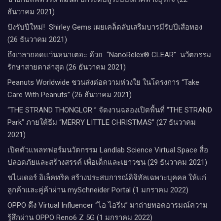
ธันวาคม 2021)
ปังรับปีใหม่​! ​ Shirley Gems เผยเคล็ดลับ​เสริมบารมีรับปีเสือทอง
(26 ธันวาคม 2021)
ถึงเวลาถอดแว่นหนาเตอะ ด้วย “NanoRelex® CLEAR” นวัตกรรม
รักษาสายตาล่าสุด (26 ธันวาคม 2021)
Peanuts Worldwide ชวนส่งต่อความห่วงใย​ ​ในโครงการ “Take
Care With Peanuts” (26 ธันวาคม 2021)
“THE STRAND THONGLOR ” จัดงานฉลองเปิดพื้นที่ “THE STRAND
Park” ภายใต้ธีม “MERRY LITTLE CHRISTMAS” (27 ธันวาคม
2021)
เปิดตัวแพลทฟอร์มนวัตกรรม Landlab Science Virtual Space สื่อ
ปลอดภัยและสร้างสรรค์ เพื่อเด็กและเยาวชน (29 ธันวาคม 2021)
ชไนเดอร์ อิเล็คทริค สร้างประสบการณ์ดิจิทัลเฉพาะบุคคล ให้แก่
ลูกค้าและคู่ค้าผ่าน mySchneider Portal (1 มกราคม 2022)
OPPO ดึง Virtual Influencer “ไอ ไอรีน” มาถ่ายทอดอารมณ์ความ
รู้สึกผ่าน OPPO Reno6 Z 5G (1 มกราคม 2022)