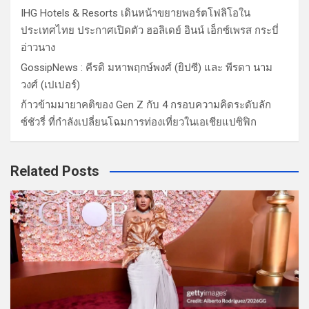
IHG Hotels & Resorts เดินหน้าขยายพอร์ตโฟลิโอใน
ประเทศไทย ประกาศเปิดตัว ฮอลิเดย์ อินน์ เอ็กซ์เพรส กระบี่
อ่าวนาง
GossipNews : คีรติ มหาพฤกษ์พงศ์ (ยิปซี) และ พีรดา นาม
วงศ์ (เปเปอร์)
ก้าวข้ามมายาคติของ Gen Z กับ 4 กรอบความคิดระดับลัก
ซ์ชัวรี่ ที่กำลังเปลี่ยนโฉมการท่องเที่ยวในเอเชียแปซิฟิก
Related Posts