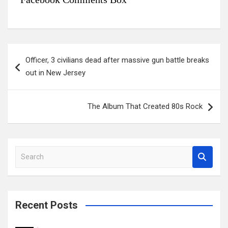
แ
Officer, 3 civilians dead after massive gun battle breaks
น
out in New Jersey
ะ
แ
The Album That Created 80s Rock
น
ว
เ
S
รื่
e
a
อ
r
ง
c
Recent Posts
h