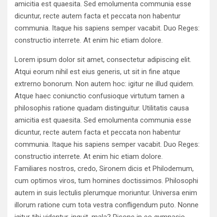
amicitia est quaesita. Sed emolumenta communia esse
dicuntur, recte autem facta et peccata non habentur
communia. Itaque his sapiens semper vacabit. Duo Reges:
constructio interrete. At enim hic etiam dolore.
Lorem ipsum dolor sit amet, consectetur adipiscing elit.
Atqui eorum nihil est eius generis, ut sit in fine atque
extrerno bonorum. Non autem hoc: igitur ne illud quidem.
Atque haec coniunctio confusioque virtutum tamen a
philosophis ratione quadam distinguitur. Utilitatis causa
amicitia est quaesita. Sed emolumenta communia esse
dicuntur, recte autem facta et peccata non habentur
communia. Itaque his sapiens semper vacabit. Duo Reges:
constructio interrete. At enim hic etiam dolore.
Familiares nostros, credo, Sironem dicis et Philodemum,
cum optimos viros, tum homines doctissimos. Philosophi
autem in suis lectulis plerumque moriuntur. Universa enim
illorum ratione cum tota vestra confligendum puto. Nonne
igitur tibi videntur, inquit, mala? Pisone in eo gymnasio,