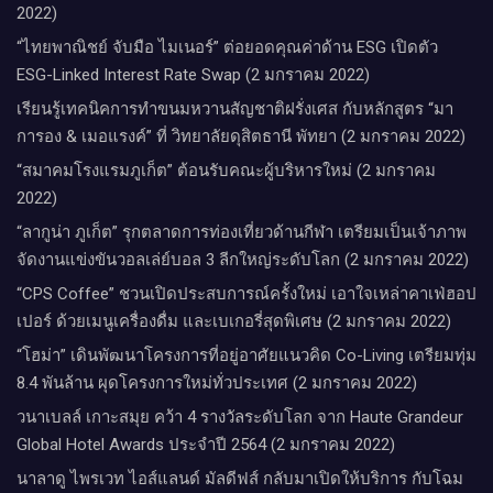
2022)
“ไทยพาณิชย์ จับมือ ไมเนอร์” ต่อยอดคุณค่าด้าน ESG เปิดตัว
ESG-Linked Interest Rate Swap (2 มกราคม 2022)
เรียนรู้เทคนิคการทำขนมหวานสัญชาติฝรั่งเศส กับหลักสูตร “มา
การอง & เมอแรงค์” ที่ วิทยาลัยดุสิตธานี พัทยา (2 มกราคม 2022)
“สมาคมโรงแรมภูเก็ต” ต้อนรับคณะผู้บริหารใหม่ (2 มกราคม
2022)
“ลากูน่า ภูเก็ต” รุกตลาดการท่องเที่ยวด้านกีฬา เตรียมเป็นเจ้าภาพ
จัดงานแข่งขันวอลเล่ย์บอล 3 ลีกใหญ่ระดับโลก (2 มกราคม 2022)
“CPS Coffee” ชวนเปิดประสบการณ์ครั้งใหม่ เอาใจเหล่าคาเฟ่ฮอป
เปอร์ ด้วยเมนูเครื่องดื่ม และเบเกอรี่สุดพิเศษ (2 มกราคม 2022)
“โฮม่า” เดินพัฒนาโครงการที่อยู่อาศัยแนวคิด Co-Living เตรียมทุ่ม
8.4 พันล้าน ผุดโครงการใหม่ทั่วประเทศ (2 มกราคม 2022)
วนาเบลล์ เกาะสมุย คว้า 4 รางวัลระดับโลก จาก Haute Grandeur
Global Hotel Awards ประจำปี 2564 (2 มกราคม 2022)
นาลาดู ไพรเวท ไอส์แลนด์ มัลดีฟส์ กลับมาเปิดให้บริการ กับโฉม