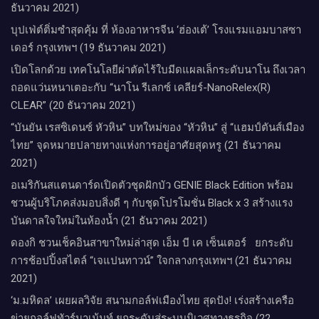
ธันวาคม 2021)
บุปเฟ่ต์ติ่มซำสุดคุ้ม ที่ ห้อง​อาหารจีน​ ‘ฮ่องเต้’ โรงแรม​แอม​บาส​ซา​
เดอร์​ กรุงเทพฯ​ (19 ธันวาคม 2021)
เปิดโลกด้วย เทคโนโลยีผ่าตัดไร้ใบมีดแผลเล็กระดับนาโน ถึงเวลา
ถอดแว่นหนาเตอะกับ “นาโน รีเลกซ์ เคลียร์-NanoRelex(R)
CLEAR” (20 ธันวาคม 2021)
“บันยัน เรสซิเดนซ์ หัวหิน” บทใหม่ของ “หัวหิน” สู่ “แฮมป์ตันส์เมือง
ไทย” จุดหมายปลายทางแห่งการอยู่อาศัยสุดหรู (21 ธันวาคม
2021)
อเมริกันสแตนดาร์ดเปิดตัวชุดฝักบัว GENIE Black Edition พร้อม
ชวนผู้บริโภคส่งมอบสิ่งดี ๆ กับชุดโปรโมชั่น Black x 3 สร้างแรง
บันดาลใจใหม่ในห้องน้ำ (21 ธันวาคม 2021)
ดองกิ ชวนเช็คอินสาขาใหม่ล่าสุด เอ็ม บี เค เซ็นเตอร์ ยกระดับ
การช้อปปิ้งสไตล์ “เจแปนทาวน์” ใจกลางกรุงเทพฯ (21 ธันวาคม
2021)
‘ม.มหิดล’ เผยผลวิจัย สนามกอล์ฟเมืองไทย สุดปัง! เร่งสร้างเครือ
ข่ายกอล์ฟทัวร์นาเม้นท์ ยกระดับสู่ระบบนิเวศทางธุรกิจ (22