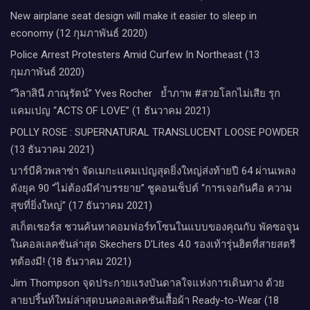
New airplane seat design will make it easier to sleep in
economy (12 กุมภาพันธ์ 2020)
Police Arrest Protesters Amid Curfew In Northeast (13
กุมภาพันธ์ 2020)
“วิลาสินี ภาณุรัตน์” Yves Rocher​ ย้ำภาพ #สวยโลกไม่เสีย รุก
แคมเปญ “ACTS OF LOVE” (1 ธันวาคม 2021)
POLLY ROSE : SUPERNATURAL TRANSLUCENT LOOSE POWDER
(13 ธันวาคม 2021)
บาร์บีคิวพลาซ่า จัดเมกะแคมเปญสุดยิ่งใหญ่ส่งท้ายปี 64 ผ่านเพลง
ดังยุค 90 “ไม่ต้องมีคำบรรยาย” ชูคอนเซ็ปต์ “การเจอกันคือ ความ
สุขที่ยิ่งใหญ่” (17 ธันวาคม 2021)
สเก็ตเชอร์ส ชวนค้นหาคอมฟอร์ทโซนในแบบของคุณกับ พัคซอจุน
ในคอลเลคชันล่าสุด Skechers D’Lites 4.0 รองเท้ารุ่นฮิตที่สายสตรี
ทต้องมี! (18 ธันวาคม 2021)
Jim Thompson จุดประกายแรงบันดาลใจแห่งการเดินทาง ด้วย
ลายปริ้นท์ใหม่ล่าสุดบนคอลเลคชันเสื้อผ้า Ready-to-Wear (18