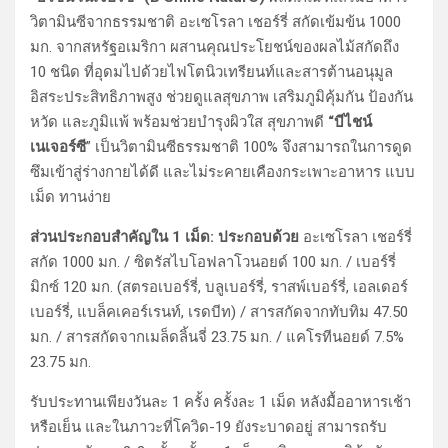
วิตามินซีจากธรรมชาติ อะเซโรลา เชอร์รี่ สกัดเข้มข้น 1000
มก. จากสหรัฐอเมริกา ผสานคุณประโยชน์ของผลไม้สกัดถึง
10 ชนิด ที่อุดมไปด้วยไฟโตนิวเทรียนท์และสารต้านอนุมูล
อิสระประสิทธิภาพสูง ช่วยดูแลสุขภาพ เสริมภูมิคุ้มกัน ป้องกัน
หวัด และภูมิแพ้ พร้อมช่วยบำรุงผิวใส สุขภาพดี
“บีไชน์
เนเจอร์ซี
” เป็นวิตามินซีธรรมชาติ 100% จึงสามารถในการดูด
ซึมเข้าสู่ร่างกายได้ดี และไม่ระคายเคืองกระเพาะอาหาร แบบ
เม็ด ทานง่าย
ส่วนประกอบสำคัญใน 1 เม็ด: ประกอบด้วย
อะเซโรลา เชอร์รี่
สกัด 1000 มก. / ซิตรัสไบโอฟลาโวนอยด์ 100 มก. / เบอร์รี่
มิกซ์ 120 มก. (สตรอเบอร์รี่, บลูเบอร์รี่, ราสพ์เบอร์รี่, เอลเดอร์
เบอร์รี่, แบล็คเคอร์เรนท์, เรดบีท) / สารสกัดจากทับทิม 47.50
มก. / สารสกัดจากเมล็ดลิ้นจี่ 23.75 มก. / แคโรทีนอยด์ 7.5%
23.75 มก.
รับประทานเพียงวันละ 1 ครั้ง ครั้งละ 1 เม็ด หลังมื้ออาหารเช้า
หรือเย็น และในภาวะที่โควิด-19 ยังระบาดอยู่ สามารถรับ