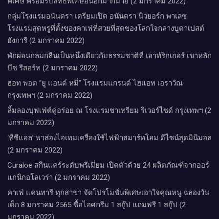
พิเศษ พร้อมรับสิทธิพิเศษอื่นอีกมากมาย (2 มกราคม 2022)
กลุ่มโรงแรมอนันตรา เตรียมเปิด อนันตรา นิวยอร์ก พาเลซ
โรงแรมสุดหรูที่ตั้งของคาเฟ่ที่สวยที่สุดของโลกใจกลางบูดาเปสต์
ฮังการี (2 มกราคม 2022)
พักผ่อนกลมกลืนเป็นหนึ่งเดียวกับธรรมชาติที่ เอาท์ริกเกอร์ เขาหลัก
บีช รีสอร์ท (2 มกราคม 2022)
ฮอท พอต “ยู แอนด์ หมี่” โรงแรมแกรนด์ ไฮแอท เอราวัณ
กรุงเทพฯ (2 มกราคม 2022)
ลิ้มลองบุฟเฟ่ต์คู่อร่อย ณ โรงแรมชาเทรียม ริเวอร์ไซด์ กรุงเทพฯ (2
มกราคม 2022)
‘ทีซีแอล’ พาส่องไอเทมเครื่องใช้ไฟฟ้าสมาร์ทโฮม ดีไซน์สุดมินิมอล
(2 มกราคม 2022)
Curaloe สกินแคร์ระดับพรีเมี่ยม เปิดตัวด้วย 24 ผลิตภัณฑ์จากออร์
แกนิกอโลเวร่า (2 มกราคม 2022)
คาเฟ่ แคนทารี ทุกสาขา จัดโปรโมชั่นพิเศษเอาใจคุณหนู ฉลองวัน
เด็ก 8 มกราคม 2565 ซื้อไอศกรีม 1 สกู๊ป แถมฟรี 1 สกู๊ป (2
มกราคม 2022)