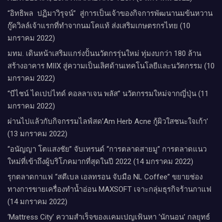
“อิทธิพล ปฏิมาวิรุจน์” สู่การเป็นเจ้าของกิจการพัฒนานมข้นหวาน
กู๊ดวิลล์​เจ้าแรกที่ทำจากนมโคแท้ ส่งเสริมเกษตรกรไทย (10
มกราคม 2022)
มทม. เดินหน้าเสริมแกร่งปั้นนวัตกรรุ่นใหม่ ทุ่มงบกว่า 180 ล้าน
สร้างอาคาร MIIX สู่ความเป็นเลิศด้านเทคโนโลยีและนวัตกรรม (10
มกราคม 2022)
“บีไชน์ ไดเปปไทด์ คอลลาเจน พลัส” นวัตกรรมใหม่จากญี่ปุ่น (11
มกราคม 2022)
ผ่านไปแล้วกับกิจกรรมไลฟ์สด’Am Herb Acne กู้ผิวใสชนะใจเก้า’
(13 มกราคม 2022)
“อนัญญา โตแสงชัย” จับเทรนด์ “การตลาดสายมู” การตลาดแนว
ใหม่ที่เข้าถึงผู้บริโภคมากที่สุดในปี 2022 (14 มกราคม 2022)
รุกตลาดกาแฟ “สตีเบล เอลทรอน จับมือ NL Coffee” ขยายช่อง
ทางการขายเครื่องทำน้ำอ่อน MAXSOFT เจาะกลุ่มธุรกิจร้านกาแฟ
(14 มกราคม 2022)
‘Mattress City’ ความสำเร็จของเเคมเปญเฟ้นหา ‘นักนอน’ กลยุทธ์