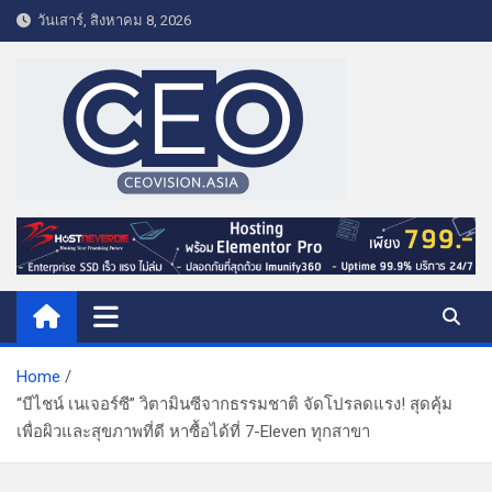
S
วันเสาร์, สิงหาคม 8, 2026
k
i
p
t
o
c
o
CEO VISION.ASIA
Business & Lifestyle
n
t
e
n
t
Home
“บีไชน์ เนเจอร์ซี” วิตามินซีจากธรรมชาติ จัดโปรลดแรง! สุดคุ้ม
เพื่อผิวและสุขภาพที่ดี หาซื้อได้ที่ 7-Eleven ทุกสาขา