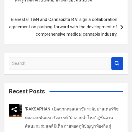
ะ
แ
Bienestar T&N and Cannabizta B.V. sign a collaboration
น
agreement on pushing forward with the development of
ว
comprehensive medical cannabis industry.
เ
รื่
S
อ
e
ง
a
r
c
Recent Posts
h
'RAKSAPHAN' เปิดฉากคอลเลกชันระดับมาสเตอร์พีซ
คอลเลกชันแรก รังสรรค์ "ผ้าลายน้ำไหล" สู่ชิ้นงาน
ศิลปะสะสมสุดลิมิเต็ด ถ่ายทอดภูมิปัญญาท้องถิ่นสู่