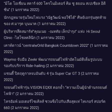
“มิโด โอเชี่ยน สตาร์ 600 โครโนมิเตอร์ คิม ซู ฮยอน สเปเชียล อิดิ
ชั่น” (1 มกราคม 2022)
นักกฎหมายรุ่นใหม่ไฟแรง “ณัฐวัฒน์ พอใช้ได้” ศิษย์เอกรุ่นสุดท้าย
ของ ศ.มารุต บุนนาค (1 มกราคม 2022)
ผู้บริหารสึดสมาร์ท่”คุณเนย -ณหทัย เล็กบำรุง” แห่ง Hi Seoul
Clinic -ไฮโซลคลินิก (1 มกราคม 2022)
เคาท์ดาวน์​ “centralwOrld Bangkok Countdown 2022” (1 มกราคม
2022)
Waymo จับมือ Zeekr พัฒนารถยนต์ไฟฟ้าอัตโนมัติเต็มรูปแบบ
รองรับบริการ Ride-hailing (2 มกราคม 2022)
แซนดี้ ปิดฤดูกาลจบอันดับ 4 รุ่น Super Car GT 3 (2 มกราคม
2022)
รถยนต์ไฟฟ้ารุ่น VISION EQXX ตอกย้ำ “ความเป็นผู้นำด้านรถยนต์
ไฟฟ้า” (2 มกราคม 2022)
ไทรอัมพ์ มอเตอร์ไซเคิลส์ ชวนซิ่งไปกับเสือสุดเท่ ไทเกอร์ สปอร์ต
660 (2 มกราคม 2022)