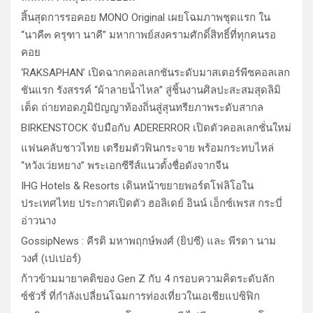
สิ้นสุดการรอคอย MONO Original เผยโฉมภาพชุดแรก ใน
“นาคี๓ ครุฑา นาคี” มหากาพย์สงครามศักดิ์สิทธิ์ที่ทุกคนรอ
คอย
‘RAKSAPHAN’ เปิดฉากคอลเลกชันระดับมาสเตอร์พีซคอลเลก
ชันแรก รังสรรค์ “ผ้าลายน้ำไหล” สู่ชิ้นงานศิลปะสะสมสุดลิมิ
เต็ด ถ่ายทอดภูมิปัญญาท้องถิ่นสู่สุนทรียภาพระดับสากล
BIRKENSTOCK จับมือกับ ADERERROR เปิดตัวคอลเลกชั่นใหม่
แฟนคลับชาวไทย เตรียมตัวฟินกระจาย พร้อมกระทบไหล่
“หวังเว่ยหยาง” พระเอกซีรีส์แนวตั้งชื่อดังจากจีน
IHG Hotels & Resorts เดินหน้าขยายพอร์ตโฟลิโอใน
ประเทศไทย ประกาศเปิดตัว ฮอลิเดย์ อินน์ เอ็กซ์เพรส กระบี่
อ่าวนาง
GossipNews : คีรติ มหาพฤกษ์พงศ์ (ยิปซี) และ พีรดา นาม
วงศ์ (เปเปอร์)
ก้าวข้ามมายาคติของ Gen Z กับ 4 กรอบความคิดระดับลัก
ซ์ชัวรี่ ที่กำลังเปลี่ยนโฉมการท่องเที่ยวในเอเชียแปซิฟิก