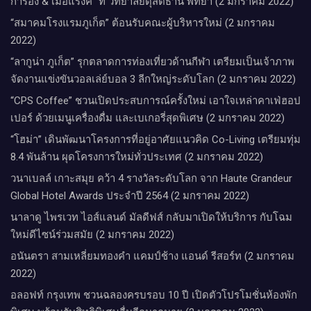
การอง & เมอแรงค์” ที่ วิทยาลัยดุสิตธานี พัทยา (2 มกราคม 2022)
“สมาคมโรงแรมภูเก็ต” ต้อนรับคณะผู้บริหารใหม่ (2 มกราคม
2022)
“ลากูน่า ภูเก็ต” รุกตลาดการท่องเที่ยวด้านกีฬา เตรียมเป็นเจ้าภาพ
จัดงานแข่งขันวอลเล่ย์บอล 3 ลีกใหญ่ระดับโลก (2 มกราคม 2022)
“CPS Coffee” ชวนเปิดประสบการณ์ครั้งใหม่ เอาใจเหล่าคาเฟ่ฮอป
เปอร์ ด้วยเมนูเครื่องดื่ม และเบเกอรี่สุดพิเศษ (2 มกราคม 2022)
“โฮม่า” เดินพัฒนาโครงการที่อยู่อาศัยแนวคิด Co-Living เตรียมทุ่ม
8.4 พันล้าน ผุดโครงการใหม่ทั่วประเทศ (2 มกราคม 2022)
วนาเบลล์ เกาะสมุย คว้า 4 รางวัลระดับโลก จาก Haute Grandeur
Global Hotel Awards ประจำปี 2564 (2 มกราคม 2022)
นาลาดู ไพรเวท ไอส์แลนด์ มัลดีฟส์ กลับมาเปิดให้บริการ กับโฉม
ใหม่ดีไซน์ร่วมสมัย (2 มกราคม 2022)
อนันตรา สามเหลี่ยมทองคำ แคมป์ช้าง แอนด์ รีสอร์ท (2 มกราคม
2022)
อลอฟท์ กรุงเทพ ชวนฉลองครบรอบ 10 ปี เปิดตัวโปรโมชั่นห้องพัก