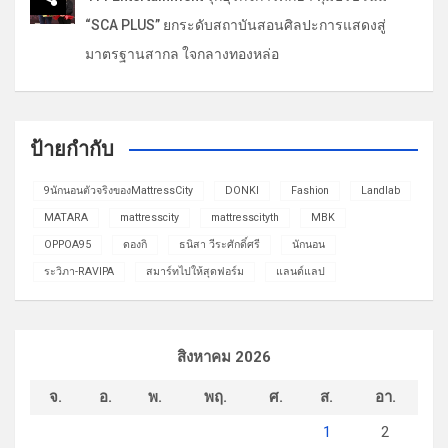
“SCA PLUS” ยกระดับสถาบันสอนศิลปะการแสดงสู่
มาตรฐานสากล ใจกลางทองหล่อ
ป้ายกำกับ
9นักนอนตัวจริงของMattressCity
DONKI
Fashion
Landlab
MATARA
mattresscity
mattresscityth
MBK
OPPOA95
ดองกิ
ธนิสา วีระศักดิ์ศรี
นักนอน
ระวิภา-RAVIPA
สมาร์ทไปให้สุดฟอร์ม
แลนด์แลป
สิงหาคม 2026
จ.
อ.
พ.
พฤ.
ศ.
ส.
อา.
1
2