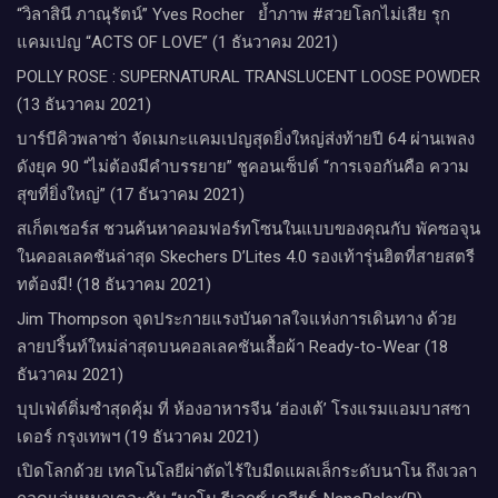
“วิลาสินี ภาณุรัตน์” Yves Rocher​ ย้ำภาพ #สวยโลกไม่เสีย รุก
แคมเปญ “ACTS OF LOVE” (1 ธันวาคม 2021)
POLLY ROSE : SUPERNATURAL TRANSLUCENT LOOSE POWDER
(13 ธันวาคม 2021)
บาร์บีคิวพลาซ่า จัดเมกะแคมเปญสุดยิ่งใหญ่ส่งท้ายปี 64 ผ่านเพลง
ดังยุค 90 “ไม่ต้องมีคำบรรยาย” ชูคอนเซ็ปต์ “การเจอกันคือ ความ
สุขที่ยิ่งใหญ่” (17 ธันวาคม 2021)
สเก็ตเชอร์ส ชวนค้นหาคอมฟอร์ทโซนในแบบของคุณกับ พัคซอจุน
ในคอลเลคชันล่าสุด Skechers D’Lites 4.0 รองเท้ารุ่นฮิตที่สายสตรี
ทต้องมี! (18 ธันวาคม 2021)
Jim Thompson จุดประกายแรงบันดาลใจแห่งการเดินทาง ด้วย
ลายปริ้นท์ใหม่ล่าสุดบนคอลเลคชันเสื้อผ้า Ready-to-Wear (18
ธันวาคม 2021)
บุปเฟ่ต์ติ่มซำสุดคุ้ม ที่ ห้อง​อาหารจีน​ ‘ฮ่องเต้’ โรงแรม​แอม​บาส​ซา​
เดอร์​ กรุงเทพฯ​ (19 ธันวาคม 2021)
เปิดโลกด้วย เทคโนโลยีผ่าตัดไร้ใบมีดแผลเล็กระดับนาโน ถึงเวลา