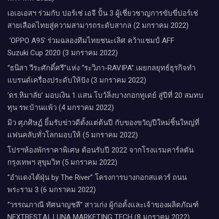
เอเอเอสฯ ร่วมกับ ปอร์เช่ เอจี ปั้น 3 ผู้เชี่ยวชาญการขับขี่ปอร์เช่
สายเลือดไทยสู่ความสามารถระดับสากล (2 มกราคม 2022)
‘OPPO A95’ ร่วมฉลองทีมไทยชนะเลิศ คว้าแชมป์ AFF
Suzuki Cup 2020 (3 มกราคม 2022)
“ธนิสา วีระศักดิ์ศรี”แห่ง “ระวิภา-RAVIPA” เผยกลยุทธ์ธุรกิจทำ
แบรนด์เครื่องประดับให้ปัง (3 มกราคม 2022)
‘ดร.หิมาลัย’ มอบเงิน 1 แสน โบว์ลิ่งบางกอกทูเดย์ สู่ปีที่ 20 สมทบ
ทุน รพ.บ้านแพ้ว (4 มกราคม 2022)
มิว ศุภศิษฏ์ ยิ้มรับข่าวดีตั้งแต่ต้นปี กับของขวัญปีใหม่ชิ้นใหญ่ที่
แฟนคลับทั่วโลกมอบให้ (5 มกราคม 2022)
โปรฯห้องพักราคาพิเศษ ต้อนรับปี 2022 จากโรงแรมคาร์ลตัน
กรุงเทพฯ สุขุมวิท (5 มกราคม 2022)
“อำแดงไต้ฝุ่น by The River” โครงการบางกอกสแควร์ ถนน
พระราม 3 (6 มกราคม 2022)
“วรรณภาณี ทัศนาญชลี” สาวเก่ง ผู้ก่อตั้งและเจ้าของผลิตภัณฑ์
NEXTBEST.AI, LUNA MARKETING TECH (8 มกราคม 2022)