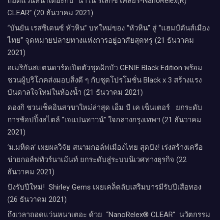
ถอดแว่นหนาเตอะกับ “นาโน รีเลกซ์ เคลียร์-NanoRelex(R)
CLEAR” (20 ธันวาคม 2021)
“บันยัน เรสซิเดนซ์ หัวหิน” บทใหม่ของ “หัวหิน” สู่ “แฮมป์ตันส์เมือง
ไทย” จุดหมายปลายทางแห่งการอยู่อาศัยสุดหรู (21 ธันวาคม
2021)
อเมริกันสแตนดาร์ดเปิดตัวชุดฝักบัว GENIE Black Edition พร้อม
ชวนผู้บริโภคส่งมอบสิ่งดี ๆ กับชุดโปรโมชั่น Black x 3 สร้างแรง
บันดาลใจใหม่ในห้องน้ำ (21 ธันวาคม 2021)
ดองกิ ชวนเช็คอินสาขาใหม่ล่าสุด เอ็ม บี เค เซ็นเตอร์ ยกระดับ
การช้อปปิ้งสไตล์ “เจแปนทาวน์” ใจกลางกรุงเทพฯ (21 ธันวาคม
2021)
‘ม.มหิดล’ เผยผลวิจัย สนามกอล์ฟเมืองไทย สุดปัง! เร่งสร้างเครือ
ข่ายกอล์ฟทัวร์นาเม้นท์ ยกระดับสู่ระบบนิเวศทางธุรกิจ (22
ธันวาคม 2021)
ปังรับปีใหม่​! ​ Shirley Gems เผยเคล็ดลับ​เสริมบารมีรับปีเสือทอง
(26 ธันวาคม 2021)
ถึงเวลาถอดแว่นหนาเตอะ ด้วย “NanoRelex® CLEAR” นวัตกรรม