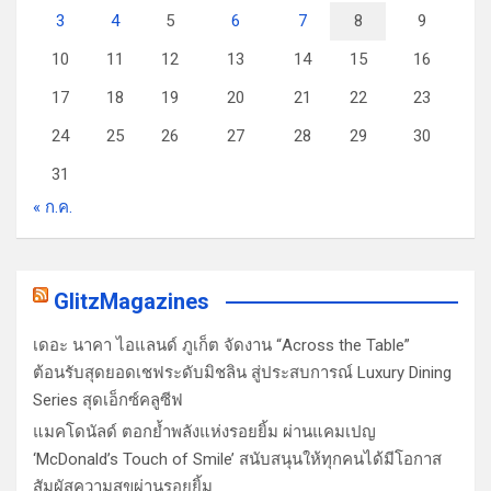
3
4
5
6
7
8
9
10
11
12
13
14
15
16
17
18
19
20
21
22
23
24
25
26
27
28
29
30
31
« ก.ค.
GlitzMagazines
เดอะ นาคา ไอแลนด์ ภูเก็ต จัดงาน “Across the Table”
ต้อนรับสุดยอดเชฟระดับมิชลิน สู่ประสบการณ์ Luxury Dining
Series สุดเอ็กซ์คลูซีฟ
แมคโดนัลด์ ตอกย้ำพลังแห่งรอยยิ้ม ผ่านแคมเปญ
‘McDonald’s Touch of Smile’ สนับสนุนให้ทุกคนได้มีโอกาส
สัมผัสความสุขผ่านรอยยิ้ม