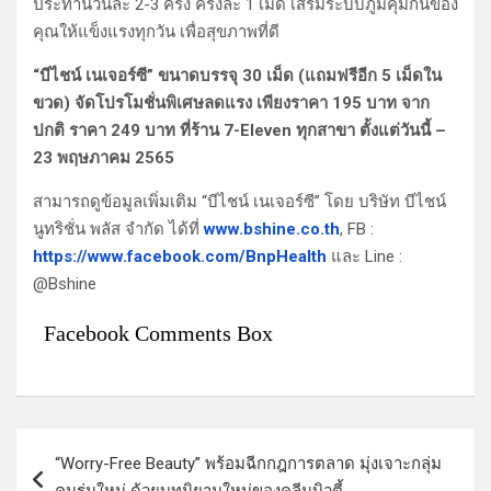
ประทานวันละ 2-3 ครั้ง ครั้งละ 1 เม็ด เสริมระบบภูมิคุ้มกันของ
คุณให้แข็งแรงทุกวัน เพื่อสุขภาพที่ดี
“บีไชน์ เนเจอร์ซี” ขนาดบรรจุ 30 เม็ด (แถมฟรีอีก 5 เม็ดใน
ขวด) จัดโปรโมชั่นพิเศษลดแรง เพียงราคา 195 บาท จาก
ปกติ ราคา 249 บาท ที่ร้าน 7-Eleven ทุกสาขา ตั้งแต่วันนี้ –
23 พฤษภาคม 2565
สามารถดูข้อมูลเพิ่มเติม “บีไชน์ เนเจอร์ซี” โดย บริษัท บีไชน์
นูทริชั่น พลัส จำกัด ได้ที่
www.bshine.co.th
, FB :
https://www.facebook.com/BnpHealth
และ Line :
@Bshine
Facebook Comments Box
แ
“Worry-Free Beauty” พร้อมฉีกกฎการตลาด มุ่งเจาะกลุ่ม
น
คนรุ่นใหม่ ด้วยบทนิยามใหม่ของคลีนบิวตี้