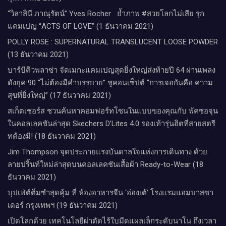
“วิลาสินี ภาณุรัตน์” Yves Rocher​ ย้ำภาพ #สวยโลกไม่เสีย รุก
แคมเปญ “ACTS OF LOVE” (1 ธันวาคม 2021)
POLLY ROSE : SUPERNATURAL TRANSLUCENT LOOSE POWDER
(13 ธันวาคม 2021)
บาร์บีคิวพลาซ่า จัดเมกะแคมเปญสุดยิ่งใหญ่ส่งท้ายปี 64 ผ่านเพลง
ดังยุค 90 “ไม่ต้องมีคำบรรยาย” ชูคอนเซ็ปต์ “การเจอกันคือ ความ
สุขที่ยิ่งใหญ่” (17 ธันวาคม 2021)
สเก็ตเชอร์ส ชวนค้นหาคอมฟอร์ทโซนในแบบของคุณกับ พัคซอจุน
ในคอลเลคชันล่าสุด Skechers D’Lites 4.0 รองเท้ารุ่นฮิตที่สายสตรี
ทต้องมี! (18 ธันวาคม 2021)
Jim Thompson จุดประกายแรงบันดาลใจแห่งการเดินทาง ด้วย
ลายปริ้นท์ใหม่ล่าสุดบนคอลเลคชันเสื้อผ้า Ready-to-Wear (18
ธันวาคม 2021)
บุปเฟ่ต์ติ่มซำสุดคุ้ม ที่ ห้อง​อาหารจีน​ ‘ฮ่องเต้’ โรงแรม​แอม​บาส​ซา​
เดอร์​ กรุงเทพฯ​ (19 ธันวาคม 2021)
เปิดโลกด้วย เทคโนโลยีผ่าตัดไร้ใบมีดแผลเล็กระดับนาโน ถึงเวลา