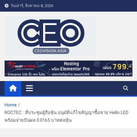
S
วันเสาร์, สิงหาคม 8, 2026
k
i
p
t
o
c
o
CEO VISION.ASIA
Business & Lifestyle
n
t
e
n
t
Home
ROCTEC : ที่ประชุมผู้ถือหุ้น อนุมัติแก้ไขสัญญาซื้อขาย Hello LED
พร้อมจ่ายปันผล 0.0165 บาทต่อหุ้น