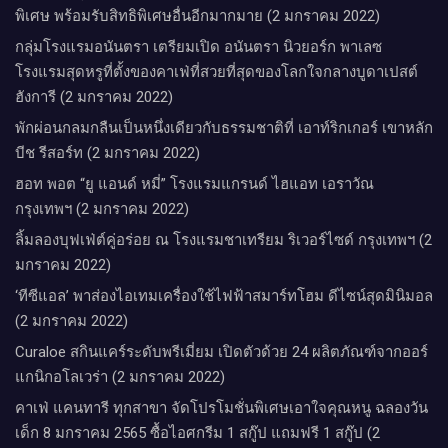
พิเศษ พร้อมรับสิทธิพิเศษอื่นอีกมากมาย (2 มกราคม 2022)
กลุ่มโรงแรมอนันตรา เตรียมเปิด อนันตรา นิวยอร์ก พาเลซ
โรงแรมสุดหรูที่ตั้งของคาเฟ่ที่สวยที่สุดของโลกใจกลางบูดาเปสต์
ฮังการี (2 มกราคม 2022)
พักผ่อนกลมกลืนเป็นหนึ่งเดียวกับธรรมชาติที่ เอาท์ริกเกอร์ เขาหลัก
บีช รีสอร์ท (2 มกราคม 2022)
ฮอท พอต “ยู แอนด์ หมี่” โรงแรมแกรนด์ ไฮแอท เอราวัณ
กรุงเทพฯ (2 มกราคม 2022)
ลิ้มลองบุฟเฟ่ต์คู่อร่อย ณ โรงแรมชาเทรียม ริเวอร์ไซด์ กรุงเทพฯ (2
มกราคม 2022)
‘ทีซีแอล’ พาส่องไอเทมเครื่องใช้ไฟฟ้าสมาร์ทโฮม ดีไซน์สุดมินิมอล
(2 มกราคม 2022)
Curaloe สกินแคร์ระดับพรีเมี่ยม เปิดตัวด้วย 24 ผลิตภัณฑ์จากออร์
แกนิกอโลเวร่า (2 มกราคม 2022)
คาเฟ่ แคนทารี ทุกสาขา จัดโปรโมชั่นพิเศษเอาใจคุณหนู ฉลองวัน
เด็ก 8 มกราคม 2565 ซื้อไอศกรีม 1 สกู๊ป แถมฟรี 1 สกู๊ป (2