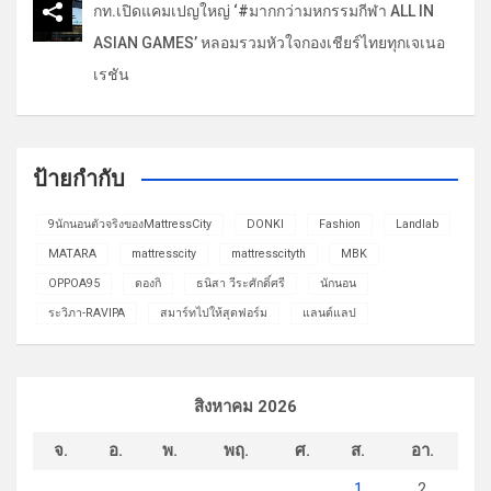
กท.เปิดแคมเปญใหญ่ ‘#มากกว่ามหกรรมกีฬา ALL IN
ASIAN GAMES’ หลอมรวมหัวใจกองเชียร์ไทยทุกเจเนอ
เรชัน
ป้ายกำกับ
9นักนอนตัวจริงของMattressCity
DONKI
Fashion
Landlab
MATARA
mattresscity
mattresscityth
MBK
OPPOA95
ดองกิ
ธนิสา วีระศักดิ์ศรี
นักนอน
ระวิภา-RAVIPA
สมาร์ทไปให้สุดฟอร์ม
แลนด์แลป
สิงหาคม 2026
จ.
อ.
พ.
พฤ.
ศ.
ส.
อา.
1
2