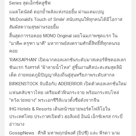
Series สุดเอ็กซ์คลูซีฟ
แมคโดนัลด์ ตอกย้ำพลังแห่งรอยยิ้ม ผ่านแคมเปญ
‘McDonald’s Touch of Smile’ สนับสนุนให้ทุกคนได้มีโอกาส
สัมผัสความสุขผ่านรอยยิ้ม
สิ้นสุดการรอคอย MONO Original เผยโฉมภาพชุดแรก ใน
“นาคี๓ ครุฑา นาคี” มหากาพย์สงครามศักดิ์สิทธิ์ที่ทุกคนรอ
คอย
‘RAKSAPHAN’ เปิดฉากคอลเลกชันระดับมาสเตอร์พีซคอลเลก
ชันแรก รังสรรค์ “ผ้าลายน้ำไหล” สู่ชิ้นงานศิลปะสะสมสุดลิมิ
เต็ด ถ่ายทอดภูมิปัญญาท้องถิ่นสู่สุนทรียภาพระดับสากล
BIRKENSTOCK จับมือกับ ADERERROR เปิดตัวคอลเลกชั่นใหม่
แฟนคลับชาวไทย เตรียมตัวฟินกระจาย พร้อมกระทบไหล่
“หวังเว่ยหยาง” พระเอกซีรีส์แนวตั้งชื่อดังจากจีน
IHG Hotels & Resorts เดินหน้าขยายพอร์ตโฟลิโอใน
ประเทศไทย ประกาศเปิดตัว ฮอลิเดย์ อินน์ เอ็กซ์เพรส กระบี่
อ่าวนาง
GossipNews : คีรติ มหาพฤกษ์พงศ์ (ยิปซี) และ พีรดา นาม