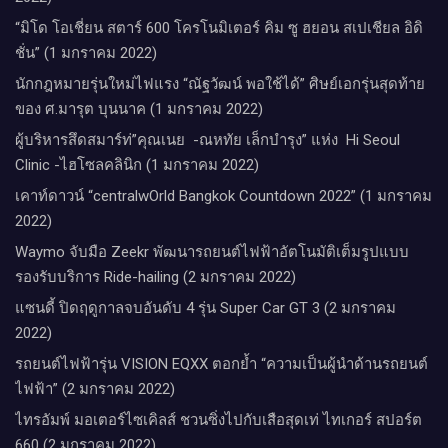
“มิโด โอเชี่ยน สตาร์ 600 โครโนมิเตอร์ คิม ซู ฮยอน สเปเชียล อิดิ
ชั่น” (1 มกราคม 2022)
นักกฎหมายรุ่นใหม่ไฟแรง “ณัฐวัฒน์ พอใช้ได้” ศิษย์เอกรุ่นสุดท้าย
ของ ศ.มารุต บุนนาค (1 มกราคม 2022)
ผู้บริหารสึดสมาร์ท่”คุณเนย -ณหทัย เล็กบำรุง” แห่ง Hi Seoul
Clinic -ไฮโซลคลินิก (1 มกราคม 2022)
เคาท์ดาวน์​ “centralwOrld Bangkok Countdown 2022” (1 มกราคม
2022)
Waymo จับมือ Zeekr พัฒนารถยนต์ไฟฟ้าอัตโนมัติเต็มรูปแบบ
รองรับบริการ Ride-hailing (2 มกราคม 2022)
แซนดี้ ปิดฤดูกาลจบอันดับ 4 รุ่น Super Car GT 3 (2 มกราคม
2022)
รถยนต์ไฟฟ้ารุ่น VISION EQXX ตอกย้ำ “ความเป็นผู้นำด้านรถยนต์
ไฟฟ้า” (2 มกราคม 2022)
ไทรอัมพ์ มอเตอร์ไซเคิลส์ ชวนซิ่งไปกับเสือสุดเท่ ไทเกอร์ สปอร์ต
660 (2 มกราคม 2022)