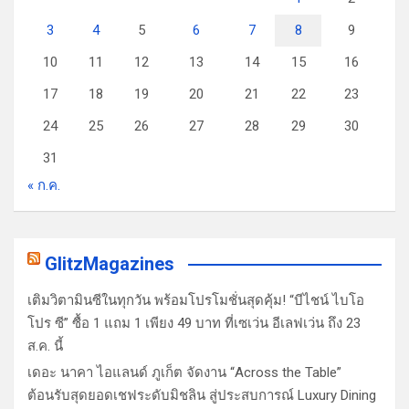
3
4
5
6
7
8
9
10
11
12
13
14
15
16
17
18
19
20
21
22
23
24
25
26
27
28
29
30
31
« ก.ค.
GlitzMagazines
เติมวิตามินซีในทุกวัน พร้อมโปรโมชั่นสุดคุ้ม! “บีไชน์ ไบโอ
โปร ซี” ซื้อ 1 แถม 1 เพียง 49 บาท ที่เซเว่น อีเลฟเว่น ถึง 23
ส.ค. นี้
เดอะ นาคา ไอแลนด์ ภูเก็ต จัดงาน “Across the Table”
ต้อนรับสุดยอดเชฟระดับมิชลิน สู่ประสบการณ์ Luxury Dining