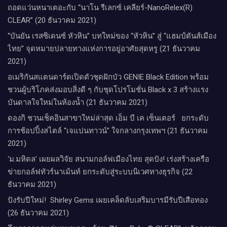
ถอดแว่นหนาเตอะกับ “นาโน รีเลกซ์ เคลียร์-NanoRelex(R)
CLEAR” (20 ธันวาคม 2021)
“บันยัน เรสซิเดนซ์ หัวหิน” บทใหม่ของ “หัวหิน” สู่ “แฮมป์ตันส์เมือง
ไทย” จุดหมายปลายทางแห่งการอยู่อาศัยสุดหรู (21 ธันวาคม
2021)
อเมริกันสแตนดาร์ดเปิดตัวชุดฝักบัว GENIE Black Edition พร้อม
ชวนผู้บริโภคส่งมอบสิ่งดี ๆ กับชุดโปรโมชั่น Black x 3 สร้างแรง
บันดาลใจใหม่ในห้องน้ำ (21 ธันวาคม 2021)
ดองกิ ชวนเช็คอินสาขาใหม่ล่าสุด เอ็ม บี เค เซ็นเตอร์ ยกระดับ
การช้อปปิ้งสไตล์ “เจแปนทาวน์” ใจกลางกรุงเทพฯ (21 ธันวาคม
2021)
‘ม.มหิดล’ เผยผลวิจัย สนามกอล์ฟเมืองไทย สุดปัง! เร่งสร้างเครือ
ข่ายกอล์ฟทัวร์นาเม้นท์ ยกระดับสู่ระบบนิเวศทางธุรกิจ (22
ธันวาคม 2021)
ปังรับปีใหม่​! ​ Shirley Gems เผยเคล็ดลับ​เสริมบารมีรับปีเสือทอง
(26 ธันวาคม 2021)