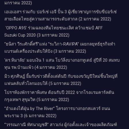
มกราคม 2022)
เอเอเอสฯ ร่วมกับ ปอร์เช่ เอจี ปั้น 3 ผู้เชี่ยวชาญการขับขี่ปอร์เช่
สายเลือดไทยสู่ความสามารถระดับสากล (2 มกราคม 2022)
‘OPPO A95’ ร่วมฉลองทีมไทยชนะเลิศ คว้าแชมป์ AFF
Suzuki Cup 2020 (3 มกราคม 2022)
“ธนิสา วีระศักดิ์ศรี”แห่ง “ระวิภา-RAVIPA” เผยกลยุทธ์ธุรกิจทำ
แบรนด์เครื่องประดับให้ปัง (3 มกราคม 2022)
‘ดร.หิมาลัย’ มอบเงิน 1 แสน โบว์ลิ่งบางกอกทูเดย์ สู่ปีที่ 20 สมทบ
ทุน รพ.บ้านแพ้ว (4 มกราคม 2022)
มิว ศุภศิษฏ์ ยิ้มรับข่าวดีตั้งแต่ต้นปี กับของขวัญปีใหม่ชิ้นใหญ่ที่
แฟนคลับทั่วโลกมอบให้ (5 มกราคม 2022)
โปรฯห้องพักราคาพิเศษ ต้อนรับปี 2022 จากโรงแรมคาร์ลตัน
กรุงเทพฯ สุขุมวิท (5 มกราคม 2022)
“อำแดงไต้ฝุ่น by The River” โครงการบางกอกสแควร์ ถนน
พระราม 3 (6 มกราคม 2022)
“วรรณภาณี ทัศนาญชลี” สาวเก่ง ผู้ก่อตั้งและเจ้าของผลิตภัณฑ์