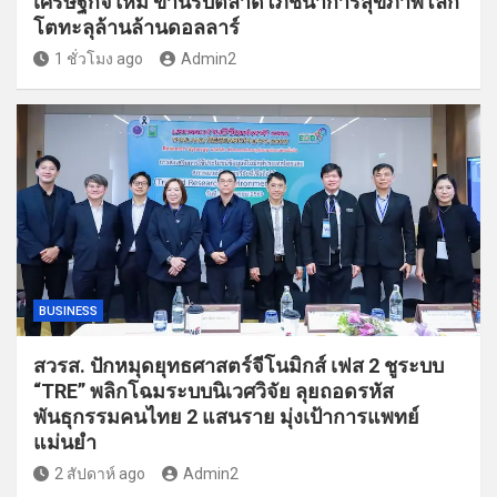
เศรษฐกิจใหม่ ขานรับตลาดโภชนาการสุขภาพโลก
โตทะลุล้านล้านดอลลาร์
1 ชั่วโมง ago
Admin2
BUSINESS
สวรส. ปักหมุดยุทธศาสตร์จีโนมิกส์ เฟส 2 ชูระบบ
“TRE” พลิกโฉมระบบนิเวศวิจัย ลุยถอดรหัส
พันธุกรรมคนไทย 2 แสนราย มุ่งเป้าการแพทย์
แม่นยำ
2 สัปดาห์ ago
Admin2