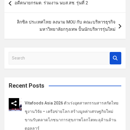
อดีตนายกรมต. ร่วมงาน นบส.สช. รุ่นที่ 2
น
ะ
ลิกซิล ประเทศไทย ลงนาม MOU กับ คณะบริหารธุรกิจ
แ
มหาวิทยาลัยกรุงเทพ ปั้นนักบริหารรุ่นใหม่
น
ว
เ
S
รื่
e
a
อ
r
ง
c
Recent Posts
h
Vitafoods Asia 2026 ตัวเร่งอุตสาหกรรมสารสกัดไทย
ชูงานวิจัย – เครือข่ายโลก สร้างมูลค่าเศรษฐกิจใหม่
ขานรับตลาดโภชนาการสุขภาพโลกโตทะลุล้านล้าน
ดอลลาร์