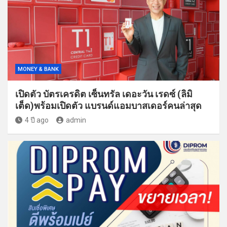
MONEY & BANK
เปิดตัว บัตรเครดิต เซ็นทรัล เดอะวัน เรดซ์ (ลิมิ
เต็ด)พร้อมเปิดตัว แบรนด์แอมบาสเดอร์คนล่าสุด
4 ปี ago
admin