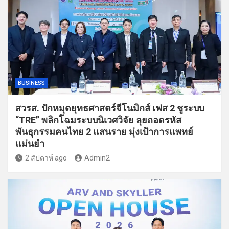
BUSINESS
สวรส. ปักหมุดยุทธศาสตร์จีโนมิกส์ เฟส 2 ชูระบบ
“TRE” พลิกโฉมระบบนิเวศวิจัย ลุยถอดรหัส
พันธุกรรมคนไทย 2 แสนราย มุ่งเป้าการแพทย์
แม่นยำ
2 สัปดาห์ ago
Admin2