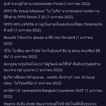
ลูกค้าและคู่ค้าผ่าน mySchneider Portal (1 มกราคม 2022)
OPPO ดึง Virtual Influencer “ไอ ไอรีน” มาถ่ายทอดอารมณ์ความ
รู้สึกผ่าน OPPO Reno6 Z 5G (1 มกราคม 2022)
OPPO A95 แชร์ทริค ฮาวทูเป็นสายเอ็นเตอร์เทนให้สมาร์ทสุดฟอร์ม
ข้ามปี! (1 มกราคม 2022)
Amazfit T-Rex Pro สุดยอด นาฬิกาสมาร์ทวอทช์ (1 มกราคม
2022)
“มิโด โอเชี่ยน สตาร์ 600 โครโนมิเตอร์ คิม ซู ฮยอน สเปเชียล อิดิ
ชั่น” (1 มกราคม 2022)
นักกฎหมายรุ่นใหม่ไฟแรง “ณัฐวัฒน์ พอใช้ได้” ศิษย์เอกรุ่นสุดท้าย
ของ ศ.มารุต บุนนาค (1 มกราคม 2022)
ผู้บริหารสึดสมาร์ท่”คุณเนย -ณหทัย เล็กบำรุง” แห่ง Hi Seoul
Clinic -ไฮโซลคลินิก (1 มกราคม 2022)
เคาท์ดาวน์​ “centralwOrld Bangkok Countdown 2022” (1 มกราคม
2022)
Waymo จับมือ Zeekr พัฒนารถยนต์ไฟฟ้าอัตโนมัติเต็มรูปแบบ