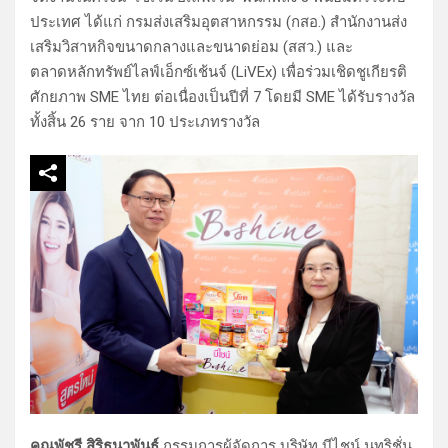
ประเทศ ได้แก่ กรมส่งเสริมอุตสาหกรรม (กสอ.) สำนักงานส่ง
เสริมวิสาหกิจขนาดกลางและขนาดย่อม (สสว.) และ
ตลาดหลักทรัพย์ไลฟ์เอ็กซ์เช้นจ์ (LiVEx) เพื่อร่วมเชิดชูเกียรติ
ศักยภาพ SME ไทย ต่อเนื่องเป็นปีที่ 7 โดยมี SME ได้รับรางวัล
ทั้งสิ้น 26 ราย จาก 10 ประเภทรางวัล
คุณพัชรี สิริธนาพันธ์
กรรมการผู้จัดการ บริษัท บีไชน์ นูทริชั่น