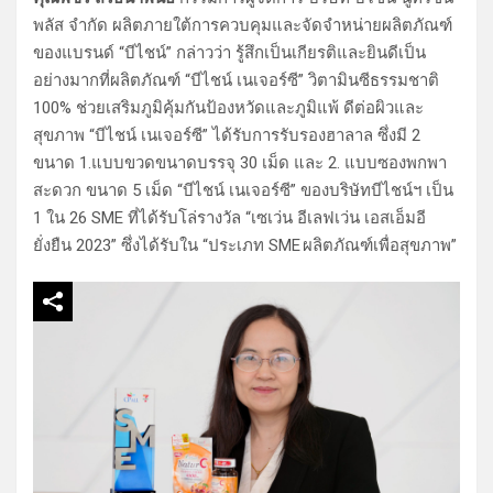
พลัส จำกัด ผลิตภายใต้การควบคุมและจัดจำหน่ายผลิตภัณฑ์
ของแบรนด์ “บีไชน์” กล่าวว่า รู้สึกเป็นเกียรติและยินดีเป็น
อย่างมากที่ผลิตภัณฑ์ “บีไชน์ เนเจอร์ซี” วิตามินซีธรรมชาติ
100% ช่วยเสริมภูมิคุ้มกันป้องหวัดและภูมิแพ้ ดีต่อผิวและ
สุขภาพ “บีไชน์ เนเจอร์ซี” ได้รับการรับรองฮาลาล ซึ่งมี 2
ขนาด 1.แบบขวดขนาดบรรจุ 30 เม็ด และ 2. แบบซองพกพา
สะดวก ขนาด 5 เม็ด “บีไชน์ เนเจอร์ซี” ของบริษัทบีไชน์ฯ เป็น
1 ใน 26 SME ที่ได้รับโล่รางวัล “เซเว่น อีเลฟเว่น เอสเอ็มอี
ยั่งยืน 2023” ซึ่งได้รับใน “ประเภท SME ผลิตภัณฑ์เพื่อสุขภาพ”