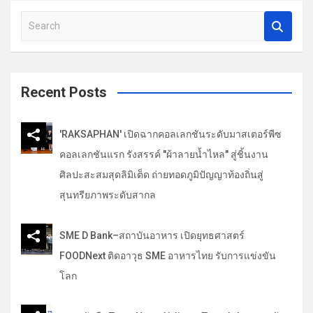
รื่
S
e
อ
a
ง
r
c
Recent Posts
h
'RAKSAPHAN' เปิดฉากคอลเลกชันระดับมาสเตอร์พีซ
คอลเลกชันแรก รังสรรค์ "ผ้าลายน้ำไหล" สู่ชิ้นงาน
ศิลปะสะสมสุดลิมิเต็ด ถ่ายทอดภูมิปัญญาท้องถิ่นสู่
สุนทรียภาพระดับสากล
SME D Bank–สถาบันอาหาร เปิดยุทธศาสตร์
FOODNext ติดอาวุธ SME อาหารไทย รับการแข่งขัน
โลก