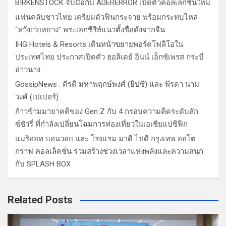
BIRKENSTOCK จับมือกับ ADERERROR เปิดตัวคอลเลกชั่นใหม่
แฟนคลับชาวไทย เตรียมตัวฟินกระจาย พร้อมกระทบไหล่
“หวังเว่ยหยาง” พระเอกซีรีส์แนวตั้งชื่อดังจากจีน
IHG Hotels & Resorts เดินหน้าขยายพอร์ตโฟลิโอใน
ประเทศไทย ประกาศเปิดตัว ฮอลิเดย์ อินน์ เอ็กซ์เพรส กระบี่
อ่าวนาง
GossipNews : คีรติ มหาพฤกษ์พงศ์ (ยิปซี) และ พีรดา นาม
วงศ์ (เปเปอร์)
ก้าวข้ามมายาคติของ Gen Z กับ 4 กรอบความคิดระดับลัก
ซ์ชัวรี่ ที่กำลังเปลี่ยนโฉมการท่องเที่ยวในเอเชียแปซิฟิก
แมริออท บอนวอย และ โรงแรม มาดี ไปดี กรุงเทพ ออโต
กราฟ คอลเล็คชั่น ร่วมสร้างช่วงเวลาแห่งพลังและความสนุก
กับ SPLASH BOX
Related Posts