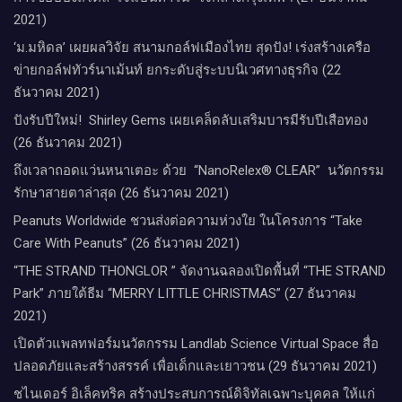
2021)
‘ม.มหิดล’ เผยผลวิจัย สนามกอล์ฟเมืองไทย สุดปัง! เร่งสร้างเครือ
ข่ายกอล์ฟทัวร์นาเม้นท์ ยกระดับสู่ระบบนิเวศทางธุรกิจ (22
ธันวาคม 2021)
ปังรับปีใหม่​! ​ Shirley Gems เผยเคล็ดลับ​เสริมบารมีรับปีเสือทอง
(26 ธันวาคม 2021)
ถึงเวลาถอดแว่นหนาเตอะ ด้วย “NanoRelex® CLEAR” นวัตกรรม
รักษาสายตาล่าสุด (26 ธันวาคม 2021)
Peanuts Worldwide ชวนส่งต่อความห่วงใย​ ​ในโครงการ “Take
Care With Peanuts” (26 ธันวาคม 2021)
“THE STRAND THONGLOR ” จัดงานฉลองเปิดพื้นที่ “THE STRAND
Park” ภายใต้ธีม “MERRY LITTLE CHRISTMAS” (27 ธันวาคม
2021)
เปิดตัวแพลทฟอร์มนวัตกรรม Landlab Science Virtual Space สื่อ
ปลอดภัยและสร้างสรรค์ เพื่อเด็กและเยาวชน (29 ธันวาคม 2021)
ชไนเดอร์ อิเล็คทริค สร้างประสบการณ์ดิจิทัลเฉพาะบุคคล ให้แก่