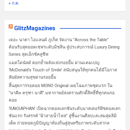
« ก.ค.
GlitzMagazines
เดอะ นาคา ไอแลนด์ ภูเก็ต จัดงาน “Across the Table”
ต้อนรับสุดยอดเชฟระดับมิชลิน สู่ประสบการณ์ Luxury Dining
Series สุดเอ็กซ์คลูซีฟ
แมคโดนัลด์ ตอกย้ำพลังแห่งรอยยิ้ม ผ่านแคมเปญ
‘McDonald’s Touch of Smile’ สนับสนุนให้ทุกคนได้มีโอกาส
สัมผัสความสุขผ่านรอยยิ้ม
สิ้นสุดการรอคอย MONO Original เผยโฉมภาพชุดแรก ใน
“นาคี๓ ครุฑา นาคี” มหากาพย์สงครามศักดิ์สิทธิ์ที่ทุกคนรอ
คอย
‘RAKSAPHAN’ เปิดฉากคอลเลกชันระดับมาสเตอร์พีซคอลเลก
ชันแรก รังสรรค์ “ผ้าลายน้ำไหล” สู่ชิ้นงานศิลปะสะสมสุดลิมิ
เต็ด ถ่ายทอดภูมิปัญญาท้องถิ่นสู่สุนทรียภาพระดับสากล