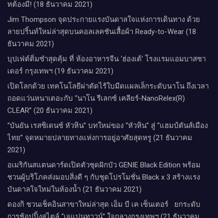
ทต้องมี! (18 ธันวาคม 2021)
Jim Thompson จุดประกายแรงบันดาลใจแห่งการเดินทาง ด้วย
ลายปริ้นท์ใหม่ล่าสุดบนคอลเลคชันเสื้อผ้า Ready-to-Wear (18
ธันวาคม 2021)
บุปเฟ่ต์ติ่มซำสุดคุ้ม ที่ ห้อง​อาหารจีน​ ‘ฮ่องเต้’ โรงแรม​แอม​บาส​ซา​
เดอร์​ กรุงเทพฯ​ (19 ธันวาคม 2021)
เปิดโลกด้วย เทคโนโลยีผ่าตัดไร้ใบมีดแผลเล็กระดับนาโน ถึงเวลา
ถอดแว่นหนาเตอะกับ “นาโน รีเลกซ์ เคลียร์-NanoRelex(R)
CLEAR” (20 ธันวาคม 2021)
“บันยัน เรสซิเดนซ์ หัวหิน” บทใหม่ของ “หัวหิน” สู่ “แฮมป์ตันส์เมือง
ไทย” จุดหมายปลายทางแห่งการอยู่อาศัยสุดหรู (21 ธันวาคม
2021)
อเมริกันสแตนดาร์ดเปิดตัวชุดฝักบัว GENIE Black Edition พร้อม
ชวนผู้บริโภคส่งมอบสิ่งดี ๆ กับชุดโปรโมชั่น Black x 3 สร้างแรง
บันดาลใจใหม่ในห้องน้ำ (21 ธันวาคม 2021)
ดองกิ ชวนเช็คอินสาขาใหม่ล่าสุด เอ็ม บี เค เซ็นเตอร์ ยกระดับ
การช้อปปิ้งสไตล์ “เจแปนทาวน์” ใจกลางกรุงเทพฯ (21 ธันวาคม