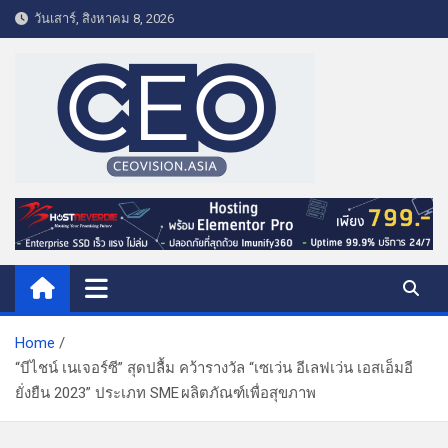
S
วันเสาร์, สิงหาคม 8, 2026
k
i
p
t
o
c
o
CEO VISION.ASIA
Business & Lifestyle
n
t
e
n
t
Home
“บีไชน์ เนเจอร์ซี” สุดปลื้ม คว้ารางวัล “เซเว่น อีเลฟเว่น เอสเอ็มอี
ยั่งยืน 2023” ประเภท SME ผลิตภัณฑ์เพื่อสุขภาพ