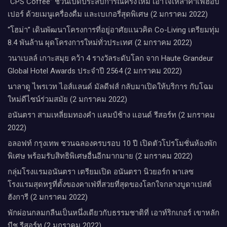
“CPS Coffee” ชวนเปิดประสบการณ์ครั้งใหม่ เอาใจเหล่าคาเฟ่ฮอป
เปอร์ ด้วยเมนูเครื่องดื่ม และเบเกอรี่สุดพิเศษ (2 มกราคม 2022)
“โฮม่า” เดินพัฒนาโครงการที่อยู่อาศัยแนวคิด Co-Living เตรียมทุ่ม
8.4 พันล้าน ผุดโครงการใหม่ทั่วประเทศ (2 มกราคม 2022)
วนาเบลล์ เกาะสมุย คว้า 4 รางวัลระดับโลก จาก Haute Grandeur
Global Hotel Awards ประจำปี 2564 (2 มกราคม 2022)
นาลาดู ไพรเวท ไอส์แลนด์ มัลดีฟส์ กลับมาเปิดให้บริการ กับโฉม
ใหม่ดีไซน์ร่วมสมัย (2 มกราคม 2022)
อนันตรา สามเหลี่ยมทองคำ แคมป์ช้าง แอนด์ รีสอร์ท (2 มกราคม
2022)
อลอฟท์ กรุงเทพ ชวนฉลองครบรอบ 10 ปี เปิดตัวโปรโมชั่นห้องพัก
พิเศษ พร้อมรับสิทธิพิเศษอื่นอีกมากมาย (2 มกราคม 2022)
กลุ่มโรงแรมอนันตรา เตรียมเปิด อนันตรา นิวยอร์ก พาเลซ
โรงแรมสุดหรูที่ตั้งของคาเฟ่ที่สวยที่สุดของโลกใจกลางบูดาเปสต์
ฮังการี (2 มกราคม 2022)
พักผ่อนกลมกลืนเป็นหนึ่งเดียวกับธรรมชาติที่ เอาท์ริกเกอร์ เขาหลัก
บีช รีสอร์ท (2 มกราคม 2022)