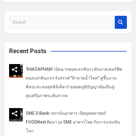
ว
เ
รื่
S
e
อ
a
ง
r
c
Recent Posts
h
'RAKSAPHAN' เปิดฉากคอลเลกชันระดับมาสเตอร์พีซ
คอลเลกชันแรก รังสรรค์ "ผ้าลายน้ำไหล" สู่ชิ้นงาน
ศิลปะสะสมสุดลิมิเต็ด ถ่ายทอดภูมิปัญญาท้องถิ่นสู่
สุนทรียภาพระดับสากล
SME D Bank–สถาบันอาหาร เปิดยุทธศาสตร์
FOODNext ติดอาวุธ SME อาหารไทย รับการแข่งขัน
โลก