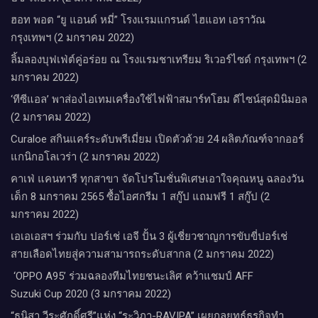
ฮอท พอต “ยู แอนด์ หมี่” โรงแรมแกรนด์ ไฮแอท เอราวัณ
กรุงเทพฯ (2 มกราคม 2022)
ลิ้มลองบุฟเฟ่ต์คู่อร่อย ณ โรงแรมชาเทรียม ริเวอร์ไซด์ กรุงเทพฯ (2
มกราคม 2022)
‘ทีซีแอล’ พาส่องไอเทมเครื่องใช้ไฟฟ้าสมาร์ทโฮม ดีไซน์สุดมินิมอล
(2 มกราคม 2022)
Curaloe สกินแคร์ระดับพรีเมี่ยม เปิดตัวด้วย 24 ผลิตภัณฑ์จากออร์
แกนิกอโลเวร่า (2 มกราคม 2022)
คาเฟ่ แคนทารี ทุกสาขา จัดโปรโมชั่นพิเศษเอาใจคุณหนู ฉลองวัน
เด็ก 8 มกราคม 2565 ซื้อไอศกรีม 1 สกู๊ป แถมฟรี 1 สกู๊ป (2
มกราคม 2022)
เอเอเอสฯ ร่วมกับ ปอร์เช่ เอจี ปั้น 3 ผู้เชี่ยวชาญการขับขี่ปอร์เช่
สายเลือดไทยสู่ความสามารถระดับสากล (2 มกราคม 2022)
‘OPPO A95’ ร่วมฉลองทีมไทยชนะเลิศ คว้าแชมป์ AFF
Suzuki Cup 2020 (3 มกราคม 2022)
“ธนิสา วีระศักดิ์ศรี”แห่ง “ระวิภา-RAVIPA” เผยกลยุทธ์ธุรกิจทำ