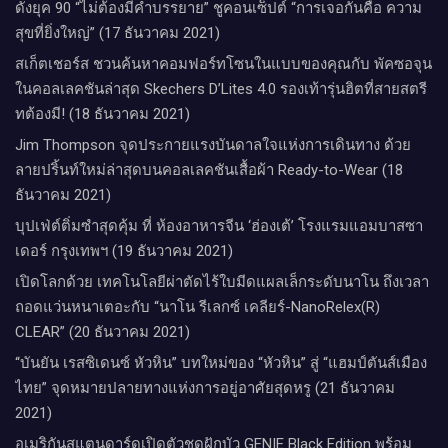
ดังยุค 90 “ไม่ต้องมีคำบรรยาย” ชูคอนเซ็ปต์ “การเจอกันคือ ความ
สุขที่ยิ่งใหญ่” (17 ธันวาคม 2021)
สเก็ตเชอร์ส ชวนค้นหาคอมฟอร์ทโซนในแบบของคุณกับ พัคซอจุน
ในคอลเลคชันล่าสุด Skechers D’Lites 4.0 รองเท้ารุ่นฮิตที่สายสตรี
ทต้องมี! (18 ธันวาคม 2021)
Jim Thompson จุดประกายแรงบันดาลใจแห่งการเดินทาง ด้วย
ลายปริ้นท์ใหม่ล่าสุดบนคอลเลคชันเสื้อผ้า Ready-to-Wear (18
ธันวาคม 2021)
บุปเฟ่ต์ติ่มซำสุดคุ้ม ที่ ห้อง​อาหารจีน​ ‘ฮ่องเต้’ โรงแรม​แอม​บาส​ซา​
เดอร์​ กรุงเทพฯ​ (19 ธันวาคม 2021)
เปิดโลกด้วย เทคโนโลยีผ่าตัดไร้ใบมีดแผลเล็กระดับนาโน ถึงเวลา
ถอดแว่นหนาเตอะกับ “นาโน รีเลกซ์ เคลียร์-NanoRelex(R)
CLEAR” (20 ธันวาคม 2021)
“บันยัน เรสซิเดนซ์ หัวหิน” บทใหม่ของ “หัวหิน” สู่ “แฮมป์ตันส์เมือง
ไทย” จุดหมายปลายทางแห่งการอยู่อาศัยสุดหรู (21 ธันวาคม
2021)
อเมริกันสแตนดาร์ดเปิดตัวชุดฝักบัว GENIE Black Edition พร้อม