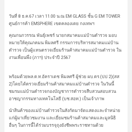
วันที่ 8 ธ.ค.67 เวลา 11.00 น.ณ EM GLASS ชั้น G EM TOWER
ศูนย์การค้า EMSPHERE เขตคลองเตย กงเทพฯ
คุณกนกวรรณ พันธุ์เพชร์ นายกสมาคมแม่บ้านตำรวจ มอบ
หมายให้คุณภคมน พิมลศรี กรรมการบริหารสมาคมแม่บ้าน
ตำรวจ เป็นผู้แทนตรวจเยี่ยมร้านค้าสมาคมแม่บ้านตำรวจ ใน
งานเพื่อนพึ่ง (ภาฯ) ประจำปี 2567
พร้อมด้วยพล.ต.ท.อัคราเดช พิมลศรี ผู้ช่วย ผบ.ตร.(ปป 2)(สส
2)โดยได้ตรวจเยี่ยมร้านค้าสมาคมแม่บ้านตำรวจ ในวันนี้
ชมรมแม่บ้านตำรวจกองบัญชาการตำรวจสืบสวนสอบสวน
อาชญากรรมทางเทคโนโลยี (บช.สอท.) เป็นเจ้าภาพ
นำสินค้าของแม่บ้านตำรวจในสังกัดมาจัดแสดงและจำหน่าย
แก่ผู้มาเที่ยวชมงาน และเยี่ยมชมร้านค้าสมาคมและมูลนิธิ
อื่นๆ ในการนี้ได้ร่วมบรรจุถุงยังชีพพระราชทานด้วย