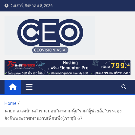
S
วันเสาร์, สิงหาคม 8, 2026
k
i
p
t
o
c
o
CEO VISION.ASIA
Business & Lifestyle
n
t
e
n
t
Home
นายก ส.แม่บ้านตำรวจมอบ“มาดามนุ้ย”ร่วม“ผู้ช่วยอ้อ”บรรจุถุง
ยังชีพพระราชทานงานเพื่อนพึ่ง(ภาฯ)ปี 67