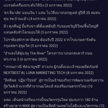
แบรนด์เครื่องประดับให้ปัง (3 มกราคม 2022)
‘ดร.หิมาลัย’ มอบเงิน 1 แสน โบว์ลิ่งบางกอกทูเดย์ สู่ปีที่ 20 สมทบ
ทุน รพ.บ้านแพ้ว (4 มกราคม 2022)
มิว ศุภศิษฏ์ ยิ้มรับข่าวดีตั้งแต่ต้นปี กับของขวัญปีใหม่ชิ้นใหญ่ที่
แฟนคลับทั่วโลกมอบให้ (5 มกราคม 2022)
โปรฯห้องพักราคาพิเศษ ต้อนรับปี 2022 จากโรงแรมคาร์ลตัน
กรุงเทพฯ สุขุมวิท (5 มกราคม 2022)
“อำแดงไต้ฝุ่น by The River” โครงการบางกอกสแควร์ ถนน
พระราม 3 (6 มกราคม 2022)
“วรรณภาณี ทัศนาญชลี” สาวเก่ง ผู้ก่อตั้งและเจ้าของผลิตภัณฑ์
NEXTBEST.AI, LUNA MARKETING TECH (8 มกราคม 2022)
“อิทธิพล ปฏิมาวิรุจน์” สู่การเป็นเจ้าของกิจการพัฒนานมข้นหวาน
กู๊ดวิลล์​เจ้าแรกที่ทำจากนมโคแท้ ส่งเสริมเกษตรกรไทย (10
มกราคม 2022)
มทม. เดินหน้าเสริมแกร่งปั้นนวัตกรรุ่นใหม่ ทุ่มงบกว่า 180 ล้าน
สร้างอาคาร MIIX สู่ความเป็นเลิศด้านเทคโนโลยีและนวัตกรรม (10