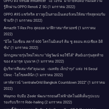
OPPO ดึง Virtual Influencer “ไอ ไอรีน” มาถ่ายทอดอารมณ์ความ
รู้สึกผ่าน OPPO Reno6 Z 5G (1 มกราคม 2022)
OPPO A95 แชร์ทริค ฮาวทูเป็นสายเอ็นเตอร์เทนให้สมาร์ทสุดฟอร์ม
ข้ามปี! (1 มกราคม 2022)
Amazfit T-Rex Pro สุดยอด นาฬิกาสมาร์ทวอทช์ (1 มกราคม
2022)
“มิโด โอเชี่ยน สตาร์ 600 โครโนมิเตอร์ คิม ซู ฮยอน สเปเชียล อิดิ
ชั่น” (1 มกราคม 2022)
นักกฎหมายรุ่นใหม่ไฟแรง “ณัฐวัฒน์ พอใช้ได้” ศิษย์เอกรุ่นสุดท้าย
ของ ศ.มารุต บุนนาค (1 มกราคม 2022)
ผู้บริหารสึดสมาร์ท่”คุณเนย -ณหทัย เล็กบำรุง” แห่ง Hi Seoul
Clinic -ไฮโซลคลินิก (1 มกราคม 2022)
เคาท์ดาวน์​ “centralwOrld Bangkok Countdown 2022” (1 มกราคม
2022)
Waymo จับมือ Zeekr พัฒนารถยนต์ไฟฟ้าอัตโนมัติเต็มรูปแบบ
รองรับบริการ Ride-hailing (2 มกราคม 2022)