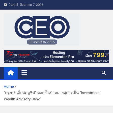
S
วันศุกร์, สิงหาคม 7, 2026
k
i
p
t
o
c
o
CEO VISION.ASIA
Business & Lifestyle
n
t
e
n
t
Home
“กรุงศรี เอ็กซ์คลูซีฟ” ตอกย้ำเป้าหมายสู่การเป็น “Investment
Wealth Advisory Bank”