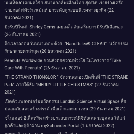
‘ม.มหิดล’ เผยผลวิจัย สนามกอล์ฟเมืองไทย สุดปัง! เร่งสร้างเครือ
ข่ายกอล์ฟทัวร์นาเม้นท์ ยกระดับสู่ระบบนิเวศทางธุรกิจ (22
ธันวาคม 2021)
ปังรับปีใหม่​! ​ Shirley Gems เผยเคล็ดลับ​เสริมบารมีรับปีเสือทอง
(26 ธันวาคม 2021)
ถึงเวลาถอดแว่นหนาเตอะ ด้วย “NanoRelex® CLEAR” นวัตกรรม
รักษาสายตาล่าสุด (26 ธันวาคม 2021)
Peanuts Worldwide ชวนส่งต่อความห่วงใย​ ​ในโครงการ “Take
Care With Peanuts” (26 ธันวาคม 2021)
“THE STRAND THONGLOR ” จัดงานฉลองเปิดพื้นที่ “THE STRAND
Park” ภายใต้ธีม “MERRY LITTLE CHRISTMAS” (27 ธันวาคม
2021)
เปิดตัวแพลทฟอร์มนวัตกรรม Landlab Science Virtual Space สื่อ
ปลอดภัยและสร้างสรรค์ เพื่อเด็กและเยาวชน (29 ธันวาคม 2021)
ชไนเดอร์ อิเล็คทริค สร้างประสบการณ์ดิจิทัลเฉพาะบุคคล ให้แก่
ลูกค้าและคู่ค้าผ่าน mySchneider Portal (1 มกราคม 2022)