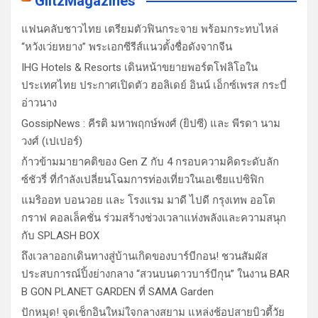
GlitzMagazines
แฟนคลับชาวไทย เตรียมตัวฟินกระจาย พร้อมกระทบไหล่
“หวังเว่ยหยาง” พระเอกซีรีส์แนวตั้งชื่อดังจากจีน
IHG Hotels & Resorts เดินหน้าขยายพอร์ตโฟลิโอใน
ประเทศไทย ประกาศเปิดตัว ฮอลิเดย์ อินน์ เอ็กซ์เพรส กระบี่
อ่าวนาง
GossipNews : คีรติ มหาพฤกษ์พงศ์ (ยิปซี) และ พีรดา นาม
วงศ์ (เปเปอร์)
ก้าวข้ามมายาคติของ Gen Z กับ 4 กรอบความคิดระดับลัก
ซ์ชัวรี่ ที่กำลังเปลี่ยนโฉมการท่องเที่ยวในเอเชียแปซิฟิก
แมริออท บอนวอย และ โรงแรม มาดี ไปดี กรุงเทพ ออโต
กราฟ คอลเล็คชั่น ร่วมสร้างช่วงเวลาแห่งพลังและความสนุก
กับ SPLASH BOX
ถึงเวลาออกเดินทางสู่บ้านเกิดของบาร์บีกอน! ชวนสัมผัส
ประสบการณ์ปิ้งย่างกลาง “สวนบนดาวบาร์บีกุน” ในงาน BAR
B GON PLANET GARDEN ที่ SAMA Garden
ปักหมุด! จุดเช็กอินใหม่ใจกลางสยาม แหล่งช้อปสายบิวตี้วัย