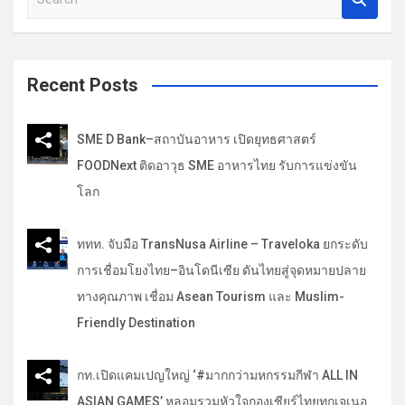
e
อ
a
ง
r
c
Recent Posts
h
SME D Bank–สถาบันอาหาร เปิดยุทธศาสตร์
FOODNext ติดอาวุธ SME อาหารไทย รับการแข่งขัน
โลก
ททท. จับมือ TransNusa Airline – Traveloka ยกระดับ
การเชื่อมโยงไทย–อินโดนีเซีย ดันไทยสู่จุดหมายปลาย
ทางคุณภาพ เชื่อม Asean Tourism และ Muslim-
Friendly Destination
กท.เปิดแคมเปญใหญ่ ‘#มากกว่ามหกรรมกีฬา ALL IN
ASIAN GAMES’ หลอมรวมหัวใจกองเชียร์ไทยทุกเจเนอ