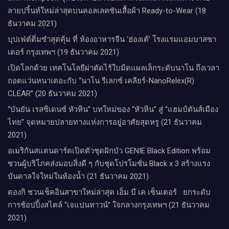
ลายปริ้นท์ใหม่ล่าสุดบนคอลเลคชันเสื้อผ้า Ready-to-Wear (18
ธันวาคม 2021)
บุปเฟ่ต์ติ่มซำสุดคุ้ม ที่ ห้อง​อาหารจีน​ ‘ฮ่องเต้’ โรงแรม​แอม​บาส​ซา​
เดอร์​ กรุงเทพฯ​ (19 ธันวาคม 2021)
เปิดโลกด้วย เทคโนโลยีผ่าตัดไร้ใบมีดแผลเล็กระดับนาโน ถึงเวลา
ถอดแว่นหนาเตอะกับ “นาโน รีเลกซ์ เคลียร์-NanoRelex(R)
CLEAR” (20 ธันวาคม 2021)
“บันยัน เรสซิเดนซ์ หัวหิน” บทใหม่ของ “หัวหิน” สู่ “แฮมป์ตันส์เมือง
ไทย” จุดหมายปลายทางแห่งการอยู่อาศัยสุดหรู (21 ธันวาคม
2021)
อเมริกันสแตนดาร์ดเปิดตัวชุดฝักบัว GENIE Black Edition พร้อม
ชวนผู้บริโภคส่งมอบสิ่งดี ๆ กับชุดโปรโมชั่น Black x 3 สร้างแรง
บันดาลใจใหม่ในห้องน้ำ (21 ธันวาคม 2021)
ดองกิ ชวนเช็คอินสาขาใหม่ล่าสุด เอ็ม บี เค เซ็นเตอร์ ยกระดับ
การช้อปปิ้งสไตล์ “เจแปนทาวน์” ใจกลางกรุงเทพฯ (21 ธันวาคม
2021)