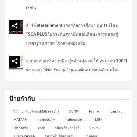
เรชัน
411 Entertainment รุกธุรกิจการศึกษา ทุ่มปรับโฉม
“SCA PLUS” ยกระดับสถาบันสอนศิลปะการแสดงสู่
มาตรฐานสากล ใจกลางทองหล่อ
จากมรดกแห่งความคิด สู่พลังแห่งการให้ ครบรอบ 100 ปี
ชาตกาล "พิชัย รัตตกุล" บุคคลต้นแบบของสังคมไทย
ป้ายกำกับ
9นักนอนตัวจริงของMattressCity
DONKI
Fashion
Landlab
MATARA
mattresscity
mattresscityth
MBK
OPPOA95
ดองกิ
ธนิสา วีระศักดิ์ศรี
นักนอน
ระวิภา-RAVIPA
สมาร์ทไปให้สุดฟอร์ม
แลนด์แลป