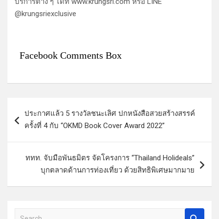
บริการต่าง ๆ ได้ที่ www.krungsri.com หรือ LINE
@krungsriexclusive
Facebook Comments Box
แ
ประกาศแล้ว 5 รางวัลชนะเลิศ ปกหนังสือสวยสร้างสรรค์
น
ครั้งที่ 4 กับ “OKMD Book Cover Award 2022”
ะ
แ
ททท. จับมือพันธมิตร จัดโครงการ “Thailand Holideals”
น
บุกตลาดด้านการท่องเที่ยว ด้วยสิทธิพิเศษมากมาย
ว
เ
รื่
S