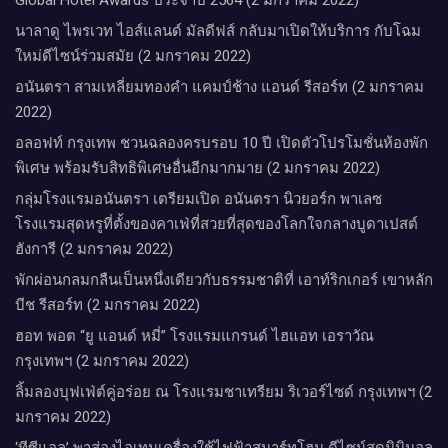
นาลาดู ไพรเวท ไอส์แลนด์ มัลดีฟส์ กลับมาเปิดให้บริการ กับโฉม
ใหม่ดีไซน์ร่วมสมัย (2 มกราคม 2022)
อนันตรา สามเหลี่ยมทองคำ แคมป์ช้าง แอนด์ รีสอร์ท (2 มกราคม
2022)
อลอฟท์ กรุงเทพ ชวนฉลองครบรอบ 10 ปี เปิดตัวโปรโมชั่นห้องพัก
พิเศษ พร้อมรับสิทธิพิเศษอื่นอีกมากมาย (2 มกราคม 2022)
กลุ่มโรงแรมอนันตรา เตรียมเปิด อนันตรา นิวยอร์ก พาเลซ
โรงแรมสุดหรูที่ตั้งของคาเฟ่ที่สวยที่สุดของโลกใจกลางบูดาเปสต์
ฮังการี (2 มกราคม 2022)
พักผ่อนกลมกลืนเป็นหนึ่งเดียวกับธรรมชาติที่ เอาท์ริกเกอร์ เขาหลัก
บีช รีสอร์ท (2 มกราคม 2022)
ฮอท พอต “ยู แอนด์ หมี่” โรงแรมแกรนด์ ไฮแอท เอราวัณ
กรุงเทพฯ (2 มกราคม 2022)
ลิ้มลองบุฟเฟ่ต์คู่อร่อย ณ โรงแรมชาเทรียม ริเวอร์ไซด์ กรุงเทพฯ (2
มกราคม 2022)
‘ทีซีแอล’ พาส่องไอเทมเครื่องใช้ไฟฟ้าสมาร์ทโฮม ดีไซน์สุดมินิมอล