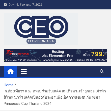
S
วันศุกร์, สิงหาคม 7, 2026
k
i
p
t
o
c
o
CEO VISION.ASIA
Business & Lifestyle
n
t
e
n
t
Home
ก.ท่องเที่ยวฯ และ ททท. ร่วมรับเสด็จ สมเด็จพระเจ้าลูกเธอ เจ้าฟ้า
สิริวัณณวรีฯ เสด็จเป็นองค์ประธานพิธีเปิดการแข่งขันกีฬาขี่ม้า
Princess’s Cup Thailand 2024