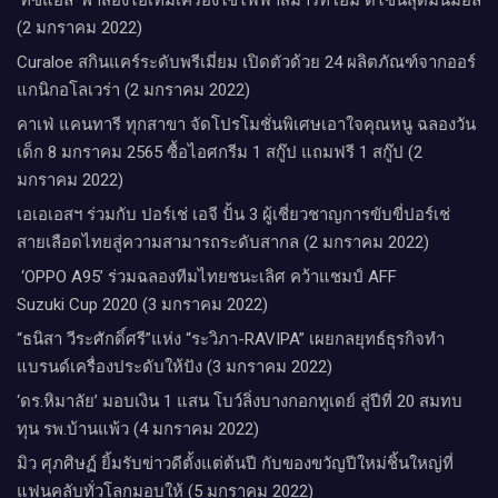
(2 มกราคม 2022)
Curaloe สกินแคร์ระดับพรีเมี่ยม เปิดตัวด้วย 24 ผลิตภัณฑ์จากออร์
แกนิกอโลเวร่า (2 มกราคม 2022)
คาเฟ่ แคนทารี ทุกสาขา จัดโปรโมชั่นพิเศษเอาใจคุณหนู ฉลองวัน
เด็ก 8 มกราคม 2565 ซื้อไอศกรีม 1 สกู๊ป แถมฟรี 1 สกู๊ป (2
มกราคม 2022)
เอเอเอสฯ ร่วมกับ ปอร์เช่ เอจี ปั้น 3 ผู้เชี่ยวชาญการขับขี่ปอร์เช่
สายเลือดไทยสู่ความสามารถระดับสากล (2 มกราคม 2022)
‘OPPO A95’ ร่วมฉลองทีมไทยชนะเลิศ คว้าแชมป์ AFF
Suzuki Cup 2020 (3 มกราคม 2022)
“ธนิสา วีระศักดิ์ศรี”แห่ง “ระวิภา-RAVIPA” เผยกลยุทธ์ธุรกิจทำ
แบรนด์เครื่องประดับให้ปัง (3 มกราคม 2022)
‘ดร.หิมาลัย’ มอบเงิน 1 แสน โบว์ลิ่งบางกอกทูเดย์ สู่ปีที่ 20 สมทบ
ทุน รพ.บ้านแพ้ว (4 มกราคม 2022)
มิว ศุภศิษฏ์ ยิ้มรับข่าวดีตั้งแต่ต้นปี กับของขวัญปีใหม่ชิ้นใหญ่ที่
แฟนคลับทั่วโลกมอบให้ (5 มกราคม 2022)