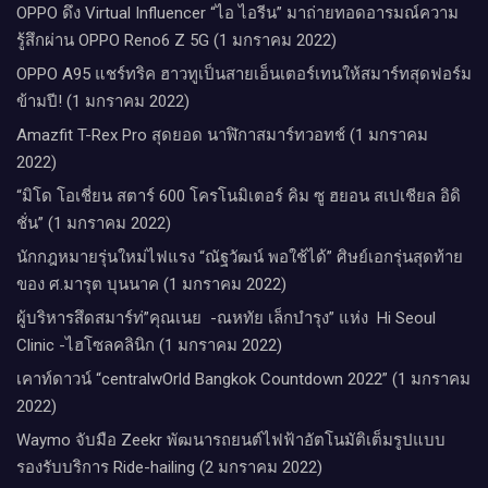
OPPO ดึง Virtual Influencer “ไอ ไอรีน” มาถ่ายทอดอารมณ์ความ
รู้สึกผ่าน OPPO Reno6 Z 5G (1 มกราคม 2022)
OPPO A95 แชร์ทริค ฮาวทูเป็นสายเอ็นเตอร์เทนให้สมาร์ทสุดฟอร์ม
ข้ามปี! (1 มกราคม 2022)
Amazfit T-Rex Pro สุดยอด นาฬิกาสมาร์ทวอทช์ (1 มกราคม
2022)
“มิโด โอเชี่ยน สตาร์ 600 โครโนมิเตอร์ คิม ซู ฮยอน สเปเชียล อิดิ
ชั่น” (1 มกราคม 2022)
นักกฎหมายรุ่นใหม่ไฟแรง “ณัฐวัฒน์ พอใช้ได้” ศิษย์เอกรุ่นสุดท้าย
ของ ศ.มารุต บุนนาค (1 มกราคม 2022)
ผู้บริหารสึดสมาร์ท่”คุณเนย -ณหทัย เล็กบำรุง” แห่ง Hi Seoul
Clinic -ไฮโซลคลินิก (1 มกราคม 2022)
เคาท์ดาวน์​ “centralwOrld Bangkok Countdown 2022” (1 มกราคม
2022)
Waymo จับมือ Zeekr พัฒนารถยนต์ไฟฟ้าอัตโนมัติเต็มรูปแบบ
รองรับบริการ Ride-hailing (2 มกราคม 2022)