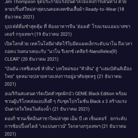
Jim Thompson จุดประกายแรงบันดาลใจแห่งการเดินทาง ด้วย
ลายปริ้นท์ใหม่ล่าสุดบนคอลเลคชันเสื้อผ้า Ready-to-Wear (18
ธันวาคม 2021)
บุปเฟ่ต์ติ่มซำสุดคุ้ม ที่ ห้อง​อาหารจีน​ ‘ฮ่องเต้’ โรงแรม​แอม​บาส​ซา​
เดอร์​ กรุงเทพฯ​ (19 ธันวาคม 2021)
เปิดโลกด้วย เทคโนโลยีผ่าตัดไร้ใบมีดแผลเล็กระดับนาโน ถึงเวลา
ถอดแว่นหนาเตอะกับ “นาโน รีเลกซ์ เคลียร์-NanoRelex(R)
CLEAR” (20 ธันวาคม 2021)
“บันยัน เรสซิเดนซ์ หัวหิน” บทใหม่ของ “หัวหิน” สู่ “แฮมป์ตันส์เมือง
ไทย” จุดหมายปลายทางแห่งการอยู่อาศัยสุดหรู (21 ธันวาคม
2021)
อเมริกันสแตนดาร์ดเปิดตัวชุดฝักบัว GENIE Black Edition พร้อม
ชวนผู้บริโภคส่งมอบสิ่งดี ๆ กับชุดโปรโมชั่น Black x 3 สร้างแรง
บันดาลใจใหม่ในห้องน้ำ (21 ธันวาคม 2021)
ดองกิ ชวนเช็คอินสาขาใหม่ล่าสุด เอ็ม บี เค เซ็นเตอร์ ยกระดับ
การช้อปปิ้งสไตล์ “เจแปนทาวน์” ใจกลางกรุงเทพฯ (21 ธันวาคม
2021)