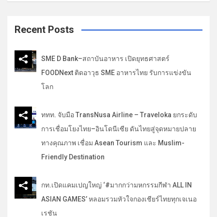
a
ง
r
c
Recent Posts
h
SME D Bank–สถาบันอาหาร เปิดยุทธศาสตร์
FOODNext ติดอาวุธ SME อาหารไทย รับการแข่งขัน
โลก
ททท. จับมือ TransNusa Airline – Traveloka ยกระดับ
การเชื่อมโยงไทย–อินโดนีเซีย ดันไทยสู่จุดหมายปลาย
ทางคุณภาพ เชื่อม Asean Tourism และ Muslim-
Friendly Destination
กท.เปิดแคมเปญใหญ่ ‘#มากกว่ามหกรรมกีฬา ALL IN
ASIAN GAMES’ หลอมรวมหัวใจกองเชียร์ไทยทุกเจเนอ
เรชัน