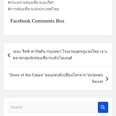
#กระทรวงท่องเที่ยวและกีฬา
#การท่องเที่ยวแห่งประเทศไทย
Facebook Comments Box
แ
เดอะ ริทซ์-คาร์ลตัน กรุงเทพฯ โรงแรมสุดหรูแห่งใหม่ เจาะ
น
ตลาดกลุ่มนักท่องเที่ยวระดับไฮเอนด์
ะ
แ
“Store of the Future” คอนเซปต์เปลี่ยนโลกจาก Victoria’s
น
Secret
ว
เ
รื่
S
e
อ