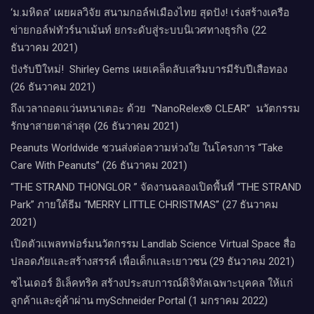
‘ม.มหิดล’ เผยผลวิจัย สนามกอล์ฟเมืองไทย สุดปัง! เร่งสร้างเครือ
ข่ายกอล์ฟทัวร์นาเม้นท์ ยกระดับสู่ระบบนิเวศทางธุรกิจ (22
ธันวาคม 2021)
ปังรับปีใหม่​! ​ Shirley Gems เผยเคล็ดลับ​เสริมบารมีรับปีเสือทอง
(26 ธันวาคม 2021)
ถึงเวลาถอดแว่นหนาเตอะ ด้วย “NanoRelex® CLEAR” นวัตกรรม
รักษาสายตาล่าสุด (26 ธันวาคม 2021)
Peanuts Worldwide ชวนส่งต่อความห่วงใย​ ​ในโครงการ “Take
Care With Peanuts” (26 ธันวาคม 2021)
“THE STRAND THONGLOR ” จัดงานฉลองเปิดพื้นที่ “THE STRAND
Park” ภายใต้ธีม “MERRY LITTLE CHRISTMAS” (27 ธันวาคม
2021)
เปิดตัวแพลทฟอร์มนวัตกรรม Landlab Science Virtual Space สื่อ
ปลอดภัยและสร้างสรรค์ เพื่อเด็กและเยาวชน (29 ธันวาคม 2021)
ชไนเดอร์ อิเล็คทริค สร้างประสบการณ์ดิจิทัลเฉพาะบุคคล ให้แก่
ลูกค้าและคู่ค้าผ่าน mySchneider Portal (1 มกราคม 2022)