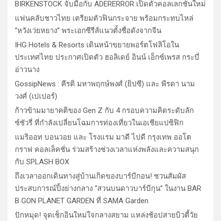
BIRKENSTOCK จับมือกับ ADERERROR เปิดตัวคอลเลกชั่นใหม่
แฟนคลับชาวไทย เตรียมตัวฟินกระจาย พร้อมกระทบไหล่
“หวังเว่ยหยาง” พระเอกซีรีส์แนวตั้งชื่อดังจากจีน
IHG Hotels & Resorts เดินหน้าขยายพอร์ตโฟลิโอใน
ประเทศไทย ประกาศเปิดตัว ฮอลิเดย์ อินน์ เอ็กซ์เพรส กระบี่
อ่าวนาง
GossipNews : คีรติ มหาพฤกษ์พงศ์ (ยิปซี) และ พีรดา นาม
วงศ์ (เปเปอร์)
ก้าวข้ามมายาคติของ Gen Z กับ 4 กรอบความคิดระดับลัก
ซ์ชัวรี่ ที่กำลังเปลี่ยนโฉมการท่องเที่ยวในเอเชียแปซิฟิก
แมริออท บอนวอย และ โรงแรม มาดี ไปดี กรุงเทพ ออโต
กราฟ คอลเล็คชั่น ร่วมสร้างช่วงเวลาแห่งพลังและความสนุก
กับ SPLASH BOX
ถึงเวลาออกเดินทางสู่บ้านเกิดของบาร์บีกอน! ชวนสัมผัส
ประสบการณ์ปิ้งย่างกลาง “สวนบนดาวบาร์บีกุน” ในงาน BAR
B GON PLANET GARDEN ที่ SAMA Garden
ปักหมุด! จุดเช็กอินใหม่ใจกลางสยาม แหล่งช้อปสายบิวตี้วัย