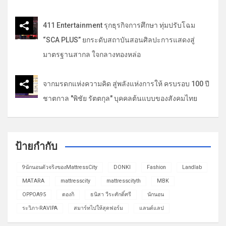
411 Entertainment รุกธุรกิจการศึกษา ทุ่มปรับโฉม
“SCA PLUS” ยกระดับสถาบันสอนศิลปะการแสดงสู่
มาตรฐานสากล ใจกลางทองหล่อ
จากมรดกแห่งความคิด สู่พลังแห่งการให้ ครบรอบ 100 ปี
ชาตกาล "พิชัย รัตตกุล" บุคคลต้นแบบของสังคมไทย
ป้ายกำกับ
9นักนอนตัวจริงของMattressCity
DONKI
Fashion
Landlab
MATARA
mattresscity
mattresscityth
MBK
OPPOA95
ดองกิ
ธนิสา วีระศักดิ์ศรี
นักนอน
ระวิภา-RAVIPA
สมาร์ทไปให้สุดฟอร์ม
แลนด์แลป