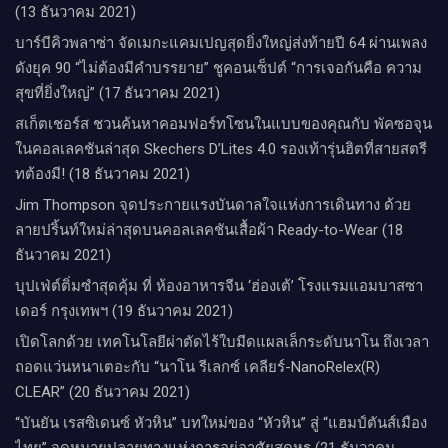
(13 ธันวาคม 2021)
บาร์บีคิวพลาซ่า จัดเมกะแคมเปญสุดยิ่งใหญ่ส่งท้ายปี 64 ผ่านเพลง
ดังยุค 90 “ไม่ต้องมีคำบรรยาย” ชูคอนเซ็ปต์ “การเจอกันคือ ความ
สุขที่ยิ่งใหญ่” (17 ธันวาคม 2021)
สเก็ตเชอร์ส ชวนค้นหาคอมฟอร์ทโซนในแบบของคุณกับ พัคซอจุน
ในคอลเลคชันล่าสุด Skechers D’Lites 4.0 รองเท้ารุ่นฮิตที่สายสตรี
ทต้องมี! (18 ธันวาคม 2021)
Jim Thompson จุดประกายแรงบันดาลใจแห่งการเดินทาง ด้วย
ลายปริ้นท์ใหม่ล่าสุดบนคอลเลคชันเสื้อผ้า Ready-to-Wear (18
ธันวาคม 2021)
บุปเฟ่ต์ติ่มซำสุดคุ้ม ที่ ห้อง​อาหารจีน​ ‘ฮ่องเต้’ โรงแรม​แอม​บาส​ซา​
เดอร์​ กรุงเทพฯ​ (19 ธันวาคม 2021)
เปิดโลกด้วย เทคโนโลยีผ่าตัดไร้ใบมีดแผลเล็กระดับนาโน ถึงเวลา
ถอดแว่นหนาเตอะกับ “นาโน รีเลกซ์ เคลียร์-NanoRelex(R)
CLEAR” (20 ธันวาคม 2021)
“บันยัน เรสซิเดนซ์ หัวหิน” บทใหม่ของ “หัวหิน” สู่ “แฮมป์ตันส์เมือง
ไทย” จุดหมายปลายทางแห่งการอยู่อาศัยสุดหรู (21 ธันวาคม