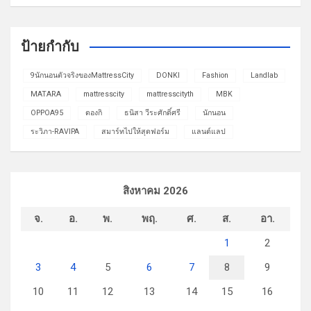
ป้ายกำกับ
9นักนอนตัวจริงของMattressCity
DONKI
Fashion
Landlab
MATARA
mattresscity
mattresscityth
MBK
OPPOA95
ดองกิ
ธนิสา วีระศักดิ์ศรี
นักนอน
ระวิภา-RAVIPA
สมาร์ทไปให้สุดฟอร์ม
แลนด์แลป
สิงหาคม 2026
จ.
อ.
พ.
พฤ.
ศ.
ส.
อา.
1
2
3
4
5
6
7
8
9
10
11
12
13
14
15
16