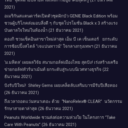
2021)
อเมริกันสแตนดาร์ดเปิดตัวชุดฝักบัว GENIE Black Edition พร้อม
ชวนผู้บริโภคส่งมอบสิ่งดี ๆ กับชุดโปรโมชั่น Black x 3 สร้างแรง
บันดาลใจใหม่ในห้องน้ำ (21 ธันวาคม 2021)
ดองกิ ชวนเช็คอินสาขาใหม่ล่าสุด เอ็ม บี เค เซ็นเตอร์ ยกระดับ
การช้อปปิ้งสไตล์ “เจแปนทาวน์” ใจกลางกรุงเทพฯ (21 ธันวาคม
2021)
‘ม.มหิดล’ เผยผลวิจัย สนามกอล์ฟเมืองไทย สุดปัง! เร่งสร้างเครือ
ข่ายกอล์ฟทัวร์นาเม้นท์ ยกระดับสู่ระบบนิเวศทางธุรกิจ (22
ธันวาคม 2021)
ปังรับปีใหม่​! ​ Shirley Gems เผยเคล็ดลับ​เสริมบารมีรับปีเสือทอง
(26 ธันวาคม 2021)
ถึงเวลาถอดแว่นหนาเตอะ ด้วย “NanoRelex® CLEAR” นวัตกรรม
รักษาสายตาล่าสุด (26 ธันวาคม 2021)
Peanuts Worldwide ชวนส่งต่อความห่วงใย​ ​ในโครงการ “Take
Care With Peanuts” (26 ธันวาคม 2021)