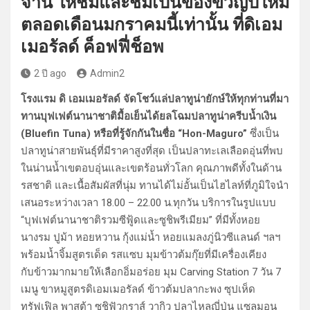
จาน ให้ชมและชิมเป็นของขวัญปีใหม่
ตลอดเดือนมกราคมนี้เท่านั้น ที่ดิเอม
เมอรัลด์ ค็อฟฟี่ช็อพ
2 ปี ago
Admin2
โรงแรม ดิ เอมเมอรัลด์ จัดโชว์แล่ปลาทูน่ายักษ์ให้ทุกท่านที่มา
ทานบุฟเฟต์นานาชาติมื้อเย็นได้ยลโฉมปลาทูน่าครีบน้ำเงิน
(Bluefin Tuna) หรือที่รู้จักกันในชื่อ “Hon-Maguro”
ซึ่งเป็น
ปลาทูน่าสายพันธุ์ที่มีราคาสูงที่สุด เป็นปลาทะเลเลือดอุ่นที่พบ
ในน่านน้ำเขตอบอุ่นและเขตร้อนทั่วโลก คุณภาพดีทั้งในด้าน
รสชาติ และเนื้อสัมผัสที่นุ่ม ทานได้ไม่อั้นเป็นไฮไลท์ที่ภูมิใจนำ
เสนอระหว่างเวลา 18.00 – 22.00 น.ทุกวัน บริการในรูปแบบ
“บุฟเฟต์นานาชาติรวมซีฟู้ดและซูชิพรีเมียม” ที่มีทั้งหอย
นางรม ปูม้า หอยหวาน กุ้งแม่น้ำ หอยแมลงภู่นิวซีแลนด์ ฯลฯ
พร้อมน้ำจิ้มสูตรเด็ด รสแซบ มุมข้าวต้มกุ๊ยที่มีเครื่องเคียง
กับข้าวมากมายให้เลือกอิ่มอร่อย มุม Carving Station 7 วัน 7
เมนู ขาหมูสูตรดิเอมเมอรัลด์ ข้าวต้มปลากะพง ซุปเห็ด
ทรัฟเฟิล พาสต้า ซูชิฟัวกราส์ วากิว ปลาไหลญี่ปุ่น แซลมอน