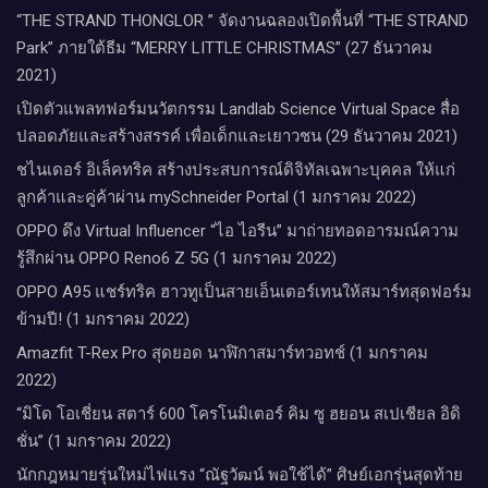
“THE STRAND THONGLOR ” จัดงานฉลองเปิดพื้นที่ “THE STRAND
Park” ภายใต้ธีม “MERRY LITTLE CHRISTMAS” (27 ธันวาคม
2021)
เปิดตัวแพลทฟอร์มนวัตกรรม Landlab Science Virtual Space สื่อ
ปลอดภัยและสร้างสรรค์ เพื่อเด็กและเยาวชน (29 ธันวาคม 2021)
ชไนเดอร์ อิเล็คทริค สร้างประสบการณ์ดิจิทัลเฉพาะบุคคล ให้แก่
ลูกค้าและคู่ค้าผ่าน mySchneider Portal (1 มกราคม 2022)
OPPO ดึง Virtual Influencer “ไอ ไอรีน” มาถ่ายทอดอารมณ์ความ
รู้สึกผ่าน OPPO Reno6 Z 5G (1 มกราคม 2022)
OPPO A95 แชร์ทริค ฮาวทูเป็นสายเอ็นเตอร์เทนให้สมาร์ทสุดฟอร์ม
ข้ามปี! (1 มกราคม 2022)
Amazfit T-Rex Pro สุดยอด นาฬิกาสมาร์ทวอทช์ (1 มกราคม
2022)
“มิโด โอเชี่ยน สตาร์ 600 โครโนมิเตอร์ คิม ซู ฮยอน สเปเชียล อิดิ
ชั่น” (1 มกราคม 2022)
นักกฎหมายรุ่นใหม่ไฟแรง “ณัฐวัฒน์ พอใช้ได้” ศิษย์เอกรุ่นสุดท้าย