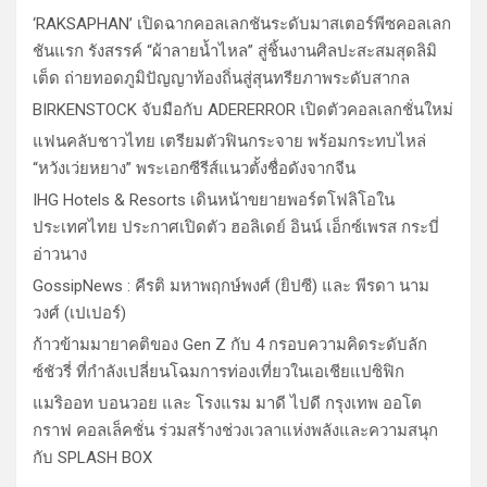
‘RAKSAPHAN’ เปิดฉากคอลเลกชันระดับมาสเตอร์พีซคอลเลก
ชันแรก รังสรรค์ “ผ้าลายน้ำไหล” สู่ชิ้นงานศิลปะสะสมสุดลิมิ
เต็ด ถ่ายทอดภูมิปัญญาท้องถิ่นสู่สุนทรียภาพระดับสากล
BIRKENSTOCK จับมือกับ ADERERROR เปิดตัวคอลเลกชั่นใหม่
แฟนคลับชาวไทย เตรียมตัวฟินกระจาย พร้อมกระทบไหล่
“หวังเว่ยหยาง” พระเอกซีรีส์แนวตั้งชื่อดังจากจีน
IHG Hotels & Resorts เดินหน้าขยายพอร์ตโฟลิโอใน
ประเทศไทย ประกาศเปิดตัว ฮอลิเดย์ อินน์ เอ็กซ์เพรส กระบี่
อ่าวนาง
GossipNews : คีรติ มหาพฤกษ์พงศ์ (ยิปซี) และ พีรดา นาม
วงศ์ (เปเปอร์)
ก้าวข้ามมายาคติของ Gen Z กับ 4 กรอบความคิดระดับลัก
ซ์ชัวรี่ ที่กำลังเปลี่ยนโฉมการท่องเที่ยวในเอเชียแปซิฟิก
แมริออท บอนวอย และ โรงแรม มาดี ไปดี กรุงเทพ ออโต
กราฟ คอลเล็คชั่น ร่วมสร้างช่วงเวลาแห่งพลังและความสนุก
กับ SPLASH BOX