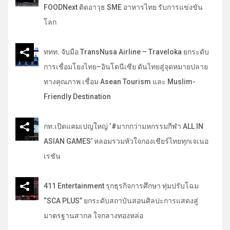
FOODNext ติดอาวุธ SME อาหารไทย รับการแข่งขัน
โลก
ททท. จับมือ TransNusa Airline – Traveloka ยกระดับ
การเชื่อมโยงไทย–อินโดนีเซีย ดันไทยสู่จุดหมายปลาย
ทางคุณภาพ เชื่อม Asean Tourism และ Muslim-
Friendly Destination
กท.เปิดแคมเปญใหญ่ ‘#มากกว่ามหกรรมกีฬา ALL IN
ASIAN GAMES’ หลอมรวมหัวใจกองเชียร์ไทยทุกเจเนอ
เรชัน
411 Entertainment รุกธุรกิจการศึกษา ทุ่มปรับโฉม
“SCA PLUS” ยกระดับสถาบันสอนศิลปะการแสดงสู่
มาตรฐานสากล ใจกลางทองหล่อ