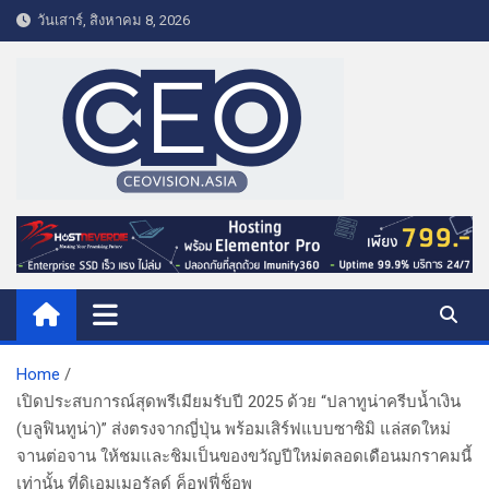
S
วันเสาร์, สิงหาคม 8, 2026
k
i
p
t
o
c
o
CEO VISION.ASIA
Business & Lifestyle
n
t
e
n
t
Home
เปิดประสบการณ์สุดพรีเมียมรับปี 2025 ด้วย “ปลาทูน่าครีบน้ำเงิน
(บลูฟินทูน่า)” ส่งตรงจากญี่ปุ่น พร้อมเสิร์ฟแบบซาซิมิ แล่สดใหม่
จานต่อจาน ให้ชมและชิมเป็นของขวัญปีใหม่ตลอดเดือนมกราคมนี้
เท่านั้น ที่ดิเอมเมอรัลด์ ค็อฟฟี่ช็อพ