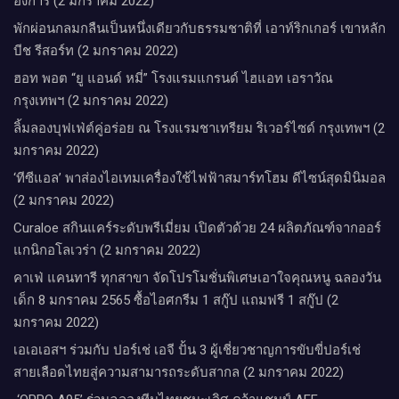
ฮังการี (2 มกราคม 2022)
พักผ่อนกลมกลืนเป็นหนึ่งเดียวกับธรรมชาติที่ เอาท์ริกเกอร์ เขาหลัก
บีช รีสอร์ท (2 มกราคม 2022)
ฮอท พอต “ยู แอนด์ หมี่” โรงแรมแกรนด์ ไฮแอท เอราวัณ
กรุงเทพฯ (2 มกราคม 2022)
ลิ้มลองบุฟเฟ่ต์คู่อร่อย ณ โรงแรมชาเทรียม ริเวอร์ไซด์ กรุงเทพฯ (2
มกราคม 2022)
‘ทีซีแอล’ พาส่องไอเทมเครื่องใช้ไฟฟ้าสมาร์ทโฮม ดีไซน์สุดมินิมอล
(2 มกราคม 2022)
Curaloe สกินแคร์ระดับพรีเมี่ยม เปิดตัวด้วย 24 ผลิตภัณฑ์จากออร์
แกนิกอโลเวร่า (2 มกราคม 2022)
คาเฟ่ แคนทารี ทุกสาขา จัดโปรโมชั่นพิเศษเอาใจคุณหนู ฉลองวัน
เด็ก 8 มกราคม 2565 ซื้อไอศกรีม 1 สกู๊ป แถมฟรี 1 สกู๊ป (2
มกราคม 2022)
เอเอเอสฯ ร่วมกับ ปอร์เช่ เอจี ปั้น 3 ผู้เชี่ยวชาญการขับขี่ปอร์เช่
สายเลือดไทยสู่ความสามารถระดับสากล (2 มกราคม 2022)