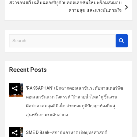
สวารอฟสกี้ เฉลิมฉลองปีงูด้วยคอลเลกชันใหม่พร้อมส่งมอบ
แ
ความสุข และแรงบันดาลใจ
น
ว
เ
S
รื่
e
a
อ
r
ง
c
Recent Posts
h
'RAKSAPHAN' เปิดฉากคอลเลกชันระดับมาสเตอร์พีซ
คอลเลกชันแรก รังสรรค์ "ผ้าลายน้ำไหล" สู่ชิ้นงาน
ศิลปะสะสมสุดลิมิเต็ด ถ่ายทอดภูมิปัญญาท้องถิ่นสู่
สุนทรียภาพระดับสากล
SME D Bank–สถาบันอาหาร เปิดยุทธศาสตร์