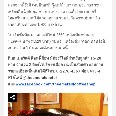
นอกจากนี้ยังมี เทปปันยากิ กุ้งแม่น้ำเผา เทมปุระ ฯลฯ รวม
เครื่องดื่มน้ำอัดลม ชา-กาแฟ ของหวานทั้งไทย เบเกอรี่
ไอศกรีม และผลไม้ตามฤดูกาล รับประกันความคุ้มค่า ใน
ราคาเพียงท่านละ 1,700 บาทถ้วน
โปรโมชั่นพิเศษ!! ฉลองปีใหม่ 2568 เหลือเพียงท่านละ
1,299++ บาท (1,529 บาท) รับฟรี!! เครื่องดื่ม “ค็อกเทลหรือม็
อกเทล 1 แก้ว” ตลอดเดือนมกราคมนี้
ดิเอมเมอรัลด์ ค็อฟฟี่ช็อพ มีห้องวีไอพีสำหรับลูกค้า 15-20
ท่าน จำนวน 2 ห้องไว้บริการเพื่อความเป็นส่วนตัว สอบถาม
รายละเอียดเพิ่มเติมได้ที่โทร. 0-2276-4567 ต่อ 8413-4
หรือไลน์ @theemeraldhotel
และ
www.facebook.com/theemeraldcoffeeshop