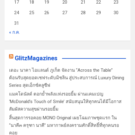
17
18
19
20
21
22
23
24
25
26
27
28
29
30
31
« ก.ค.
GlitzMagazines
เดอะ นาคา ไอแลนด์ ภูเก็ต จัดงาน “Across the Table”
ต้อนรับสุดยอดเชฟระดับมิชลิน สู่ประสบการณ์ Luxury Dining
Series สุดเอ็กซ์คลูซีฟ
แมคโดนัลด์ ตอกย้ำพลังแห่งรอยยิ้ม ผ่านแคมเปญ
‘McDonald’s Touch of Smile’ สนับสนุนให้ทุกคนได้มีโอกาส
สัมผัสความสุขผ่านรอยยิ้ม
สิ้นสุดการรอคอย MONO Original เผยโฉมภาพชุดแรก ใน
“นาคี๓ ครุฑา นาคี” มหากาพย์สงครามศักดิ์สิทธิ์ที่ทุกคนรอ
คอย