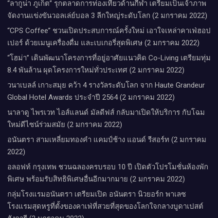
“ลากูน่า ภูเก็ต” รุกตลาดการท่องเที่ยวด้านกีฬา เตรียมเป็นเจ้าภาพ
จัดงานแข่งขันวอลเล่ย์บอล 3 ลีกใหญ่ระดับโลก (2 มกราคม 2022)
“CPS Coffee” ชวนเปิดประสบการณ์ครั้งใหม่ เอาใจเหล่าคาเฟ่ฮอป
เปอร์ ด้วยเมนูเครื่องดื่ม และเบเกอรี่สุดพิเศษ (2 มกราคม 2022)
“โฮม่า” เดินพัฒนาโครงการที่อยู่อาศัยแนวคิด Co-Living เตรียมทุ่ม
8.4 พันล้าน ผุดโครงการใหม่ทั่วประเทศ (2 มกราคม 2022)
วนาเบลล์ เกาะสมุย คว้า 4 รางวัลระดับโลก จาก Haute Grandeur
Global Hotel Awards ประจำปี 2564 (2 มกราคม 2022)
นาลาดู ไพรเวท ไอส์แลนด์ มัลดีฟส์ กลับมาเปิดให้บริการ กับโฉม
ใหม่ดีไซน์ร่วมสมัย (2 มกราคม 2022)
อนันตรา สามเหลี่ยมทองคำ แคมป์ช้าง แอนด์ รีสอร์ท (2 มกราคม
2022)
อลอฟท์ กรุงเทพ ชวนฉลองครบรอบ 10 ปี เปิดตัวโปรโมชั่นห้องพัก
พิเศษ พร้อมรับสิทธิพิเศษอื่นอีกมากมาย (2 มกราคม 2022)
กลุ่มโรงแรมอนันตรา เตรียมเปิด อนันตรา นิวยอร์ก พาเลซ
โรงแรมสุดหรูที่ตั้งของคาเฟ่ที่สวยที่สุดของโลกใจกลางบูดาเปสต์