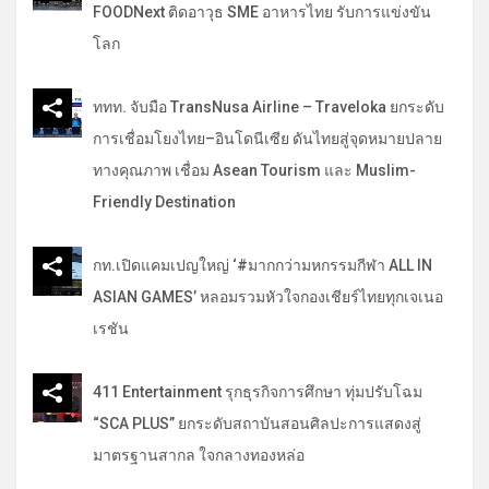
FOODNext ติดอาวุธ SME อาหารไทย รับการแข่งขัน
โลก
ททท. จับมือ TransNusa Airline – Traveloka ยกระดับ
การเชื่อมโยงไทย–อินโดนีเซีย ดันไทยสู่จุดหมายปลาย
ทางคุณภาพ เชื่อม Asean Tourism และ Muslim-
Friendly Destination
กท.เปิดแคมเปญใหญ่ ‘#มากกว่ามหกรรมกีฬา ALL IN
ASIAN GAMES’ หลอมรวมหัวใจกองเชียร์ไทยทุกเจเนอ
เรชัน
411 Entertainment รุกธุรกิจการศึกษา ทุ่มปรับโฉม
“SCA PLUS” ยกระดับสถาบันสอนศิลปะการแสดงสู่
มาตรฐานสากล ใจกลางทองหล่อ