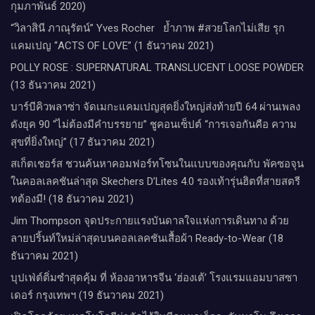
กุมภาพันธ์ 2020)
“วิลาสินี ภาณุรัตน์” Yves Rocher​ ย้ำภาพ #สวยโลกไม่เสีย รุก
แคมเปญ “ACTS OF LOVE” (1 ธันวาคม 2021)
POLLY ROSE : SUPERNATURAL TRANSLUCENT LOOSE POWDER
(13 ธันวาคม 2021)
บาร์บีคิวพลาซ่า จัดเมกะแคมเปญสุดยิ่งใหญ่ส่งท้ายปี 64 ผ่านเพลง
ดังยุค 90 “ไม่ต้องมีคำบรรยาย” ชูคอนเซ็ปต์ “การเจอกันคือ ความ
สุขที่ยิ่งใหญ่” (17 ธันวาคม 2021)
สเก็ตเชอร์ส ชวนค้นหาคอมฟอร์ทโซนในแบบของคุณกับ พัคซอจุน
ในคอลเลคชันล่าสุด Skechers D’Lites 4.0 รองเท้ารุ่นฮิตที่สายสตรี
ทต้องมี! (18 ธันวาคม 2021)
Jim Thompson จุดประกายแรงบันดาลใจแห่งการเดินทาง ด้วย
ลายปริ้นท์ใหม่ล่าสุดบนคอลเลคชันเสื้อผ้า Ready-to-Wear (18
ธันวาคม 2021)
บุปเฟ่ต์ติ่มซำสุดคุ้ม ที่ ห้อง​อาหารจีน​ ‘ฮ่องเต้’ โรงแรม​แอม​บาส​ซา​
เดอร์​ กรุงเทพฯ​ (19 ธันวาคม 2021)