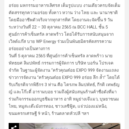
อร่อย มหกรรมอาหารเลิศรส เต็มรูปแบบ งานเดียวครบจัดเต็ม
คัดสรรทุกความอร่อย ทั้งคาว หวาน ว่าง ไทย และ นานาชาติ
โดยมืออาชีพตัวจริงจากทุกสารทิศ โดยงานจะจัดขึ้น 9 วัน
ระหว่างวันที่ 22 – 30 ตุลาคม 2565 ณ BCC HALL ชั้น 5
ศูนย์การค้าเซ็นทรัล ลาดพร้าว โดยได้รับการสนับสนุนจาก
เวิลด์แก๊ส บาย WP Energy ร่วมเป็นพันธมิตรคัดสรรความ
อร่อยอย่างเป็นทางการ
วันที่ 5 ตุลาคม 2565 ที่ศูนย์การค้าเซ็นทรัล ลาดพร้าว นาย
พัทธยศ ลิมปพัทธ์ กรรมการผู้จัดการ บริษัท บอร์น โปรเจค
จำกัด ในฐานะผู้จัดงาน “ครัวคุณต๋อย EXPO 999 จัดงานแถลง
ข่าวการจัดงาน “ครัวคุณต๋อย EXPO 999 อร่อย ลึก ล้ำ” โดยได้
รับเกียรติจากพิธีกร 3 ท่าน คือ ไตรภพ ลิมปพัทธ์, กีรติ เทพธัญ
ญ์ และโก๊ะตี๋ อารามบอย รวมถึงผู้สนับสนุนร้านค้าชื่อดังที่มา
ร่วมกิจกรรมออกบูธชิมอาหาร อาทิ หมูย่างเจ๊แมว, บุษยาขนม
ไทย, หมูสะเต๊ะมังกรทอง, ชาวเลซีฟู้ด, แจ่วบ่องแม่หนิง,
ขนมครกเศรษฐี 9 หน้า, ร้านตลาดหัวปลี ฯลฯ