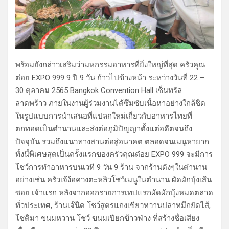
พร้อมยังกล่าวเสริมว่ามหกรรมอาหารที่ยิ่งใหญ่ที่สุด​ ครัวคุณ
ต๋อย EXPO 999 9 ปี 9 วัน ก้าวไปข้างหน้า​ ระหว่างวันที่ 22 –
30 ตุลาคม 2565​ Bangkok Convention Hall เซ็นทรัล
ลาดพร้าว ภายในงานผู้ร่วมงานได้ซึมซับเนื้อหาอย่างใกล้ชิด
ในรูปแบบการนำเสนอที่แปลกใหม่เกี่ยวกับอาหารไทยที่
ตกทอดเป็นตำนานและส่งต่อภูมิปัญญาตั้งแต่อดีตจนถึง
ปัจจุบัน รวมถึงแนวทางสานต่อสู่อนาคต ตลอดจนเมนูหายาก
ทั้งนี้พิเศษสุดเป็นครั้งแรกของครัวคุณต๋อย EXPO 999 จะมีการ
โชว์การทำอาหารบนเวที 9 วัน 9 ร้าน จากร้านดังๆในตำนาน
อย่างเช่น ครัวเจ้ง้อควงตะหลิวโชว์เมนูในตำนาน ผัดผักบุ้งเส้น
ซอย เจ้าแรก หลังจากออกรายการเทปแรกผัดผักบุ้งหมดตลาด
ทั่วประเทศ, ร้านเจ๊นิด โชว์สูตรแกงเขียวหวานปลาหมึกยัดไส้,
โชติมา ขนมหวาน โชว์ ขนมเปียกข้าวฟ่าง ที่สร้างชื่อเสียง