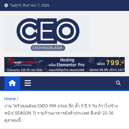
S
วันศุกร์, สิงหาคม 7, 2026
k
i
p
t
o
c
o
CEO VISION.ASIA
Business & Lifestyle
n
t
e
n
t
Home
งาน “ครัวคุณต๋อย EXPO 999 อร่อย ลึก ล้ำ 9 ปี 9 วัน ก้าวไปข้าง
หน้า( SEASON 7) รวมร้านอาหารดังทั่วประเทศ ดีเดย์! 22-30
ตุลาคมนี้