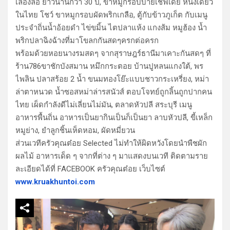
เลื่องลือ ยาวนานกว่า 30 ปี, ขาหมูกรอบบายเชฟเดย์ หนึ่งเดียว
ในไทย โชว์ ขาหมูกรอบผัดพริกเกลือ, ตู้กับข้าวภูเก็ต กับเมนู
ประจำถิ่นน้ำอ้อยดำ ไข่ขมิ้น ไตปลาแห้ง แกงส้ม หมูฮ้อง น้ำ
พริกปลาฉิงฉ้างที่มาโขลกกันสดๆครกต่อครก
พร้อมด้วยหอยนางรมสดๆ จากสุราษฎร์ธานีมาเคาะกันสดๆ ที่
ร้าน786ขาชักบังสมาน หมึกกระตอย บ้านปูหลนแกงใต้, พร
ไพลิน ปลาสร้อย 2 น้ำ ขนมทองโย๊ะแบบชาวกระเหรี่ยง, หม่า
ล่าตาหนวด น้ำซอสหม่าล่ารสนัวส์ ตอบโจทย์ถูกลิ้นถูกปากคน
ไทย เผ็ดกำลังดีไม่เลี่ยนไม่มัน, ตลาดหัวปลี สระบุรี เมนู
อาหารพื้นถิ่น อาหารเป็นยากินเป็นก็เป็นยา ลาบหัวปลี, ขี้เหล็ก
หมูย่าง, ยำลูกชิ้นเห็ดหอม, ผัดหมี่ยวน
ส่วนเวทีครัวคุณต๋อย Selected ไม่ทำให้ผิดหวังโดยนำพืชผัก
ผลไม้ อาหารเด็ด ๆ จากที่ต่าง ๆ มาแสดงบนเวที ติดตามราย
ละเอียดได้ที่ FACEBOOK ครัวคุณต๋อย เว็บไซต์
www.kruakhuntoi.com