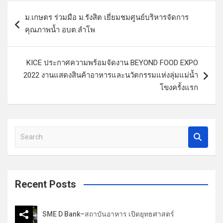
แ
ม.เกษตร ร่วมมือ ม.รังสิต เยี่ยมชมศูนย์บริหารจัดการ
น
คุณภาพน้ำ อบต.ลำโพ
ะ
แ
KICE ประกาศความพร้อมจัดงาน BEYOND FOOD EXPO
น
2022 งานแสดงสินค้าอาหารและนวัตกรรมแห่งลุ่มแม่น้ำ
ว
โขงครั้งแรก
เ
รื่
S
อ
e
ง
a
r
c
Recent Posts
h
SME D Bank–สถาบันอาหาร เปิดยุทธศาสตร์