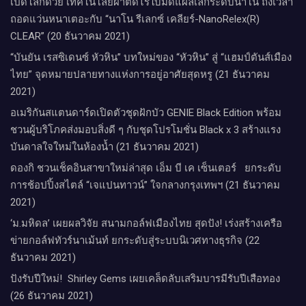
เปิดโลกด้วย เทคโนโลยีผ่าตัดไร้ใบมีดแผลเล็กระดับนาโน ถึงเวลา
ถอดแว่นหนาเตอะกับ “นาโน รีเลกซ์ เคลียร์-NanoRelex(R)
CLEAR” (20 ธันวาคม 2021)
“บันยัน เรสซิเดนซ์ หัวหิน” บทใหม่ของ “หัวหิน” สู่ “แฮมป์ตันส์เมือง
ไทย” จุดหมายปลายทางแห่งการอยู่อาศัยสุดหรู (21 ธันวาคม
2021)
อเมริกันสแตนดาร์ดเปิดตัวชุดฝักบัว GENIE Black Edition พร้อม
ชวนผู้บริโภคส่งมอบสิ่งดี ๆ กับชุดโปรโมชั่น Black x 3 สร้างแรง
บันดาลใจใหม่ในห้องน้ำ (21 ธันวาคม 2021)
ดองกิ ชวนเช็คอินสาขาใหม่ล่าสุด เอ็ม บี เค เซ็นเตอร์ ยกระดับ
การช้อปปิ้งสไตล์ “เจแปนทาวน์” ใจกลางกรุงเทพฯ (21 ธันวาคม
2021)
‘ม.มหิดล’ เผยผลวิจัย สนามกอล์ฟเมืองไทย สุดปัง! เร่งสร้างเครือ
ข่ายกอล์ฟทัวร์นาเม้นท์ ยกระดับสู่ระบบนิเวศทางธุรกิจ (22
ธันวาคม 2021)
ปังรับปีใหม่​! ​ Shirley Gems เผยเคล็ดลับ​เสริมบารมีรับปีเสือทอง
(26 ธันวาคม 2021)