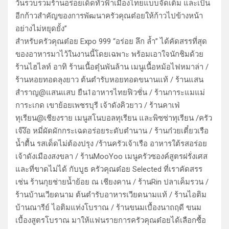
วันรวบรวมร้านอร่อยเด็ดทั่วฟ้าเมืองไทยแบบจัดเต็ม และเป็น
อีกก้าวสำคัญของการพัฒนาครัวคุณต๋อยให้ก้าวไปข้างหน้า
อย่างไม่หยุดยั้ง”
สำหรับครัวคุณต๋อย Expo 999 “อร่อย ลึก ล้ำ” ได้คัดสรรที่สุด
ของอาหารมาไว้ในงานนี้โดยเฉพาะ พร้อมเอาใจนักชิมด้วย
ร้านไฮไลท์ อาทิ ร้านเนื้อตุ๋นพันล้าน เมนูเนื้อหม้อไฟหมาล่า /
ร้านหอยทอดลุงยาว ต้นตำรับหอยทอดขนานแท้ / ร้านแสน
สำราญ@แสนแสบ ยืน1อาหารไทยฟิวชั่น / ร้านการะแมแม่
การะเกด เขาย้อยเพชรบุรี เจ้าดังคิวยาว / ร้านคาเฟ่
ทุเรียน@เชียงราย เมนูสโนบอลทุเรียน และพิซซ่าทุเรียน /ครัว
เจ๊ง๊อ หมี่ผัดผักกระเฉดอร่อยระดับตำนาน / ร้านก๋วยเตี๋ยวเรือ
น้ำตื้น รสเด็ดไม่ต้องปรุง /ร้านครัวเจ้าเรือ อาหารใต้รสอร่อย
เจ้าดังเมืองสงขลา / ร้านMooYoo เมนูครัวซองค์สูตรฝรั่งเศส
และที่ขาดไม่ได้ กับบูธ ครัวคุณต๋อย Selected ที่เราคัดสรร
เช่น ร้านกุยช่ายน้ำย้อย ณ เชียงคาน / ร้านRin ปลาเค็มรวน /
ร้านบ้านเวียดนาม ต้นตำรับอาหารเวียดนามแท้ / ร้านไอติม
บ้านณารีย์ ไอติมแท่งโบราณ / ร้านขนมเบื้องนาถฤดี ขนม
เบื้องสูตรโบราณ มาให้แฟนรายการครัวคุณต๋อยได้เลือกซื้อ