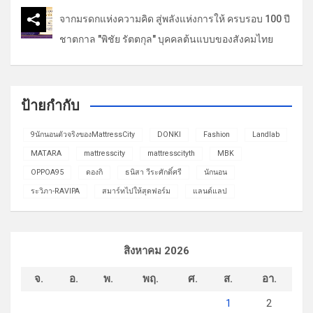
จากมรดกแห่งความคิด สู่พลังแห่งการให้ ครบรอบ 100 ปี
ชาตกาล "พิชัย รัตตกุล" บุคคลต้นแบบของสังคมไทย
ป้ายกำกับ
9นักนอนตัวจริงของMattressCity
DONKI
Fashion
Landlab
MATARA
mattresscity
mattresscityth
MBK
OPPOA95
ดองกิ
ธนิสา วีระศักดิ์ศรี
นักนอน
ระวิภา-RAVIPA
สมาร์ทไปให้สุดฟอร์ม
แลนด์แลป
สิงหาคม 2026
จ.
อ.
พ.
พฤ.
ศ.
ส.
อา.
1
2