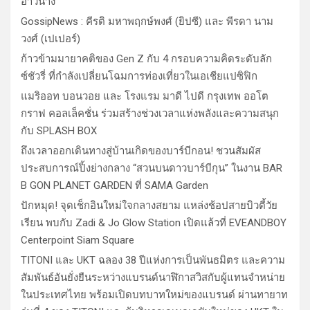
อ่าวนาง
GossipNews : คีรติ มหาพฤกษ์พงศ์ (ยิปซี) และ พีรดา นาม
วงศ์ (เปเปอร์)
ก้าวข้ามมายาคติของ Gen Z กับ 4 กรอบความคิดระดับลัก
ซ์ชัวรี่ ที่กำลังเปลี่ยนโฉมการท่องเที่ยวในเอเชียแปซิฟิก
แมริออท บอนวอย และ โรงแรม มาดี ไปดี กรุงเทพ ออโต
กราฟ คอลเล็คชั่น ร่วมสร้างช่วงเวลาแห่งพลังและความสนุก
กับ SPLASH BOX
ถึงเวลาออกเดินทางสู่บ้านเกิดของบาร์บีกอน! ชวนสัมผัส
ประสบการณ์ปิ้งย่างกลาง “สวนบนดาวบาร์บีกุน” ในงาน BAR
B GON PLANET GARDEN ที่ SAMA Garden
ปักหมุด! จุดเช็กอินใหม่ใจกลางสยาม แหล่งช้อปสายบิวตี้วัย
เรียน พบกับ Zadi & Jo Glow Station เปิดแล้วที่ EVEANDBOY
Centerpoint Siam Square
TITONI และ UKT ฉลอง 38 ปีแห่งการเป็นพันธมิตร และความ
สัมพันธ์อันยั่งยืนระหว่างแบรนด์นาฬิกาสวิสกับผู้แทนจำหน่าย
ในประเทศไทย พร้อมเปิดบทบาทใหม่ของแบรนด์ ผ่านทายาท