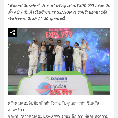
“พัทธยศ ลิมปพัทธ์” จัดงาน “ครัวคุณต๋อย EXPO 999 อร่อย ลึก
ล้ำ 9 ปี 9 วัน ก้าวไปข้างหน้า( SEASON 7) รวมร้านอาหารดัง
ทั่วประเทศ ดีเดย์! 22-30 ตุลาคมนี้
ครัวคุณต๋อยจับมือผนึกกำลังร่วมกับศูนย์การค้าเซ็นทรัล
ลาดพร้าว
จัดงาน “ครัวคุณต๋อย EXPO 999 อร่อย ลึก ล้ำ” ที่สุดแห่งความ