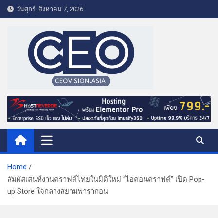
S
วันศุกร์, สิงหาคม 7, 2026
k
i
p
t
o
c
o
CEO VISION.ASIA
Business & Lifestyle
n
t
e
n
t
Home
สัมผัสเสน่ห์งานคราฟต์ไทยในมิติใหม่ “ไอคอนคราฟต์” เปิด Pop-
up Store ใจกลางสยามพารากอน