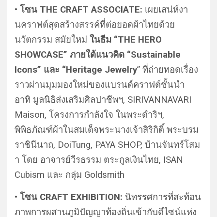
•
โซน THE CRAFT ASSOCIATE:
เผยเสน่ห์งา
นคราฟต์สุดสร้างสรรค์ที่ต่อยอดผ้าไทยด้วย
นวัตกรรม สมัยใหม่
ในธีม “THE HERO
SHOWCASE” ภายใต้แนวคิด “Sustainable
Icons” และ “Heritage Jewelry
” ที่ถ่ายทอดเรื่อง
ราวผ่านมุมมองใหม่ของแบรนด์คราฟต์ชั้นนำ
อาทิ มูลนิธิส่งเสริมศิลปาชีพฯ, SIRIVANNAVARI
Maison, โครงการกำลังใจ ในพระดำริฯ,
พิพิธภัณฑ์ผ้าในสมเด็จพระนางเจ้าสิริกิติ์ พระบรม
ราชินีนาถ, DoiTung, PAYA SHOP, บ้านจันทร์โสม
า โดย อาจารย์วีรธรรม ตระกูลเงินไทย, ISAN
Cubism และ กลุ่ม Goldsmith
• โซน CRAFT EXHIBITION:
นิทรรศการที่สะท้อน
ภาพการผสานภูมิปัญญาท้องถิ่นเข้ากับดีไซน์แห่ง