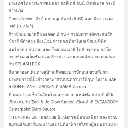
ประเทศไทย ประกาศเปิดตัว ฮอลิเดย์ อินน์ เอ็กซ์เพรส กระบี่
อ่าวนาง
GossipNews : คีรติ มหาพฤกษ์พงศ์ (ยิปซี) และ พีรดา นาม
วงศ์ (เปเปอร์)
ก้าวข้ามมายาคติของ Gen Z กับ 4 กรอบความคิดระดับลัก
ซ์ชัวรี่ ที่กำลังเปลี่ยนโฉมการท่องเที่ยวในเอเชียแปซิฟิก
แมริออท บอนวอย และ โรงแรม มาดี ไปดี กรุงเทพ ออโต
กราฟ คอลเล็คชั่น ร่วมสร้างช่วงเวลาแห่งพลังและความสนุก
กับ SPLASH BOX
ถึงเวลาออกเดินทางสู่บ้านเกิดของบาร์บีกอน! ชวนสัมผัส
ประสบการณ์ปิ้งย่างกลาง “สวนบนดาวบาร์บีกุน” ในงาน BAR
B GON PLANET GARDEN ที่ SAMA Garden
ปักหมุด! จุดเช็กอินใหม่ใจกลางสยาม แหล่งช้อปสายบิวตี้วัย
เรียน พบกับ Zadi & Jo Glow Station เปิดแล้วที่ EVEANDBOY
Centerpoint Siam Square
TITONI และ UKT ฉลอง 38 ปีแห่งการเป็นพันธมิตร และความ
สัมพันธ์อันยั่งยืนระหว่างแบรนด์นาฬิกาสวิสกับผู้แทนจำหน่าย