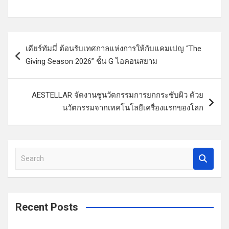
แ
เดียร์ทัมมี่ ต้อนรับเทศกาลแห่งการให้กับแคมเปญ “The
น
Giving Season 2026” ชั้น G ไอคอนสยาม
ะ
แ
AESTELLAR จัดงานชูนวัตกรรมการยกกระชับผิว ด้วย
น
นวัตกรรมจากเทคโนโลยีเครื่องแรกของโลก
ว
เ
รื่
S
e
อ
a
ง
r
c
Recent Posts
h