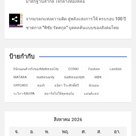
มาตรฐานสากล ใจกลางทองหล่อ
จากมรดกแห่งความคิด สู่พลังแห่งการให้ ครบรอบ 100 ปี
ชาตกาล "พิชัย รัตตกุล" บุคคลต้นแบบของสังคมไทย
ป้ายกำกับ
9นักนอนตัวจริงของMattressCity
DONKI
Fashion
Landlab
MATARA
mattresscity
mattresscityth
MBK
OPPOA95
ดองกิ
ธนิสา วีระศักดิ์ศรี
นักนอน
ระวิภา-RAVIPA
สมาร์ทไปให้สุดฟอร์ม
แลนด์แลป
สิงหาคม 2026
จ.
อ.
พ.
พฤ.
ศ.
ส.
อา.