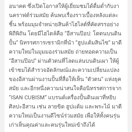
อนาคต ซึ่งเปิดโอกาสให้ผู้เยี่ยมชมได้ดื่มด่ำกับงา
นคราฟต์ร่วมสมัย ค้นพบเรื่องราวเบื้องหลังแต่ละ
ชิ้น พร้อมมุมจำหน่ายสินค้าไฮไลต์ที่คัดสรรอย่าง
พิถีพิถัน โดยมีไฮไตล์คือ “อีสานป๊อป: โตตนบนดิน
ปั้น” นิทรรศการเซรามิกที่นำ “ฮูปแต้มสินไซ” มาตี
ความใหม่ในมุมมองร่วมสมัย ถ่ายทอดความเป็น
“อีสานป๊อป” ผ่านตัวตนที่โลดแล่นบนดินเผา ให้ผู้
เข้าชมได้สำรวจอัตลักษณ์และความเปลี่ยนแปลง
ของอีสานผ่านงานปั้นที่สื่อให้เห็น “ตัวตน” แห่งยุค
สมัย และอีกหนึ่งความน่าสนใจคือนิทรรศการจาก
“ISAN CUBISM” แบรนด์เครื่องปั้นดินเผาที่หยิบ
ศิลปะอีสาน เช่น ลายขิด ฮูปแต้ม และพระไม้ มาตี
ความใหม่เป็นงานดีไซน์ร่วมสมัย เพื่อให้ทั้งคนรุ่น
เก่าเห็นคุณค่าและคนรุ่นใหม่เข้าถึงได้