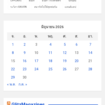
OPPOA95
ดองกิ
ธนิสา วีระศักดิ์ศรี
นักนอน
ระวิภา-RAVIPA
สมาร์ทไปให้สุดฟอร์ม
แลนด์แลป
มิถุนายน 2026
จ.
อ.
พ.
พฤ.
ศ.
ส.
อา.
1
2
3
4
5
6
7
8
9
10
11
12
13
14
15
16
17
18
19
20
21
22
23
24
25
26
27
28
29
30
« พ.ค.
ก.ค. »
GlitzMagazines