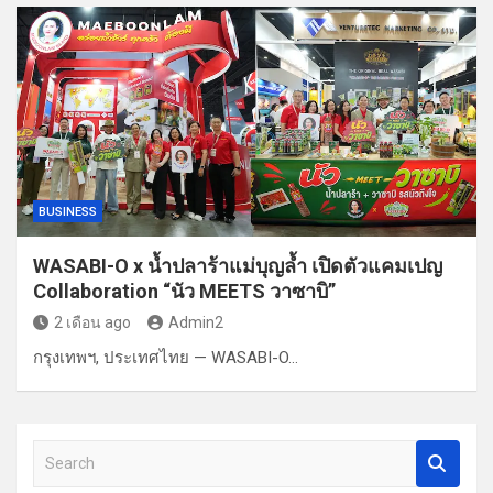
BUSINESS
WASABI-O x น้ำปลาร้าแม่บุญล้ำ เปิดตัวแคมเปญ
Collaboration “นัว MEETS วาซาบิ”
2 เดือน ago
Admin2
กรุงเทพฯ, ประเทศไทย — WASABI-O…
S
e