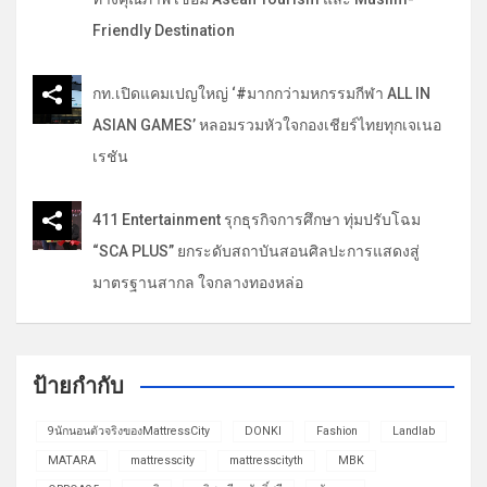
Friendly Destination
กท.เปิดแคมเปญใหญ่ ‘#มากกว่ามหกรรมกีฬา ALL IN
ASIAN GAMES’ หลอมรวมหัวใจกองเชียร์ไทยทุกเจเนอ
เรชัน
411 Entertainment รุกธุรกิจการศึกษา ทุ่มปรับโฉม
“SCA PLUS” ยกระดับสถาบันสอนศิลปะการแสดงสู่
มาตรฐานสากล ใจกลางทองหล่อ
ป้ายกำกับ
9นักนอนตัวจริงของMattressCity
DONKI
Fashion
Landlab
MATARA
mattresscity
mattresscityth
MBK