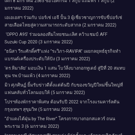
เด็ก 8 มกราคม 2565 ซื้อไอศกรีม 1 สกู๊ป แถมฟรี 1 สกู๊ป (2
มกราคม 2022)
เอเอเอสฯ ร่วมกับ ปอร์เช่ เอจี ปั้น 3 ผู้เชี่ยวชาญการขับขี่ปอร์เช่
สายเลือดไทยสู่ความสามารถระดับสากล (2 มกราคม 2022)
‘OPPO A95’ ร่วมฉลองทีมไทยชนะเลิศ คว้าแชมป์ AFF
Suzuki Cup 2020 (3 มกราคม 2022)
“ธนิสา วีระศักดิ์ศรี”แห่ง “ระวิภา-RAVIPA” เผยกลยุทธ์ธุรกิจทำ
แบรนด์เครื่องประดับให้ปัง (3 มกราคม 2022)
‘ดร.หิมาลัย’ มอบเงิน 1 แสน โบว์ลิ่งบางกอกทูเดย์ สู่ปีที่ 20 สมทบ
ทุน รพ.บ้านแพ้ว (4 มกราคม 2022)
มิว ศุภศิษฏ์ ยิ้มรับข่าวดีตั้งแต่ต้นปี กับของขวัญปีใหม่ชิ้นใหญ่ที่
แฟนคลับทั่วโลกมอบให้ (5 มกราคม 2022)
โปรฯห้องพักราคาพิเศษ ต้อนรับปี 2022 จากโรงแรมคาร์ลตัน
กรุงเทพฯ สุขุมวิท (5 มกราคม 2022)
“อำแดงไต้ฝุ่น by The River” โครงการบางกอกสแควร์ ถนน
พระราม 3 (6 มกราคม 2022)