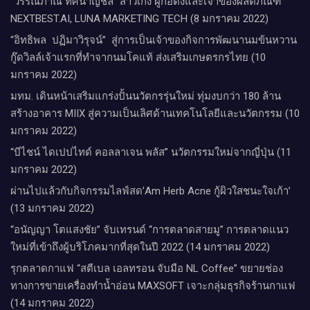
“วรรณภาณี ทัศนาญชลี” สาวเก่ง ผู้ก่อตั้งและเจ้าของผลิตภัณฑ์
NEXTBEST.AI, LUNA MARKETING TECH (8 มกราคม 2022)
“อิทธิพล ปฏิมาวิรุจน์” สู่การเป็นเจ้าของกิจการพัฒนานมข้นหวาน
กู๊ดวิลล์​เจ้าแรกที่ทำจากนมโคแท้ ส่งเสริมเกษตรกรไทย (10
มกราคม 2022)
มทม. เดินหน้าเสริมแกร่งปั้นนวัตกรรุ่นใหม่ ทุ่มงบกว่า 180 ล้าน
สร้างอาคาร MIIX สู่ความเป็นเลิศด้านเทคโนโลยีและนวัตกรรม (10
มกราคม 2022)
“บีไชน์ ไดเปปไทด์ คอลลาเจน พลัส” นวัตกรรมใหม่จากญี่ปุ่น (11
มกราคม 2022)
ผ่านไปแล้วกับกิจกรรมไลฟ์สด’Am Herb Acne กู้ผิวใสชนะใจเก้า’
(13 มกราคม 2022)
“อนัญญา โตแสงชัย” จับเทรนด์ “การตลาดสายมู” การตลาดแนว
ใหม่ที่เข้าถึงผู้บริโภคมากที่สุดในปี 2022 (14 มกราคม 2022)
รุกตลาดกาแฟ “สตีเบล เอลทรอน จับมือ NL Coffee” ขยายช่อง
ทางการขายเครื่องทำน้ำอ่อน MAXSOFT เจาะกลุ่มธุรกิจร้านกาแฟ
(14 มกราคม 2022)