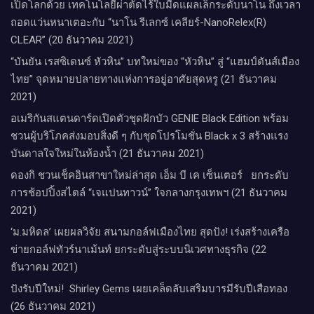
เปิดโลกด้วย เทคโนโลยีผ่าตัดไร้ใบมีดแผลเล็กระดับนาโน ถึงเวลา
ถอดแว่นหนาเตอะกับ “นาโน รีเลกซ์ เคลียร์-NanoRelex(R)
CLEAR” (20 ธันวาคม 2021)
“บันยัน เรสซิเดนซ์ หัวหิน” บทใหม่ของ “หัวหิน” สู่ “แฮมป์ตันส์เมือง
ไทย” จุดหมายปลายทางแห่งการอยู่อาศัยสุดหรู (21 ธันวาคม
2021)
อเมริกันสแตนดาร์ดเปิดตัวชุดฝักบัว GENIE Black Edition พร้อม
ชวนผู้บริโภคส่งมอบสิ่งดี ๆ กับชุดโปรโมชั่น Black x 3 สร้างแรง
บันดาลใจใหม่ในห้องน้ำ (21 ธันวาคม 2021)
ดองกิ ชวนเช็คอินสาขาใหม่ล่าสุด เอ็ม บี เค เซ็นเตอร์ ยกระดับ
การช้อปปิ้งสไตล์ “เจแปนทาวน์” ใจกลางกรุงเทพฯ (21 ธันวาคม
2021)
‘ม.มหิดล’ เผยผลวิจัย สนามกอล์ฟเมืองไทย สุดปัง! เร่งสร้างเครือ
ข่ายกอล์ฟทัวร์นาเม้นท์ ยกระดับสู่ระบบนิเวศทางธุรกิจ (22
ธันวาคม 2021)
ปังรับปีใหม่​! ​ Shirley Gems เผยเคล็ดลับ​เสริมบารมีรับปีเสือทอง
(26 ธันวาคม 2021)