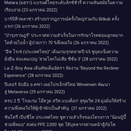
Matara (มธรา) แบรนด์ไทยระดับลักซ์ชัวรี่ ความทันสมัยในความ
เรียบง่าย (25 มกราคม 2022)
บาร์บีคิวพลาซ่า สร้างปรากฏการณ์ครั้งใหญ่ร่วมกับ Bitkub ครั้ง
แรก! (26 มกราคม 2022)
“บำรุงราษฎร์” ประกาศความสำเร็จในการรักษาโรคต่อมลูกหมาก
โตด้วยไอน้ำ ผู้ป่วยกว่า 70 %พึงพอใจ (26 มกราคม 2022)
“อีฟ โรเช่ (ประเทศไทย)” เดินเกมรุกตลาดปี 65 ชูจุดแข็งความ
ยั่งยืน ส่งแคมเปญ ‘สวยโลกไม่เสีย ซีซั่น 3’ (28 มกราคม 2022)
La-Z-Boy Asia เดินทัพเต็มอัตรา จัดงาน “Beyond the Recliner
Experience” (28 มกราคม 2022)
ปีเตอร์ จับมือ อ.คฑา เผยโปรเจ็กท์ใหม่ Winwinwin พัฒนา
สู่ Metaverse (29 มกราคม 2022)
ครบ 2 ปี ‘โรงแรม โอ๊ควูด สวีท แบงค็อก’ สุขุมวิท 24 มุ่งมั่นให้สร้าง
ความพึงพอใจให้ผู้เข้าพักเป็นสำคัญ (31 มกราคม 2022)
ซันโทรี่ เป๊ปซี่โค ประเทศไทย ชูความสำเร็จของโครงการ “น้อนบู้บี้
ช่วยพี่หมอ” ส่งต่อ PPE 2,000 ชุด ให้บุคลากรด่านหน้าสู้ภัยโค