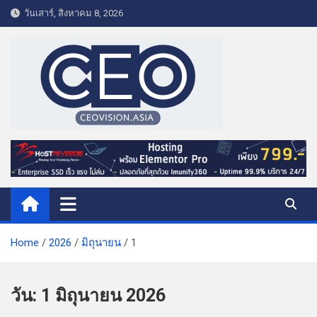
S
วันเสาร์, สิงหาคม 8, 2026
k
i
p
t
o
c
o
CEO VISION.ASIA
Business & Lifestyle
n
t
e
n
t
Home
2026
มิถุนายน
1
วัน:
1 มิถุนายน 2026