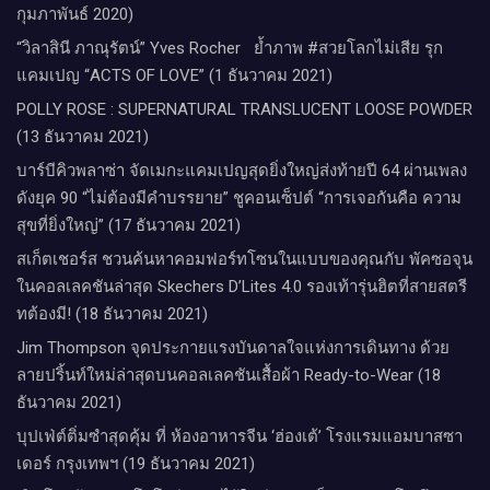
กุมภาพันธ์ 2020)
“วิลาสินี ภาณุรัตน์” Yves Rocher​ ย้ำภาพ #สวยโลกไม่เสีย รุก
แคมเปญ “ACTS OF LOVE” (1 ธันวาคม 2021)
POLLY ROSE : SUPERNATURAL TRANSLUCENT LOOSE POWDER
(13 ธันวาคม 2021)
บาร์บีคิวพลาซ่า จัดเมกะแคมเปญสุดยิ่งใหญ่ส่งท้ายปี 64 ผ่านเพลง
ดังยุค 90 “ไม่ต้องมีคำบรรยาย” ชูคอนเซ็ปต์ “การเจอกันคือ ความ
สุขที่ยิ่งใหญ่” (17 ธันวาคม 2021)
สเก็ตเชอร์ส ชวนค้นหาคอมฟอร์ทโซนในแบบของคุณกับ พัคซอจุน
ในคอลเลคชันล่าสุด Skechers D’Lites 4.0 รองเท้ารุ่นฮิตที่สายสตรี
ทต้องมี! (18 ธันวาคม 2021)
Jim Thompson จุดประกายแรงบันดาลใจแห่งการเดินทาง ด้วย
ลายปริ้นท์ใหม่ล่าสุดบนคอลเลคชันเสื้อผ้า Ready-to-Wear (18
ธันวาคม 2021)
บุปเฟ่ต์ติ่มซำสุดคุ้ม ที่ ห้อง​อาหารจีน​ ‘ฮ่องเต้’ โรงแรม​แอม​บาส​ซา​
เดอร์​ กรุงเทพฯ​ (19 ธันวาคม 2021)