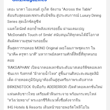
เดอะ นาคา ไอแลนด์ ภูเก็ต จัดงาน “Across the Table”
ต้อนรับสุดยอดเชฟระดับมิชลิน สู่ประสบการณ์ Luxury Dining
Series สุดเอ็กซ์คลูซีฟ
แมคโดนัลด์ ตอกย้ำพลังแห่งรอยยิ้ม ผ่านแคมเปญ
‘McDonald’s Touch of Smile’ สนับสนุนให้ทุกคนได้มีโอกาส
สัมผัสความสุขผ่านรอยยิ้ม
สิ้นสุดการรอคอย MONO Original เผยโฉมภาพชุดแรก ใน
“นาคี๓ ครุฑา นาคี” มหากาพย์สงครามศักดิ์สิทธิ์ที่ทุกคนรอ
คอย
‘RAKSAPHAN’ เปิดฉากคอลเลกชันระดับมาสเตอร์พีซคอลเลก
ชันแรก รังสรรค์ “ผ้าลายน้ำไหล” สู่ชิ้นงานศิลปะสะสมสุดลิมิ
เต็ด ถ่ายทอดภูมิปัญญาท้องถิ่นสู่สุนทรียภาพระดับสากล
BIRKENSTOCK จับมือกับ ADERERROR เปิดตัวคอลเลกชั่นใหม่
แฟนคลับชาวไทย เตรียมตัวฟินกระจาย พร้อมกระทบไหล่
“หวังเว่ยหยาง” พระเอกซีรีส์แนวตั้งชื่อดังจากจีน
IHG Hotels & Resorts เดินหน้าขยายพอร์ตโฟลิโอใน