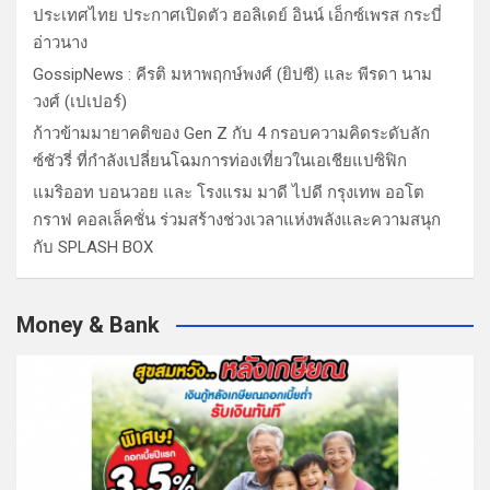
ประเทศไทย ประกาศเปิดตัว ฮอลิเดย์ อินน์ เอ็กซ์เพรส กระบี่
อ่าวนาง
GossipNews : คีรติ มหาพฤกษ์พงศ์ (ยิปซี) และ พีรดา นาม
วงศ์ (เปเปอร์)
ก้าวข้ามมายาคติของ Gen Z กับ 4 กรอบความคิดระดับลัก
ซ์ชัวรี่ ที่กำลังเปลี่ยนโฉมการท่องเที่ยวในเอเชียแปซิฟิก
แมริออท บอนวอย และ โรงแรม มาดี ไปดี กรุงเทพ ออโต
กราฟ คอลเล็คชั่น ร่วมสร้างช่วงเวลาแห่งพลังและความสนุก
กับ SPLASH BOX
Money & Bank