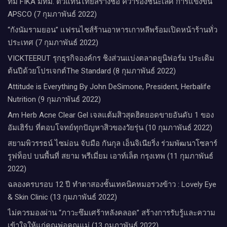
ทีม FIKA มทม. ตัวแทนไทยสร้างชื่อ คว้ารองชนะเลิศ การแข่งขัน
APSCO (7 กุมภาพันธ์ 2022)
“กังนัมรามยอน” แฟรนไชส์ร้านอาหารเกาหลีพร้อมเปิดหน้าร้านทั่ว
ประเทศ (7 กุมภาพันธ์ 2022)
VICKTEERUT รุกธุรกิจองค์กร ชิงส่วนแบ่งตลาดยูนิฟอร์ม​ ประเดิม
ต้นปีด้วยโปรเจกต์The Standard (8 กุมภาพันธ์ 2022)
Attitude is Everything By John DeSimone, President, Herbalife
Nutrition (9 กุมภาพันธ์ 2022)
Am Herb Acne Clear Gel เจลแต้มสิวสุดฮิตยอดขายอันดับ 1 ของ
อัมเฮิร์บ ที่ตอบโจทย์ทุกปัญหาสิวของวัยรุ่น (10 กุมภาพันธ์ 2022)
สยามพิวรรธน์ ไซม่อน จับมือ กันกุล เอ็นจิเนียริ่ง ร่วมพัฒนาโซลาร์
รูฟท็อป บนพื้นที่ สยาม พรีเมี่ยม เอาท์เล็ต กรุงเทพ (11 กุมภาพันธ์
2022)
ฉลองครบรอบ 12 ปี ทำตาสองชั้นเทคนิคหมอรวงข้าว : Lovely Eye
& Skin Clinic (13 กุมภาพันธ์ 2022)
ไม่ควรมองผ่าน “ภาวะซึมเศร้าหลังคลอด” สร้างการรับรู้และความ
เข้าใจให้แก่คุณพ่อคุณแม่ (13 กุมภาพันธ์ 2022)