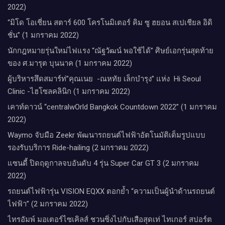
2022)
“มิโด โอเชี่ยน สตาร์ 600 โครโนมิเตอร์ คิม ซู ฮยอน สเปเชียล อิดิ
ชั่น” (1 มกราคม 2022)
นักกฎหมายรุ่นใหม่ไฟแรง “ณัฐวัฒน์ พอใช้ได้” ศิษย์เอกรุ่นสุดท้าย
ของ ศ.มารุต บุนนาค (1 มกราคม 2022)
ผู้บริหารสึดสมาร์ท่”คุณเนย -ณหทัย เล็กบำรุง” แห่ง Hi Seoul
Clinic -ไฮโซลคลินิก (1 มกราคม 2022)
เคาท์ดาวน์​ “centralwOrld Bangkok Countdown 2022” (1 มกราคม
2022)
Waymo จับมือ Zeekr พัฒนารถยนต์ไฟฟ้าอัตโนมัติเต็มรูปแบบ
รองรับบริการ Ride-hailing (2 มกราคม 2022)
แซนดี้ ปิดฤดูกาลจบอันดับ 4 รุ่น Super Car GT 3 (2 มกราคม
2022)
รถยนต์ไฟฟ้ารุ่น VISION EQXX ตอกย้ำ “ความเป็นผู้นำด้านรถยนต์
ไฟฟ้า” (2 มกราคม 2022)
ไทรอัมพ์ มอเตอร์ไซเคิลส์ ชวนซิ่งไปกับเสือสุดเท่ ไทเกอร์ สปอร์ต