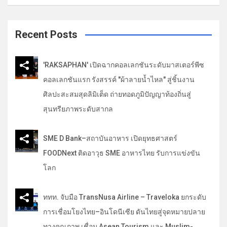
a
r
c
Recent Posts
h
'RAKSAPHAN' เปิดฉากคอลเลกชันระดับมาสเตอร์พีซ
คอลเลกชันแรก รังสรรค์ "ผ้าลายน้ำไหล" สู่ชิ้นงาน
ศิลปะสะสมสุดลิมิเต็ด ถ่ายทอดภูมิปัญญาท้องถิ่นสู่
สุนทรียภาพระดับสากล
SME D Bank–สถาบันอาหาร เปิดยุทธศาสตร์
FOODNext ติดอาวุธ SME อาหารไทย รับการแข่งขัน
โลก
ททท. จับมือ TransNusa Airline – Traveloka ยกระดับ
การเชื่อมโยงไทย–อินโดนีเซีย ดันไทยสู่จุดหมายปลาย
ทางคุณภาพ เชื่อม Asean Tourism และ Muslim-