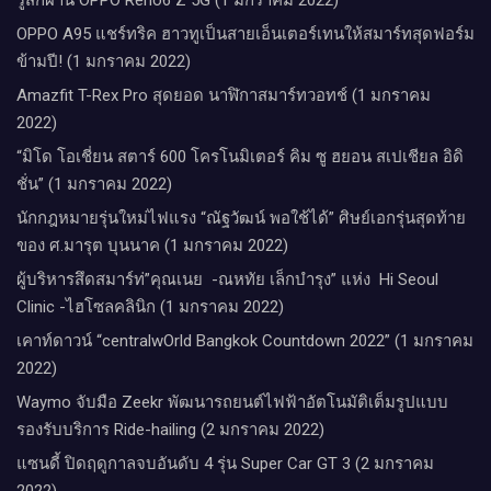
OPPO A95 แชร์ทริค ฮาวทูเป็นสายเอ็นเตอร์เทนให้สมาร์ทสุดฟอร์ม
ข้ามปี! (1 มกราคม 2022)
Amazfit T-Rex Pro สุดยอด นาฬิกาสมาร์ทวอทช์ (1 มกราคม
2022)
“มิโด โอเชี่ยน สตาร์ 600 โครโนมิเตอร์ คิม ซู ฮยอน สเปเชียล อิดิ
ชั่น” (1 มกราคม 2022)
นักกฎหมายรุ่นใหม่ไฟแรง “ณัฐวัฒน์ พอใช้ได้” ศิษย์เอกรุ่นสุดท้าย
ของ ศ.มารุต บุนนาค (1 มกราคม 2022)
ผู้บริหารสึดสมาร์ท่”คุณเนย -ณหทัย เล็กบำรุง” แห่ง Hi Seoul
Clinic -ไฮโซลคลินิก (1 มกราคม 2022)
เคาท์ดาวน์​ “centralwOrld Bangkok Countdown 2022” (1 มกราคม
2022)
Waymo จับมือ Zeekr พัฒนารถยนต์ไฟฟ้าอัตโนมัติเต็มรูปแบบ
รองรับบริการ Ride-hailing (2 มกราคม 2022)
แซนดี้ ปิดฤดูกาลจบอันดับ 4 รุ่น Super Car GT 3 (2 มกราคม
2022)