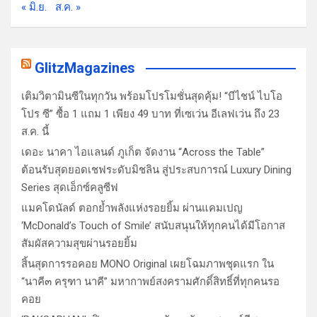
« มิ.ย.
ส.ค. »
GlitzMagazines
เติมวิตามินซีในทุกวัน พร้อมโปรโมชั่นสุดคุ้ม! “บีไชน์ ไบโอ
โปร ซี” ซื้อ 1 แถม 1 เพียง 49 บาท ที่เซเว่น อีเลฟเว่น ถึง 23
ส.ค. นี้
เดอะ นาคา ไอแลนด์ ภูเก็ต จัดงาน “Across the Table”
ต้อนรับสุดยอดเชฟระดับมิชลิน สู่ประสบการณ์ Luxury Dining
Series สุดเอ็กซ์คลูซีฟ
แมคโดนัลด์ ตอกย้ำพลังแห่งรอยยิ้ม ผ่านแคมเปญ
‘McDonald’s Touch of Smile’ สนับสนุนให้ทุกคนได้มีโอกาส
สัมผัสความสุขผ่านรอยยิ้ม
สิ้นสุดการรอคอย MONO Original เผยโฉมภาพชุดแรก ใน
“นาคี๓ ครุฑา นาคี” มหากาพย์สงครามศักดิ์สิทธิ์ที่ทุกคนรอ
คอย