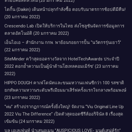
ทรอปิคอลที่หัวหิน (20 มกราคม 2022)
ไดกิ้น (Daikin) เดินหน้าปลุกกำลังซื้อ ตอบรับมาตรการช้อปดีมีคืน!
(20 มกราคม 2022)
Crescendo Lab เปิดให้บริการในไทย ส่งโซลูชันจัดการข้อมูลการ
ตลาดอัตโนมัติ (20 มกราคม 2022)
เอ็นไอเอ – สำนักงาน กกพ. พาย้อนรอยการปั้น “นวัตกรรุ่นเยาว์”
(22 มกราคม 2022)
SiteMinder คว้าสุดยอดรางวัลจาก HotelTechAwards ประจำปี
2022 ตอกย้ำความเป็นผู้นำด้านโฮเทลคอมเมิร์ซ’ (23 มกราคม
2022)
HIPPO DOUGH คาเฟ่โดนัทและขนมหวานแฟนซีกว่า 100 รสชาติ
ยกทัพความหวานระดับพรีเมียมมาเสิร์ฟครั้งแรกใจกลางพร้อมพงษ์
(23 มกราคม 2022)
“viu” สร้างปรากฏการณ์ครั้งยิ่งใหญ่! จัดงาน “Viu Original Line Up
2022 Viu The Difference” เปิดตัวสุดยอดซีรีส์ออริจินัล 8 เรื่องสุด
เข้มข้น (24 มกราคม 2022)
บลู เอเลเฟ่นท์ นำเสนอเมนู “AUSPICIOUS LOVE- มนต์เสน่ห์รัก”