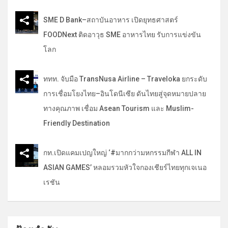
SME D Bank–สถาบันอาหาร เปิดยุทธศาสตร์
FOODNext ติดอาวุธ SME อาหารไทย รับการแข่งขัน
โลก
ททท. จับมือ TransNusa Airline – Traveloka ยกระดับ
การเชื่อมโยงไทย–อินโดนีเซีย ดันไทยสู่จุดหมายปลาย
ทางคุณภาพ เชื่อม Asean Tourism และ Muslim-
Friendly Destination
กท.เปิดแคมเปญใหญ่ ‘#มากกว่ามหกรรมกีฬา ALL IN
ASIAN GAMES’ หลอมรวมหัวใจกองเชียร์ไทยทุกเจเนอ
เรชัน