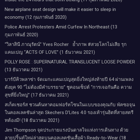
New airplane seat design will make it easier to sleep in
economy (12 กุมภาพันธ์ 2020)
Police Arrest Protesters Amid Curfew In Northeast (13
กุมภาพันธ์ 2020)
“วิลาสินี ภาณุรัตน์” Yves Rocher​ ย้ำภาพ #สวยโลกไม่เสีย รุก
แคมเปญ “ACTS OF LOVE” (1 ธันวาคม 2021)
POLLY ROSE : SUPERNATURAL TRANSLUCENT LOOSE POWDER
(13 ธันวาคม 2021)
บาร์บีคิวพลาซ่า จัดเมกะแคมเปญสุดยิ่งใหญ่ส่งท้ายปี 64 ผ่านเพลง
ดังยุค 90 “ไม่ต้องมีคำบรรยาย” ชูคอนเซ็ปต์ “การเจอกันคือ ความ
สุขที่ยิ่งใหญ่” (17 ธันวาคม 2021)
สเก็ตเชอร์ส ชวนค้นหาคอมฟอร์ทโซนในแบบของคุณกับ พัคซอจุน
ในคอลเลคชันล่าสุด Skechers D’Lites 4.0 รองเท้ารุ่นฮิตที่สายสตรี
ทต้องมี! (18 ธันวาคม 2021)
Jim Thompson จุดประกายแรงบันดาลใจแห่งการเดินทาง ด้วย
ลายปริ้นท์ใหม่ล่าสุดบนคอลเลคชันเสื้อผ้า Ready-to-Wear (18