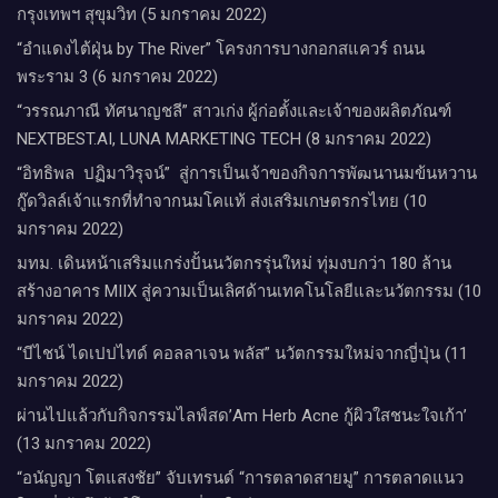
กรุงเทพฯ สุขุมวิท (5 มกราคม 2022)
“อำแดงไต้ฝุ่น by The River” โครงการบางกอกสแควร์ ถนน
พระราม 3 (6 มกราคม 2022)
“วรรณภาณี ทัศนาญชลี” สาวเก่ง ผู้ก่อตั้งและเจ้าของผลิตภัณฑ์
NEXTBEST.AI, LUNA MARKETING TECH (8 มกราคม 2022)
“อิทธิพล ปฏิมาวิรุจน์” สู่การเป็นเจ้าของกิจการพัฒนานมข้นหวาน
กู๊ดวิลล์​เจ้าแรกที่ทำจากนมโคแท้ ส่งเสริมเกษตรกรไทย (10
มกราคม 2022)
มทม. เดินหน้าเสริมแกร่งปั้นนวัตกรรุ่นใหม่ ทุ่มงบกว่า 180 ล้าน
สร้างอาคาร MIIX สู่ความเป็นเลิศด้านเทคโนโลยีและนวัตกรรม (10
มกราคม 2022)
“บีไชน์ ไดเปปไทด์ คอลลาเจน พลัส” นวัตกรรมใหม่จากญี่ปุ่น (11
มกราคม 2022)
ผ่านไปแล้วกับกิจกรรมไลฟ์สด’Am Herb Acne กู้ผิวใสชนะใจเก้า’
(13 มกราคม 2022)
“อนัญญา โตแสงชัย” จับเทรนด์ “การตลาดสายมู” การตลาดแนว