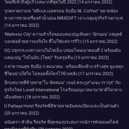
ใหม่ที่เข้าถึงผู้บริโภคมากที่สุดในปี 2022 (14 มกราคม 2022)
รุกตลาดกาแฟ “สตีเบล เอลทรอน จับมือ NL Coffee” ขยายช่อง
ทางการขายเครื่องทำน้ำอ่อน MAXSOFT เจาะกลุ่มธุรกิจร้านกาแฟ
(14 มกราคม 2022)
‘Mattress City’ ความสำเร็จของเเคมเปญเฟ้นหา ‘นักนอน’ กลยุทธ์
บอกต่อด้วยความจริงใจ ที่ไม่ใช่เเค่การรีวิว (15 มกราคม 2022)
GQ ปลุกกระแสกางเกงในไข่เย็น ปล่อยโฆษณาตอนที่ 2 พร้อมดัน
แคมเปญ “ไข่ไม่อับ (โชค)” รับตรุษจีน (15 มกราคม 2022)
ก.สาธารณสุข จับมือ ก.คมนาคม : พร้อมเคียงข้าง สร้างสุข ดูแลทุก
ชีวิตอย่างใส่ใจ ไม่ทอดทิ้งใครไว้ข้างหลัง (17 มกราคม 2022)
อีกบทบาทที่ท้ายทาย”โบ พัทธมน” เจน3 ตระกูล”เมฆะวรากุล” กับ
ธุรกิจใหม่ Lovell International โรงเรียนอนุบาลนานาชาติใจกลาง
เมืองพัทยา (18 มกราคม 2022)
U Pattaya Hotel รีสอร์ทที่มีชายหาดอันสงบเงียบและเป็นส่วนตัว
(20 มกราคม 2022)
อนันตรา หัวหิน รีสอร์ท ที่สุดของประสบการณ์การพักผ่อนสไตล์