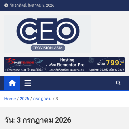
S
วันอาทิตย์, สิงหาคม 9, 2026
k
i
p
t
o
c
o
CEO VISION.ASIA
Business & Lifestyle
n
t
e
n
t
Home
2026
กรกฎาคม
3
วัน:
3 กรกฎาคม 2026