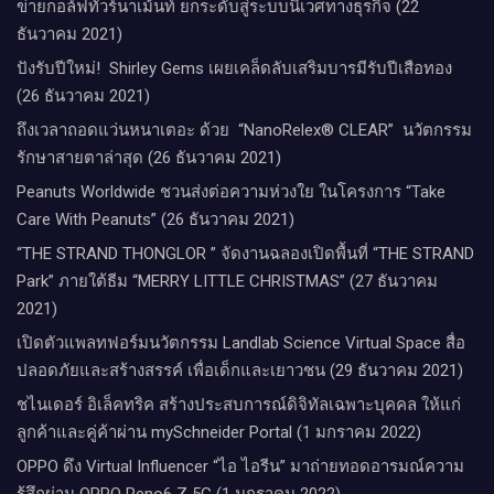
ข่ายกอล์ฟทัวร์นาเม้นท์ ยกระดับสู่ระบบนิเวศทางธุรกิจ (22
ธันวาคม 2021)
ปังรับปีใหม่​! ​ Shirley Gems เผยเคล็ดลับ​เสริมบารมีรับปีเสือทอง
(26 ธันวาคม 2021)
ถึงเวลาถอดแว่นหนาเตอะ ด้วย “NanoRelex® CLEAR” นวัตกรรม
รักษาสายตาล่าสุด (26 ธันวาคม 2021)
Peanuts Worldwide ชวนส่งต่อความห่วงใย​ ​ในโครงการ “Take
Care With Peanuts” (26 ธันวาคม 2021)
“THE STRAND THONGLOR ” จัดงานฉลองเปิดพื้นที่ “THE STRAND
Park” ภายใต้ธีม “MERRY LITTLE CHRISTMAS” (27 ธันวาคม
2021)
เปิดตัวแพลทฟอร์มนวัตกรรม Landlab Science Virtual Space สื่อ
ปลอดภัยและสร้างสรรค์ เพื่อเด็กและเยาวชน (29 ธันวาคม 2021)
ชไนเดอร์ อิเล็คทริค สร้างประสบการณ์ดิจิทัลเฉพาะบุคคล ให้แก่
ลูกค้าและคู่ค้าผ่าน mySchneider Portal (1 มกราคม 2022)
OPPO ดึง Virtual Influencer “ไอ ไอรีน” มาถ่ายทอดอารมณ์ความ
รู้สึกผ่าน OPPO Reno6 Z 5G (1 มกราคม 2022)