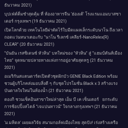
ธันวาคม 2021)
บุปเฟ่ต์ติ่มซำสุดคุ้ม ที่ ห้อง​อาหารจีน​ ‘ฮ่องเต้’ โรงแรม​แอม​บาส​ซา​
เดอร์​ กรุงเทพฯ​ (19 ธันวาคม 2021)
เปิดโลกด้วย เทคโนโลยีผ่าตัดไร้ใบมีดแผลเล็กระดับนาโน ถึงเวลา
ถอดแว่นหนาเตอะกับ “นาโน รีเลกซ์ เคลียร์-NanoRelex(R)
CLEAR” (20 ธันวาคม 2021)
“บันยัน เรสซิเดนซ์ หัวหิน” บทใหม่ของ “หัวหิน” สู่ “แฮมป์ตันส์เมือง
ไทย” จุดหมายปลายทางแห่งการอยู่อาศัยสุดหรู (21 ธันวาคม
2021)
อเมริกันสแตนดาร์ดเปิดตัวชุดฝักบัว GENIE Black Edition พร้อม
ชวนผู้บริโภคส่งมอบสิ่งดี ๆ กับชุดโปรโมชั่น Black x 3 สร้างแรง
บันดาลใจใหม่ในห้องน้ำ (21 ธันวาคม 2021)
ดองกิ ชวนเช็คอินสาขาใหม่ล่าสุด เอ็ม บี เค เซ็นเตอร์ ยกระดับ
การช้อปปิ้งสไตล์ “เจแปนทาวน์” ใจกลางกรุงเทพฯ (21 ธันวาคม
2021)
‘ม.มหิดล’ เผยผลวิจัย สนามกอล์ฟเมืองไทย สุดปัง! เร่งสร้างเครือ