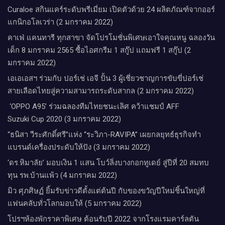
Curaloe สกินแคร์ระดับพรีเมี่ยม เปิดตัวด้วย 24 ผลิตภัณฑ์จากออร์
แกนิกอโลเวร่า (2 มกราคม 2022)
คาเฟ่ แคนทารี ทุกสาขา จัดโปรโมชั่นพิเศษเอาใจคุณหนู ฉลองวัน
เด็ก 8 มกราคม 2565 ซื้อไอศกรีม 1 สกู๊ป แถมฟรี 1 สกู๊ป (2
มกราคม 2022)
เอเอเอสฯ ร่วมกับ ปอร์เช่ เอจี ปั้น 3 ผู้เชี่ยวชาญการขับขี่ปอร์เช่
สายเลือดไทยสู่ความสามารถระดับสากล (2 มกราคม 2022)
‘OPPO A95’ ร่วมฉลองทีมไทยชนะเลิศ คว้าแชมป์ AFF
Suzuki Cup 2020 (3 มกราคม 2022)
“ธนิสา วีระศักดิ์ศรี”แห่ง “ระวิภา-RAVIPA” เผยกลยุทธ์ธุรกิจทำ
แบรนด์เครื่องประดับให้ปัง (3 มกราคม 2022)
‘ดร.หิมาลัย’ มอบเงิน 1 แสน โบว์ลิ่งบางกอกทูเดย์ สู่ปีที่ 20 สมทบ
ทุน รพ.บ้านแพ้ว (4 มกราคม 2022)
มิว ศุภศิษฏ์ ยิ้มรับข่าวดีตั้งแต่ต้นปี กับของขวัญปีใหม่ชิ้นใหญ่ที่
แฟนคลับทั่วโลกมอบให้ (5 มกราคม 2022)
โปรฯห้องพักราคาพิเศษ ต้อนรับปี 2022 จากโรงแรมคาร์ลตัน