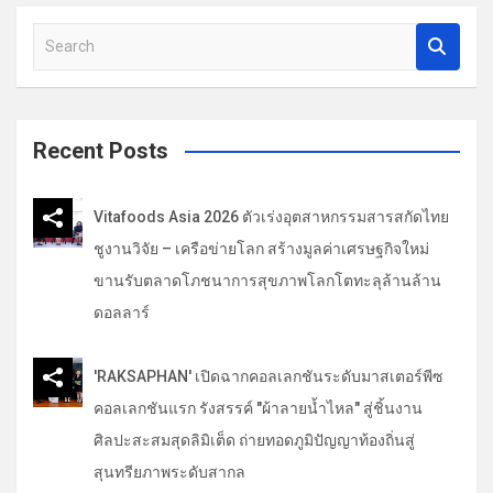
S
e
a
r
c
Recent Posts
h
Vitafoods Asia 2026 ตัวเร่งอุตสาหกรรมสารสกัดไทย
ชูงานวิจัย – เครือข่ายโลก สร้างมูลค่าเศรษฐกิจใหม่
ขานรับตลาดโภชนาการสุขภาพโลกโตทะลุล้านล้าน
ดอลลาร์
'RAKSAPHAN' เปิดฉากคอลเลกชันระดับมาสเตอร์พีซ
คอลเลกชันแรก รังสรรค์ "ผ้าลายน้ำไหล" สู่ชิ้นงาน
ศิลปะสะสมสุดลิมิเต็ด ถ่ายทอดภูมิปัญญาท้องถิ่นสู่
สุนทรียภาพระดับสากล