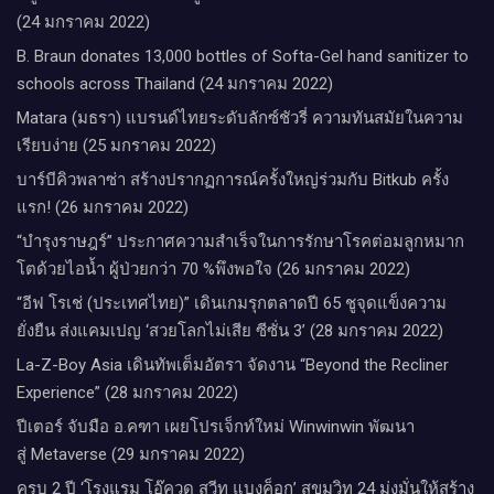
(24 มกราคม 2022)
B. Braun donates 13,000 bottles of Softa-Gel hand sanitizer to
schools across Thailand (24 มกราคม 2022)
Matara (มธรา) แบรนด์ไทยระดับลักซ์ชัวรี่ ความทันสมัยในความ
เรียบง่าย (25 มกราคม 2022)
บาร์บีคิวพลาซ่า สร้างปรากฏการณ์ครั้งใหญ่ร่วมกับ Bitkub ครั้ง
แรก! (26 มกราคม 2022)
“บำรุงราษฎร์” ประกาศความสำเร็จในการรักษาโรคต่อมลูกหมาก
โตด้วยไอน้ำ ผู้ป่วยกว่า 70 %พึงพอใจ (26 มกราคม 2022)
“อีฟ โรเช่ (ประเทศไทย)” เดินเกมรุกตลาดปี 65 ชูจุดแข็งความ
ยั่งยืน ส่งแคมเปญ ‘สวยโลกไม่เสีย ซีซั่น 3’ (28 มกราคม 2022)
La-Z-Boy Asia เดินทัพเต็มอัตรา จัดงาน “Beyond the Recliner
Experience” (28 มกราคม 2022)
ปีเตอร์ จับมือ อ.คฑา เผยโปรเจ็กท์ใหม่ Winwinwin พัฒนา
สู่ Metaverse (29 มกราคม 2022)
ครบ 2 ปี ‘โรงแรม โอ๊ควูด สวีท แบงค็อก’ สุขุมวิท 24 มุ่งมั่นให้สร้าง