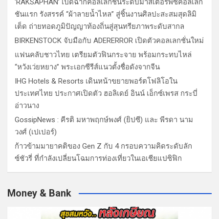
‘RAKSAPHAN’ เปิดฉากคอลเลกชันระดับมาสเตอร์พีซคอลเลก
ชันแรก รังสรรค์ “ผ้าลายน้ำไหล” สู่ชิ้นงานศิลปะสะสมสุดลิมิ
เต็ด ถ่ายทอดภูมิปัญญาท้องถิ่นสู่สุนทรียภาพระดับสากล
BIRKENSTOCK จับมือกับ ADERERROR เปิดตัวคอลเลกชั่นใหม่
แฟนคลับชาวไทย เตรียมตัวฟินกระจาย พร้อมกระทบไหล่
“หวังเว่ยหยาง” พระเอกซีรีส์แนวตั้งชื่อดังจากจีน
IHG Hotels & Resorts เดินหน้าขยายพอร์ตโฟลิโอใน
ประเทศไทย ประกาศเปิดตัว ฮอลิเดย์ อินน์ เอ็กซ์เพรส กระบี่
อ่าวนาง
GossipNews : คีรติ มหาพฤกษ์พงศ์ (ยิปซี) และ พีรดา นาม
วงศ์ (เปเปอร์)
ก้าวข้ามมายาคติของ Gen Z กับ 4 กรอบความคิดระดับลัก
ซ์ชัวรี่ ที่กำลังเปลี่ยนโฉมการท่องเที่ยวในเอเชียแปซิฟิก
Money & Bank